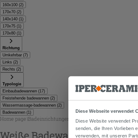
160x100
(
2
)
170x70
(
2
)
140x140
(
1
)
170x75
(
1
)
170x80
(
1
)
Richtung
Umkehrbar
(
7
)
Links
(
2
)
Rechts
(
2
)
Typologie
Einbaubadewannen
(
17
)
Freistehende badewannen
(
2
)
Wassermassage-badewannen
(
2
)
Diese Webseite verwendet 
Badewannen
(
1
)
Home page
\
Badeinrichtungen
\
Weiße Badewannen
Diese Website verwendet Prof
senden, die Ihren Vorlieben 
Weiße Badewannen
verwenden, mit unseren Part