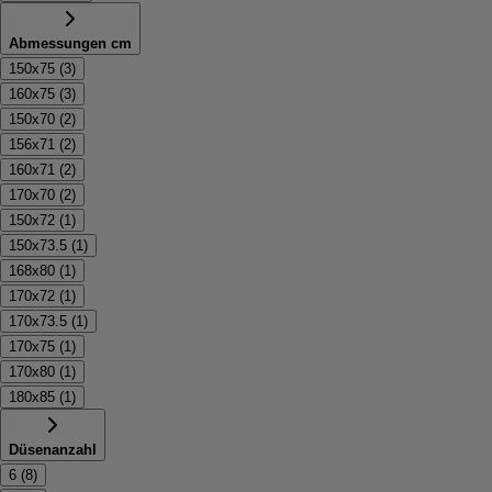
Abmessungen cm
150x75
(
3
)
160x75
(
3
)
150x70
(
2
)
156x71
(
2
)
160x71
(
2
)
170x70
(
2
)
150x72
(
1
)
150x73.5
(
1
)
168x80
(
1
)
170x72
(
1
)
170x73.5
(
1
)
170x75
(
1
)
170x80
(
1
)
180x85
(
1
)
Düsenanzahl
6
(
8
)