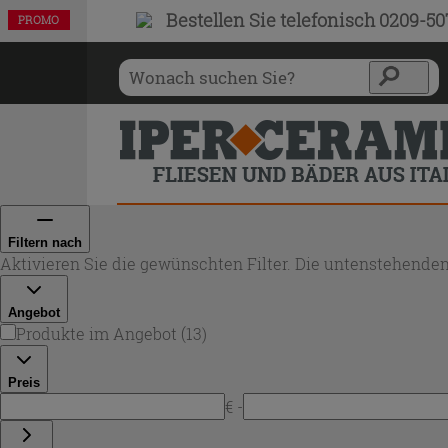
Bestellen Sie
telefonisch 0209-5
PROMO
PROMO
PROMO
PROMO
PROMO
PROMO
PROMO
PROMO
PROMO
PROMO
PROMO
PROMO
PROMO
Filtern nach
Aktivieren Sie die gewünschten Filter. Die untenstehenden
Angebot
Produkte im Angebot
(
13
)
Preis
€ -