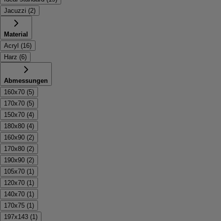
Jacuzzi
(
2
)
Material
Acryl
(
16
)
Harz
(
6
)
Abmessungen
160x70
(
5
)
170x70
(
5
)
150x70
(
4
)
180x80
(
4
)
160x90
(
2
)
170x80
(
2
)
190x90
(
2
)
105x70
(
1
)
120x70
(
1
)
140x70
(
1
)
170x75
(
1
)
197x143
(
1
)