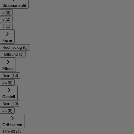
Düsenanzahl
6
(
8
)
8
(
2
)
5
(
1
)
Form
Rechteckig
(
8
)
Halbrund
(
3
)
Füsse
Nein
(
13
)
Ja
(
9
)
Gestell
Nein
(
20
)
Ja
(
9
)
Grösse cm
180x80
(
4
)