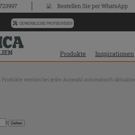
0723997
Bestellen Sie
per WhatsApp
GEWERBLICHE PROFIKUNDEN
Menü
für
vorgeschlagenen
Siteinhalt
Produkte
Inspirationen
und
Suchprotokoll
 Produkte werden bei jeder Auswahl automatisch aktualisie
€
Gehen