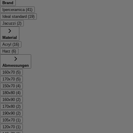
Brand
Iperceramica
(
41
)
Ideal standard
(
19
)
Jacuzzi
(
2
)
Material
Acryl
(
16
)
Harz
(
6
)
Abmessungen
160x70
(
5
)
170x70
(
5
)
150x70
(
4
)
180x80
(
4
)
160x90
(
2
)
170x80
(
2
)
190x90
(
2
)
105x70
(
1
)
120x70
(
1
)