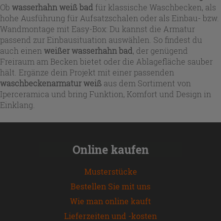
Ob
wasserhahn weiß bad
für klassische Waschbecken, als
hohe Ausführung für Aufsatzschalen oder als Einbau- bzw.
Wandmontage mit Easy-Box: Du kannst die Armatur
passend zur Einbausituation auswählen. So findest du
auch einen
weißer wasserhahn bad
, der genügend
Freiraum am Becken bietet oder die Ablagefläche sauber
hält. Ergänze dein Projekt mit einer passenden
waschbeckenarmatur weiß
aus dem Sortiment von
Iperceramica und bring Funktion, Komfort und Design in
Einklang.
Online kaufen
Musterstücke
Bestellen Sie mit uns
Wie man online kauft
Lieferzeiten und -kosten