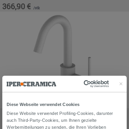
366,90
€
/
stk
Diese Webseite verwendet Cookies
Einhebel-Waschtischarmatur Bora mit seitlichem Hebel Weiß
Diese Website verwendet Profiling-Cookies, darunter
matt
auch Third-Party-Cookies, um Ihnen gezielte
308,90
€
/
stk
Werbemitteilungen zu senden, die Ihren Vorlieben