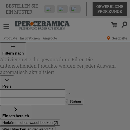
BESTELLEN SIE
GEWERBLICHE
PROFIKUNDE
EIN MUSTER
Produkte
Inspirationen
Angebote
Geschäfte
Filtern nach
Aktivieren Sie die gewünschten Filter. Die
untenstehenden Produkte werden bei jeder Auswahl
automatisch aktualisiert.
Preis
€ -
€
Gehen
Einsatzbereich
Herkömmliches waschbecken
(
2
)
Waschbecken an der wand
(
1
)