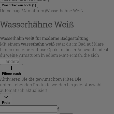
Waschbecken hoch
(
1
)
Home page
\
Armaturen
\
Wasserhähne Weiß
Wasserhähne Weiß
Wasserhahn weiß für moderne Badgestaltung
Mit einem
wasserhahn weiß
setzt du im Bad auf klare
Linien und eine zeitlose Optik. In dieser Auswahl findest
du weiße Armaturen in edlem Matt-Finish, die sich
besonders gut mit hellen Waschtischen, Naturstein-
...andere
Optiken oder kontrastreichen Fliesen kombinieren lassen.
Die zylindrische Formensprache wirkt minimalistisch und
Filtern nach
passt zu modernen Einrichtungsstilen – ideal, wenn du
Aktivieren Sie die gewünschten Filter. Die
dein Bad gezielt auf ein ruhiges, aufgeräumtes Design
untenstehenden Produkte werden bei jeder Auswahl
ausrichten möchtest.
automatisch aktualisiert.
Preis
€ -