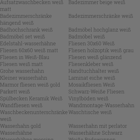
Aufsatzwaschbecken weiß
Badezimmer beige weiß
matt
Badezimmerschränke
Badezimmerschränke weiß
hängend weiß
Badhochschrank weiß
Badmöbel hochglanz weiß
Badmöbel set weiß
Badmöbel weiß
Edelstahl-wasserhähne
Fliesen 30x60 Weiß
Fliesen 60x60 weiß matt
Fliesen holzoptik weiß grau
Fliesen in Weiß-Blau
Fliesen weiß glänzend
Fliesen weiß matt
Fliesenkleber weiß
Grohe wasserhahn
Handtuchhalter weiß
Kleiner wasserhahn
Laminat eiche weiß
Marmor fliesen weiß gold
Mosaikfliesen Weiß
Parkett weiß
Schwarz-Weiße Fliesen
Spülbecken Keramik Weiß
Vinylböden weiß
Wandfliesen weiß
Wandmontage-Wasserhahn
Waschbeckenunterschränke
Waschtische weiß
weiß
Wasserhahn gold
Wasserhahn mit perlator
Wasserhähne
Wasserhähne Schwarz
Wasserhähne messing
Weiße Badewannen