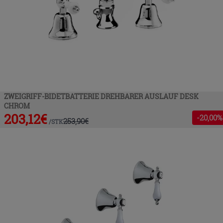
ZWEIGRIFF-BIDETBATTERIE DREHBARER AUSLAUF DESK
CHROM
203,12
€
-
20
,00%
253,90
€
/
STK