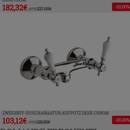
182,32
€
-
20
,00%
227,90
€
/
STK
ZWEIGRIFF-DUSCHARMATUR AUFPUTZ DESK CHROM
103,12
€
-
20
,00%
128,90
€
/
STK