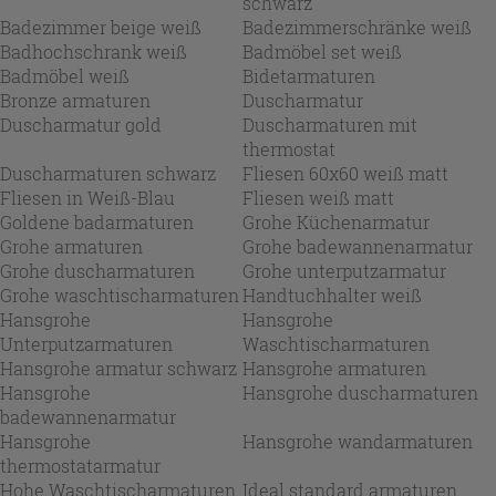
schwarz
Badezimmer beige weiß
Badezimmerschränke weiß
Badhochschrank weiß
Badmöbel set weiß
Badmöbel weiß
Bidetarmaturen
Bronze armaturen
Duscharmatur
Duscharmatur gold
Duscharmaturen mit
thermostat
Duscharmaturen schwarz
Fliesen 60x60 weiß matt
Fliesen in Weiß-Blau
Fliesen weiß matt
Goldene badarmaturen
Grohe Küchenarmatur
Grohe armaturen
Grohe badewannenarmatur
Grohe duscharmaturen
Grohe unterputzarmatur
Grohe waschtischarmaturen
Handtuchhalter weiß
Hansgrohe
Hansgrohe
Unterputzarmaturen
Waschtischarmaturen
Hansgrohe armatur schwarz
Hansgrohe armaturen
Hansgrohe
Hansgrohe duscharmaturen
badewannenarmatur
Hansgrohe
Hansgrohe wandarmaturen
thermostatarmatur
Hohe Waschtischarmaturen
Ideal standard armaturen