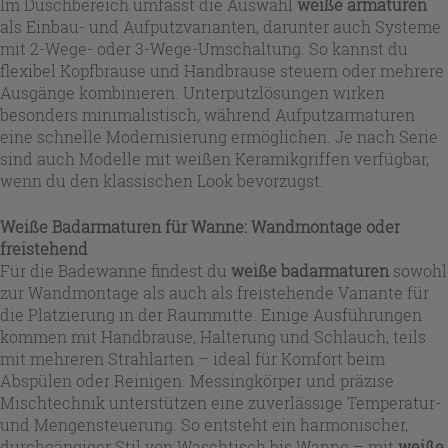
Im Duschbereich umfasst die Auswahl
weiße armaturen
als Einbau- und Aufputzvarianten, darunter auch Systeme
mit 2-Wege- oder 3-Wege-Umschaltung. So kannst du
flexibel Kopfbrause und Handbrause steuern oder mehrere
Ausgänge kombinieren. Unterputzlösungen wirken
besonders minimalistisch, während Aufputzarmaturen
eine schnelle Modernisierung ermöglichen. Je nach Serie
sind auch Modelle mit weißen Keramikgriffen verfügbar,
wenn du den klassischen Look bevorzugst.
Weiße Badarmaturen für Wanne: Wandmontage oder
freistehend
Für die Badewanne findest du
weiße badarmaturen
sowohl
zur Wandmontage als auch als freistehende Variante für
die Platzierung in der Raummitte. Einige Ausführungen
kommen mit Handbrause, Halterung und Schlauch, teils
mit mehreren Strahlarten – ideal für Komfort beim
Abspülen oder Reinigen. Messingkörper und präzise
Mischtechnik unterstützen eine zuverlässige Temperatur-
und Mengensteuerung. So entsteht ein harmonischer,
durchgängiger Stil von Waschtisch bis Wanne – mit
weiße