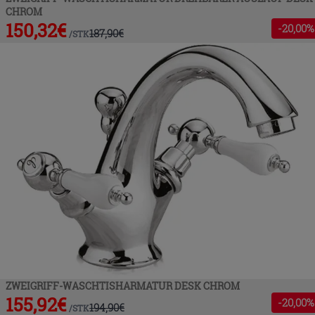
CHROM
150,32
€
-
20
,00%
187,90
€
/
STK
ZWEIGRIFF-WASCHTISHARMATUR DESK CHROM
155,92
€
-
20
,00%
194,90
€
/
STK