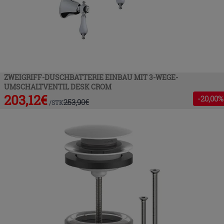
ZWEIGRIFF-DUSCHBATTERIE EINBAU MIT 3-WEGE-
UMSCHALTVENTIL DESK CROM
203,12
€
-
20
,00%
253,90
€
/
STK