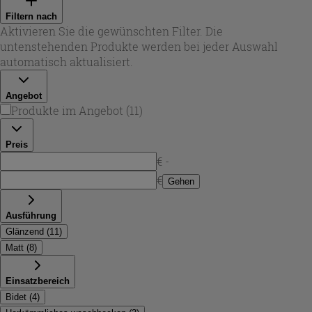
bestehen aus robustem Messing und sind damit auf
Filtern nach
Langlebigkeit im täglichen Einsatz ausgelegt. Bei
Aktivieren Sie die gewünschten Filter. Die
Iperceramica steht dabei nicht nur die Optik im Fokus,
untenstehenden Produkte werden bei jeder Auswahl
sondern auch eine saubere Verarbeitung für ein stimmiges
automatisch aktualisiert.
Gesamtbild.
Angebot
Produkte im Angebot
(
11
)
Preis
€ -
€
Gehen
Ausführung
Glänzend
(
11
)
Matt
(
8
)
Einsatzbereich
Bidet
(
4
)