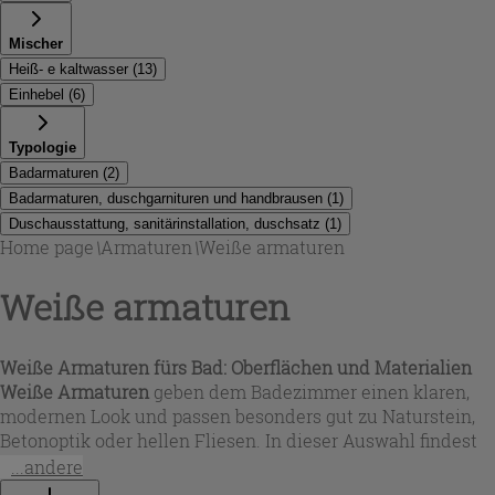
Mischer
Heiß- e kaltwasser
(
13
)
Einhebel
(
6
)
Typologie
Badarmaturen
(
2
)
Badarmaturen, duschgarnituren und handbrausen
(
1
)
Duschausstattung, sanitärinstallation, duschsatz
(
1
)
Home page
\
Armaturen
\
Weiße armaturen
Weiße armaturen
Weiße Armaturen fürs Bad: Oberflächen und Materialien
Weiße Armaturen
geben dem Badezimmer einen klaren,
modernen Look und passen besonders gut zu Naturstein,
Betonoptik oder hellen Fliesen. In dieser Auswahl findest
du vor allem mattweiße Ausführungen sowie Modelle mit
...andere
weiß abgesetzten Keramikgriffen. Viele Armaturen