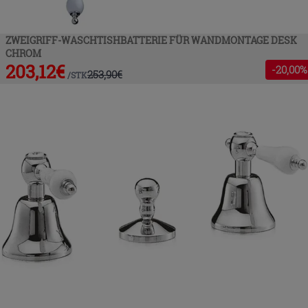
ZWEIGRIFF-WASCHTISHBATTERIE FÜR WANDMONTAGE DESK
CHROM
203,12
€
-
20
,00%
253,90
€
/
STK