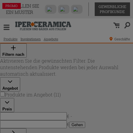
BESTELLEN SIE
PROMO
PROMO
PROMO
PROMO
PROMO
PROMO
PROMO
PROMO
PROMO
PROMO
PROMO
GEWERBLICHE
PROFIKUNDE
EIN MUSTER
Produkte
Inspirationen
Angebote
Geschäfte
Filtern nach
Aktivieren Sie die gewünschten Filter. Die
untenstehenden Produkte werden bei jeder Auswahl
automatisch aktualisiert.
Angebot
Produkte im Angebot
(
11
)
Preis
€ -
€
Gehen