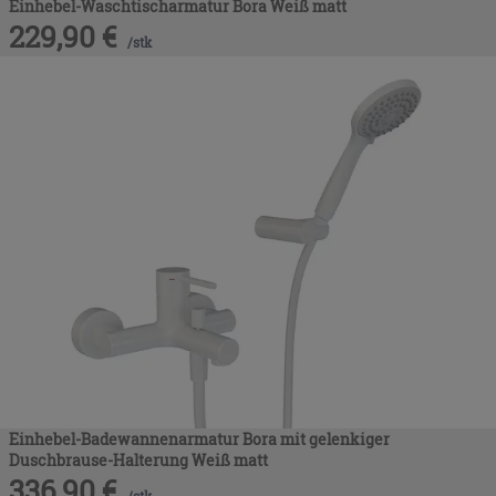
Einhebel-Waschtischarmatur Bora Weiß matt
229,90
€
/
stk
Einhebel-Badewannenarmatur Bora mit gelenkiger
Duschbrause-Halterung Weiß matt
336,90
€
/
stk