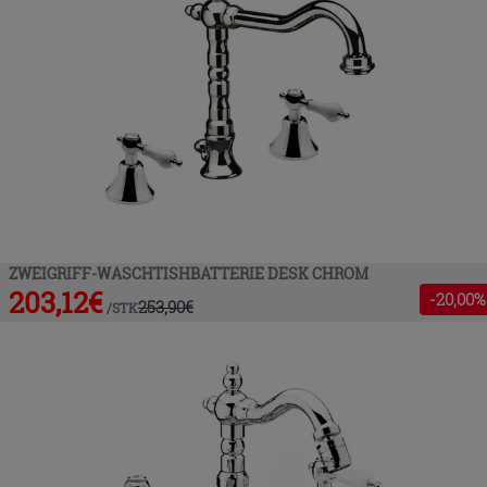
ZWEIGRIFF-WASCHTISHBATTERIE DESK CHROM
203,12
€
-
20
,00%
253,90
€
/
STK