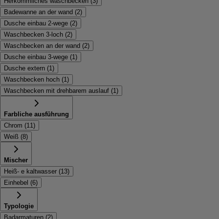
Herkömmliches waschbecken
(
3
)
Badewanne an der wand
(
2
)
Dusche einbau 2-wege
(
2
)
Waschbecken 3-loch
(
2
)
Waschbecken an der wand
(
2
)
Dusche einbau 3-wege
(
1
)
Dusche extern
(
1
)
Waschbecken hoch
(
1
)
Waschbecken mit drehbarem auslauf
(
1
)
Farbliche ausführung
Chrom
(
11
)
Weiß
(
8
)
Mischer
Heiß- e kaltwasser
(
13
)
Einhebel
(
6
)
Typologie
Badarmaturen
(
2
)