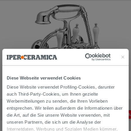
Diese Webseite verwendet Cookies
Diese Website verwendet Profiling-Cookies, darunter
auch Third-Party-Cookies, um Ihnen gezielte
Werbemitteilungen zu senden, die Ihren Vorlieben
ZWEIGRIFF-WANNENARMATUR FÜR WANDMONTAGE MIT
HANDBRAUSE DESK CHROM
entsprechen. Wir teilen außerdem die Informationen über
235,92
€
-
20
,00%
die Art, auf die Sie unsere Website verwenden, mit
294,90
€
/
STK
unseren Partnern, die sich um die Analyse der
Internetdaten, Werbung und Sozialen Medien kümmer,