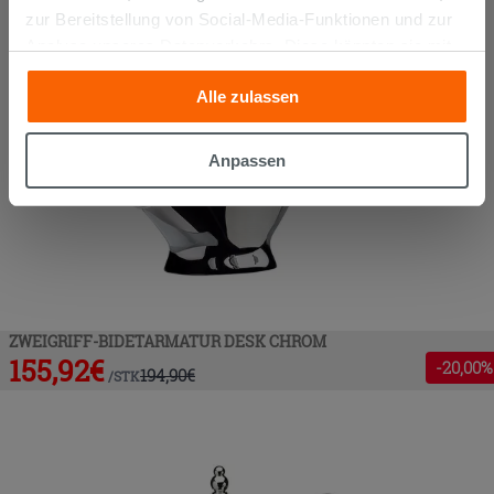
zur Bereitstellung von Social-Media-Funktionen und zur
Analyse unseres Datenverkehrs. Diese könnten sie mit
anderen Informationen, die Sie ihnen geliefert haben oder
Alle zulassen
die sie aufgrund Ihrer Verwendung ihrer Dienste
gesammelt haben, kombinieren. Falls Sie mehr wissen
möchten oder Ihre Zustimmung zu allen oder einigen
Anpassen
Cookies verweigern,
hier klicken
oder „Anpassen“. Die
Zustimmung kann durch Klicken auf die Schaltfläche
„Cookies akzeptieren“ gegeben werden. Wenn Sie auf
die Schaltfläche "X" klicken, können Sie das Surfen erst
nach der Installation der technischen Cookies fortsetzen.
ZWEIGRIFF-BIDETARMATUR DESK CHROM
155,92
€
-
20
,00%
194,90
€
/
STK