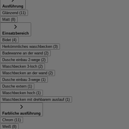
Ausführung
Glänzend
(
11
)
Matt
(
8
)
Einsatzbereich
Bidet
(
4
)
Herkömmliches waschbecken
(
3
)
Badewanne an der wand
(
2
)
Dusche einbau 2-wege
(
2
)
Waschbecken 3-loch
(
2
)
Waschbecken an der wand
(
2
)
Dusche einbau 3-wege
(
1
)
Dusche extern
(
1
)
Waschbecken hoch
(
1
)
Waschbecken mit drehbarem auslauf
(
1
)
Farbliche ausführung
Chrom
(
11
)
Weiß
(
8
)