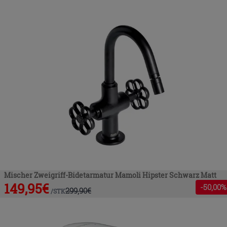
Mischer Zweigriff-Bidetarmatur Mamoli Hipster Schwarz Matt
149,95
€
-
50
,00%
299,90
€
/
STK