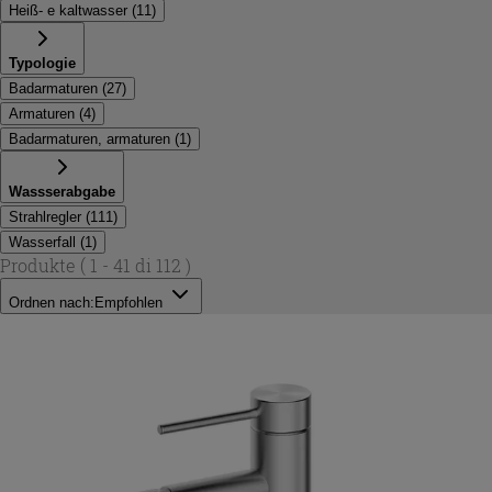
Heiß- e kaltwasser
(
11
)
Typologie
Badarmaturen
(
27
)
Armaturen
(
4
)
Badarmaturen, armaturen
(
1
)
Wassserabgabe
Strahlregler
(
111
)
Wasserfall
(
1
)
Produkte
( 1 - 41 di 112 )
Ordnen nach:
Empfohlen