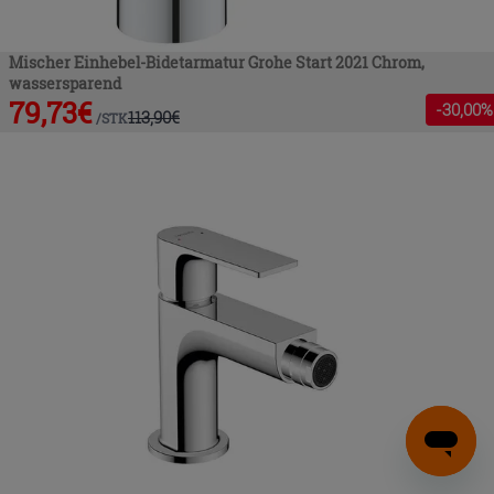
Mischer Einhebel-Bidetarmatur Grohe Start 2021 Chrom,
wassersparend
79,73
€
-
30
,00%
113,90
€
/
STK