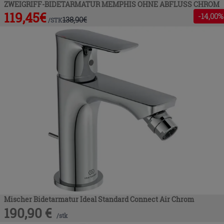
ZWEIGRIFF-BIDETARMATUR MEMPHIS OHNE ABFLUSS CHROM
119,45
€
-
14
,00%
138,90
€
/
STK
Mischer Bidetarmatur Ideal Standard Connect Air Chrom
190,90
€
/
stk