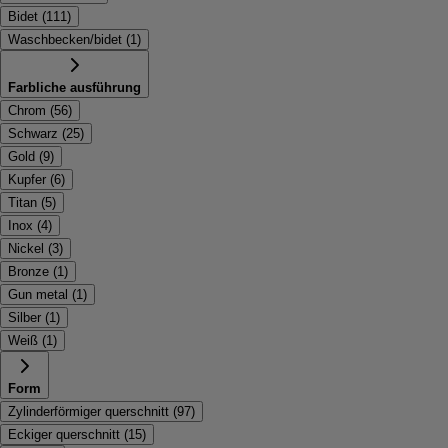
Bidet
(
111
)
Waschbecken/bidet
(
1
)
Farbliche ausführung
Chrom
(
56
)
Schwarz
(
25
)
Gold
(
9
)
Kupfer
(
6
)
Titan
(
5
)
Inox
(
4
)
Nickel
(
3
)
Bronze
(
1
)
Gun metal
(
1
)
Silber
(
1
)
Weiß
(
1
)
Form
Zylinderförmiger querschnitt
(
97
)
Eckiger querschnitt
(
15
)