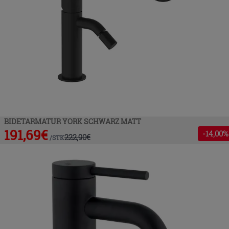
BIDETARMATUR YORK SCHWARZ MATT
191,69
€
-
14
,00%
222,90
€
/
STK