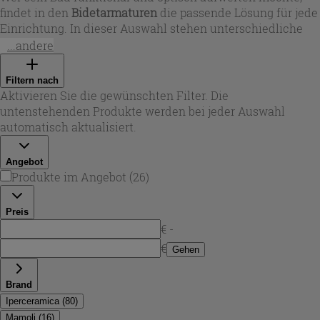
findet in den
Bidetarmaturen
die passende Lösung für jede
Einrichtung. In dieser Auswahl stehen unterschiedliche
Designlinien zur Verfügung – von zylindrischen Formen
...andere
bis zu klaren, eckigen Profilen – damit die
bidetarmatur
harmonisch zu Waschtisch, Keramik und Accessoires
Filtern nach
passt. Bei Iperceramica liegt der Fokus auf Armaturen, die
Aktivieren Sie die gewünschten Filter. Die
sich leicht bedienen lassen und zugleich einen
untenstehenden Produkte werden bei jeder Auswahl
hochwertigen Look im Bidetbereich erzeugen.
automatisch aktualisiert.
Angebot
Produkte im Angebot
(
26
)
Preis
€ -
€
Gehen
Brand
Iperceramica
(
80
)
Mamoli
(
16
)