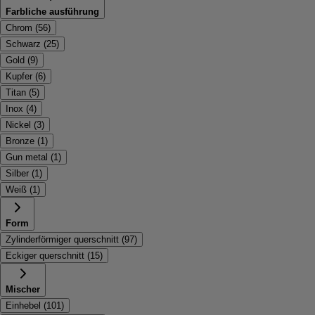
Farbliche ausführung
Chrom
(
56
)
Schwarz
(
25
)
Gold
(
9
)
Kupfer
(
6
)
Titan
(
5
)
Inox
(
4
)
Nickel
(
3
)
Bronze
(
1
)
Gun metal
(
1
)
Silber
(
1
)
Weiß
(
1
)
Form
Zylinderförmiger querschnitt
(
97
)
Eckiger querschnitt
(
15
)
Mischer
Einhebel
(
101
)