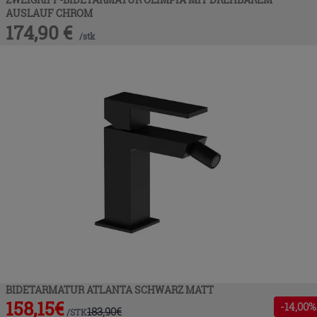
AUSLAUF CHROM
174,90
€
/
stk
BIDETARMATUR ATLANTA SCHWARZ MATT
158,15
€
-
14
,00%
183,90
€
/
STK