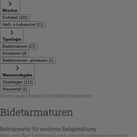
Mischer
Einhebel
(
101
)
Heiß- e kaltwasser
(
11
)
Typologie
Badarmaturen
(
27
)
Armaturen
(
4
)
Badarmaturen, armaturen
(
1
)
Wassserabgabe
Strahlregler
(
111
)
Wasserfall
(
1
)
Home page
\
Armaturen
\
Bidetarmaturen
Bidetarmaturen
Bidetarmatur für moderne Badgestaltung
Wer sein Bad funktional und optisch aufwerten möchte,