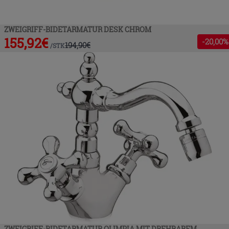
ZWEIGRIFF-BIDETARMATUR DESK CHROM
155,92
€
-
20
,00%
194,90
€
/
STK
ZWEIGRIFF-BIDETARMATUR OLIMPIA MIT DREHBAREM