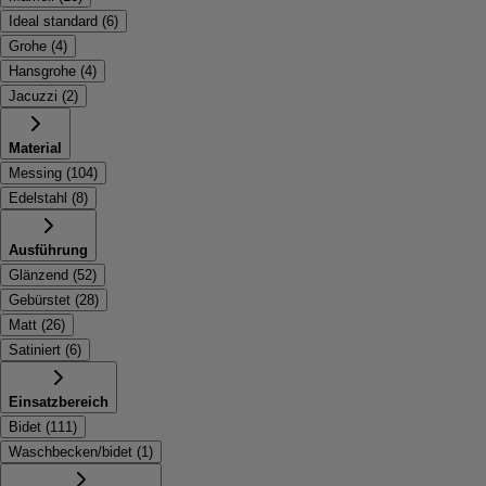
Ideal standard
(
6
)
Grohe
(
4
)
Hansgrohe
(
4
)
Jacuzzi
(
2
)
Material
Messing
(
104
)
Edelstahl
(
8
)
Ausführung
Glänzend
(
52
)
Gebürstet
(
28
)
Matt
(
26
)
Satiniert
(
6
)
Einsatzbereich
Bidet
(
111
)
Waschbecken/bidet
(
1
)