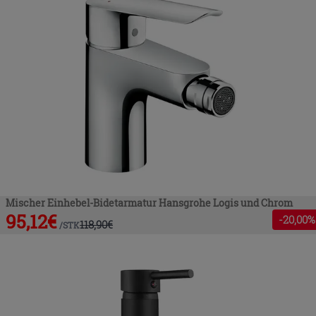
Mischer Einhebel-Bidetarmatur Hansgrohe Logis und Chrom
95,12
€
-
20
,00%
118,90
€
/
STK