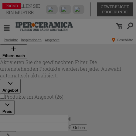
BESTELLEN SIE
PROMO
PROMO
PROMO
PROMO
PROMO
PROMO
PROMO
PROMO
PROMO
PROMO
PROMO
PROMO
PROMO
PROMO
PROMO
PROMO
PROMO
PROMO
PROMO
PROMO
PROMO
PROMO
PROMO
PROMO
PROMO
PROMO
GEWERBLICHE
PROFIKUNDE
EIN MUSTER
Produkte
Inspirationen
Angebote
Geschäfte
Filtern nach
Aktivieren Sie die gewünschten Filter. Die
untenstehenden Produkte werden bei jeder Auswahl
automatisch aktualisiert.
Angebot
Produkte im Angebot
(
26
)
Preis
€ -
€
Gehen