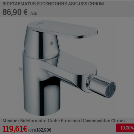
BIDETARMATUR EUGENE OHNE ABFLUSS CHROM
86,90
€
/
stk
Mischer Bidetarmatur Grohe Eurosmart Cosmopolitan Chrom
119,61
€
-
10
,00%
132,90
€
/
STK