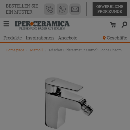
BESTELLEN SIE
GEWERBLICHE
PROFIKUNDE
EIN MUSTER
Produkte
Inspirationen
Angebote
Geschäfte
Home page
\
Mamoli
\
Mischer Bidetarmatur Mamoli Logos Chrom