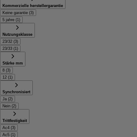
Kommerzielle herstellergarantie
Keine garantie
(
3
)
5 jahre
(
1
)
Nutzungsklasse
23/32
(
3
)
23/33
(
1
)
Stärke mm
8
(
3
)
12
(
1
)
Synchronisiert
Ja
(
2
)
Nein
(
2
)
Trittfestigkeit
Ac4
(
3
)
Ac5
(
1
)