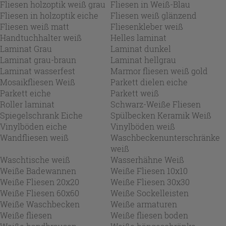
Fliesen holzoptik weiß grau
Fliesen in Weiß-Blau
Fliesen in holzoptik eiche
Fliesen weiß glänzend
Fliesen weiß matt
Fliesenkleber weiß
Handtuchhalter weiß
Helles laminat
Laminat Grau
Laminat dunkel
Laminat grau-braun
Laminat hellgrau
Laminat wasserfest
Marmor fliesen weiß gold
Mosaikfliesen Weiß
Parkett dielen eiche
Parkett eiche
Parkett weiß
Roller laminat
Schwarz-Weiße Fliesen
Spiegelschrank Eiche
Spülbecken Keramik Weiß
Vinylböden eiche
Vinylböden weiß
Wandfliesen weiß
Waschbeckenunterschränke
weiß
Waschtische weiß
Wasserhähne Weiß
Weiße Badewannen
Weiße Fliesen 10x10
Weiße Fliesen 20x20
Weiße Fliesen 30x30
Weiße Fliesen 60x60
Weiße Sockelleisten
Weiße Waschbecken
Weiße armaturen
Weiße fliesen
Weiße fliesen boden