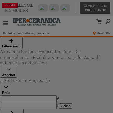
BESTELLEN SIE
PROMO
GEWERBLICHE
PROFIKUNDE
EIN MUSTER
Produkte
Inspirationen
Angebote
Geschäfte
Filtern nach
Aktivieren Sie die gewünschten Filter. Die
untenstehenden Produkte werden bei jeder Auswahl
automatisch aktualisiert.
Angebot
Produkte im Angebot
(
1
)
Preis
€ -
€
Gehen