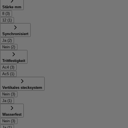
Stärke mm
8
(
3
)
12
(
1
)
Synchronisiert
Ja
(
2
)
Nein
(
2
)
Trittfestigkeit
Ac4
(
3
)
Ac5
(
1
)
Vertikales stecksystem
Nein
(
3
)
Ja
(
1
)
Wasserfest
Nein
(
3
)
Ja
(
1
)