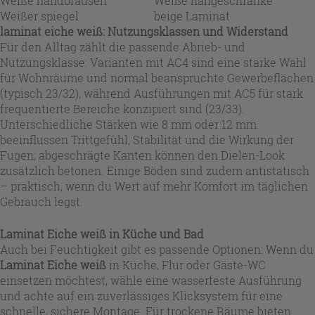
Weiße handbrausen
Weiße hängeschränke
Weißer spiegel
beige Laminat
laminat eiche weiß: Nutzungsklassen und Widerstand
Für den Alltag zählt die passende Abrieb- und
Nutzungsklasse: Varianten mit AC4 sind eine starke Wahl
für Wohnräume und normal beanspruchte Gewerbeflächen
(typisch 23/32), während Ausführungen mit AC5 für stark
frequentierte Bereiche konzipiert sind (23/33).
Unterschiedliche Stärken wie 8 mm oder 12 mm
beeinflussen Trittgefühl, Stabilität und die Wirkung der
Fugen; abgeschrägte Kanten können den Dielen-Look
zusätzlich betonen. Einige Böden sind zudem antistatisch
– praktisch, wenn du Wert auf mehr Komfort im täglichen
Gebrauch legst.
Laminat Eiche weiß in Küche und Bad
Auch bei Feuchtigkeit gibt es passende Optionen: Wenn du
Laminat Eiche weiß
in Küche, Flur oder Gäste-WC
einsetzen möchtest, wähle eine wasserfeste Ausführung
und achte auf ein zuverlässiges Klicksystem für eine
schnelle, sichere Montage. Für trockene Räume bieten