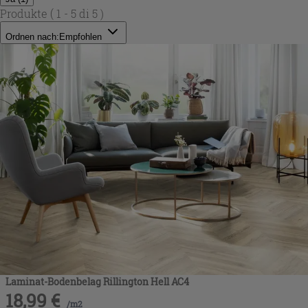
Produkte
( 1 - 5 di 5 )
Ordnen nach:
Empfohlen
Laminat-Bodenbelag Rillington Hell AC4
18,99
€
/
m2