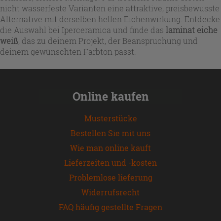
nicht wasserfeste Varianten eine attraktive, preisbewusste
Alternative mit derselben hellen Eichenwirkung. Entdecke
die Auswahl bei Iperceramica und finde das
laminat eiche
weiß
, das zu deinem Projekt, der Beanspruchung und
deinem gewünschten Farbton passt.
Online kaufen
Musterstücke
Bestellen Sie mit uns
Wie man online kauft
Lieferzeiten und -kosten
Problemlose lieferung
Widerrufsrecht
FAQ häufig gestellte Fragen