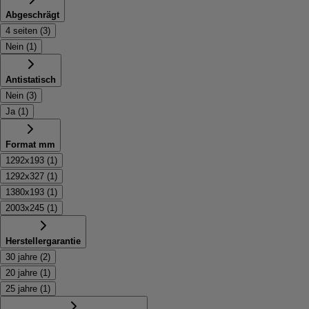
Abgeschrägt
4 seiten
(
3
)
Nein
(
1
)
Antistatisch
Nein
(
3
)
Ja
(
1
)
Format mm
1292x193
(
1
)
1292x327
(
1
)
1380x193
(
1
)
2003x245
(
1
)
Herstellergarantie
30 jahre
(
2
)
20 jahre
(
1
)
25 jahre
(
1
)