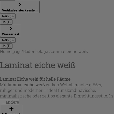
Vertikales stecksystem
Nein
(
3
)
Ja
(
1
)
Wasserfest
Nein
(
3
)
Ja
(
1
)
Home page
\
Bodenbeläge
\
Laminat eiche weiß
Laminat eiche weiß
Laminat Eiche weiß für helle Räume
Mit
laminat eiche weiß
wirken Wohnbereiche größer,
ruhiger und moderner – ideal für skandinavische,
minimalistische oder zeitlos elegante Einrichtungsstile. In
dieser Auswahl findest du weißliche Eichenoptiken von
...andere
neutral-warmem Weiß bis zu strahlenden Weißtönen, teils
mit kontrastierenden Ästen und grauen Maserungen oder