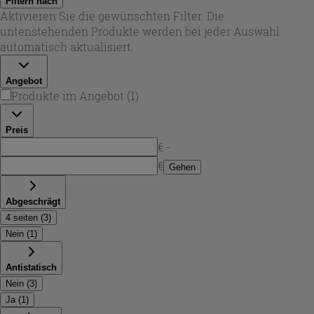
Filtern nach
mit dezenten Taupe-Nuancen für mehr Tiefe. Je nach Look
Aktivieren Sie die gewünschten Filter. Die
stehen klassische Dielenformate sowie Designs mit
untenstehenden Produkte werden bei jeder Auswahl
Fischgrät-Charakter zur Verfügung. Die Oberflächen sind
automatisch aktualisiert.
auf eine realistische Holzoptik ausgelegt, teilweise mit
synchronisierter Struktur, die die Maserung sichtbar und
Angebot
fühlbar macht.
Produkte im Angebot
(
1
)
Preis
€ -
€
Gehen
Abgeschrägt
4 seiten
(
3
)
Nein
(
1
)
Antistatisch
Nein
(
3
)
Ja
(
1
)