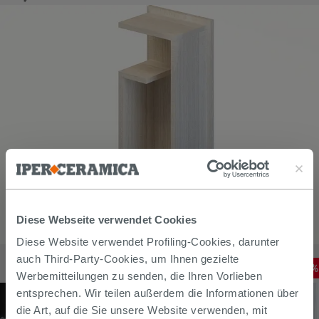
Diese Webseite verwendet Cookies
Diese Website verwendet Profiling-Cookies, darunter
Offenes Badhängemöbel Tribeca Eiche Weiß Rock
auch Third-Party-Cookies, um Ihnen gezielte
83,25
€
-
7
,00%
90,00
€
/
STK
Werbemitteilungen zu senden, die Ihren Vorlieben
entsprechen. Wir teilen außerdem die Informationen über
die Art, auf die Sie unsere Website verwenden, mit