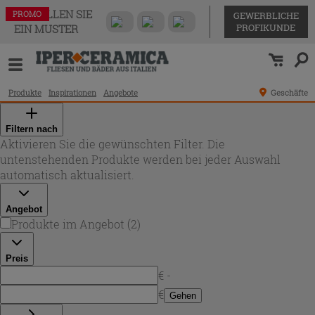
BESTELLEN SIE
PROMO
PROMO
GEWERBLICHE
PROFIKUNDE
EIN MUSTER
Produkte
Inspirationen
Angebote
Geschäfte
Filtern nach
Aktivieren Sie die gewünschten Filter. Die
untenstehenden Produkte werden bei jeder Auswahl
automatisch aktualisiert.
Angebot
Produkte im Angebot
(
2
)
Preis
€ -
€
Gehen