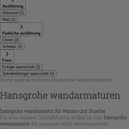
Ausführung
Glänzend
(
2
)
Matt
(
1
)
Farbliche ausführung
Chrom
(
2
)
Schwarz
(
1
)
Form
Eckiger querschnitt
(
2
)
Zylinderförmiger querschnitt
(
1
)
Home page
\
Armaturen
\
Hansgrohe wandarmaturen
Hansgrohe wandarmaturen
hansgrohe wandarmatur für Wanne und Dusche
Für eine saubere Linienführung im Bad ist eine
hansgrohe
wandarmatur
die passende Wahl: wandmontierte