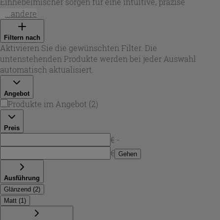
Einhebelmischer sorgen für eine intuitive, präzise
Steuerung von Temperatur und Durchfluss. In dieser
...andere
Auswahl finden Sie Lösungen für die Badewanne als
wandarmatur aufputz
sowie Varianten mit klaren,
Filtern nach
zylindrischen oder markant eckigen Formen. Robustes
Aktivieren Sie die gewünschten Filter. Die
Messing als Basis und hochwertige Oberflächen – von
untenstehenden Produkte werden bei jeder Auswahl
glänzendem Chrom bis Schwarz Matt – bieten die
automatisch aktualisiert.
passende Optik für klassische wie moderne Installationen
und erleichtern die Abstimmung mit Duschsets und
Angebot
Zubehör.
Produkte im Angebot
(
2
)
Preis
€ -
€
Gehen
Ausführung
Glänzend
(
2
)
Matt
(
1
)