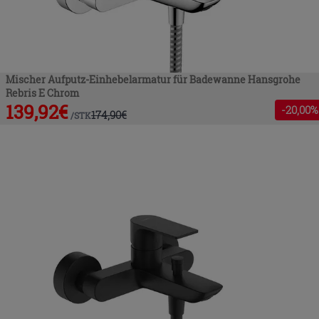
Mischer Aufputz-Einhebelarmatur für Badewanne Hansgrohe
Rebris E Chrom
139,92
€
-
20
,00%
174,90
€
/
STK