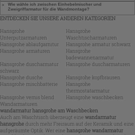
Wie wähle ich zwischen Einhebelmischer und
Zweigriffarmatur für die Wandmontage?
ENTDECKEN SIE UNSERE ANDEREN KATEGORIEN
Hansgrohe
Hansgrohe
Unterputzarmaturen
Waschtischarmaturen
Hansgrohe ablaufgarnitur
Hansgrohe armatur schwarz
Hansgrohe armaturen
Hansgrohe
badewannenarmatur
Hansgrohe duscharmatur
Hansgrohe duscharmaturen
schwarz
Hansgrohe dusche
Hansgrohe kopfbrausen
Hansgrohe mischbatterie
Hansgrohe
thermostatarmatur
Hansgrohe vernis blend
Hansgrohe waschbecken
Wandarmaturen
wandarmatur hansgrohe am Waschbecken
Auch am Waschtisch überzeugt eine
wandarmatur
hansgrohe
durch mehr Freiraum auf der Keramik und eine
aufgeräumte Optik. Wer eine
hansgrohe wandarmatur