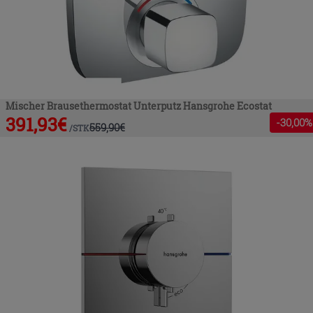
Mischer Brausethermostat Unterputz Hansgrohe Ecostat
391,93
€
-
30
,00%
559,90
€
/
STK