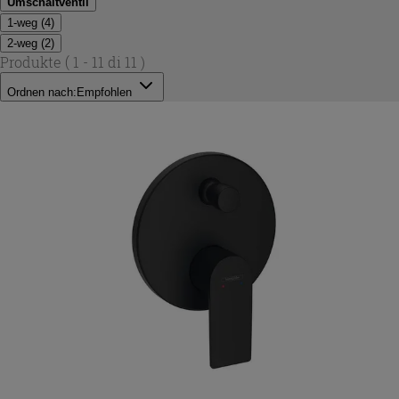
Umschaltventil
1-weg
(
4
)
2-weg
(
2
)
Produkte
( 1 - 11 di 11 )
Ordnen nach:
Empfohlen