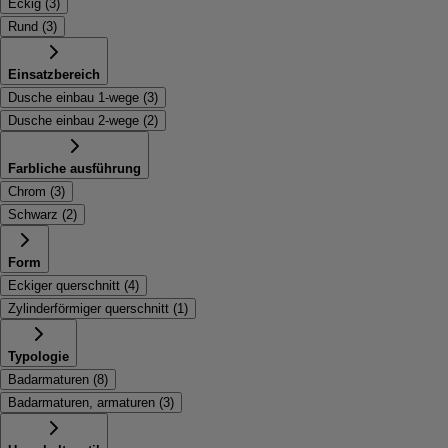
Eckig
(
3
)
Rund
(
3
)
Einsatzbereich
Dusche einbau 1-wege
(
3
)
Dusche einbau 2-wege
(
2
)
Farbliche ausführung
Chrom
(
3
)
Schwarz
(
2
)
Form
Eckiger querschnitt
(
4
)
Zylinderförmiger querschnitt
(
1
)
Typologie
Badarmaturen
(
8
)
Badarmaturen, armaturen
(
3
)