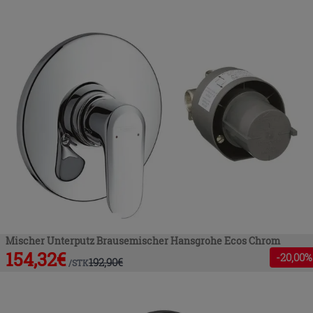
Mischer Unterputz Brausemischer Hansgrohe Ecos Chrom
154,32
€
-
20
,00%
192,90
€
/
STK