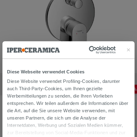
Diese Webseite verwendet Cookies
Mischer Unterputz-Einhebelarmatur für Badewanne Hansgrohe
Diese Website verwendet Profiling-Cookies, darunter
Rebris E Chrom
141,52
€
-
20
,00%
auch Third-Party-Cookies, um Ihnen gezielte
176,90
€
/
STK
Werbemitteilungen zu senden, die Ihren Vorlieben
entsprechen. Wir teilen außerdem die Informationen über
die Art, auf die Sie unsere Website verwenden, mit
unseren Partnern, die sich um die Analyse der
Internetdaten, Werbung und Sozialen Medien kümmer,
zur Bereitstellung von Social-Media-Funktionen und zur