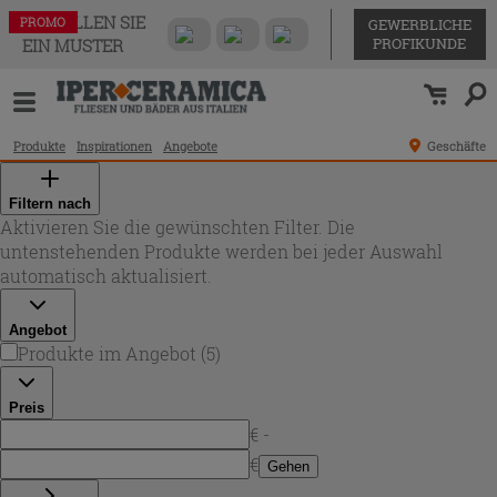
BESTELLEN SIE
PROMO
PROMO
PROMO
PROMO
PROMO
GEWERBLICHE
PROFIKUNDE
EIN MUSTER
Produkte
Inspirationen
Angebote
Geschäfte
Filtern nach
Aktivieren Sie die gewünschten Filter. Die
untenstehenden Produkte werden bei jeder Auswahl
automatisch aktualisiert.
Angebot
Produkte im Angebot
(
5
)
Preis
€ -
€
Gehen