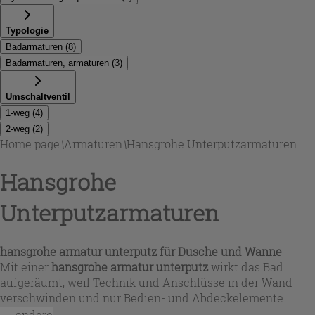
Typologie
Badarmaturen
(
8
)
Badarmaturen, armaturen
(
3
)
Umschaltventil
1-weg
(
4
)
2-weg
(
2
)
Home page
\
Armaturen
\
Hansgrohe Unterputzarmaturen
Hansgrohe
Unterputzarmaturen
hansgrohe armatur unterputz
für Dusche und Wanne
Mit einer
hansgrohe armatur unterputz
wirkt das Bad
aufgeräumt, weil Technik und Anschlüsse in der Wand
verschwinden und nur Bedien- und Abdeckelemente
sichtbar bleiben. In dieser Auswahl finden Sie passende
...andere