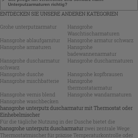
Unterputzarmaturen richtig?
ENTDECKEN SIE UNSERE ANDEREN KATEGORIEN
Grohe unterputzarmatur
Hansgrohe
Waschtischarmaturen
Hansgrohe ablaufgarnitur
Hansgrohe armatur schwarz
Hansgrohe armaturen
Hansgrohe
badewannenarmatur
Hansgrohe duscharmatur
Hansgrohe duscharmaturen
schwarz
Hansgrohe dusche
Hansgrohe kopfbrausen
Hansgrohe mischbatterie
Hansgrohe
thermostatarmatur
Hansgrohe vernis blend
Hansgrohe wandarmaturen
Hansgrohe waschbecken
hansgrohe unterputz duscharmatur
mit Thermostat oder
Einhebelmischer
Für die tägliche Nutzung in der Dusche bietet die
hansgrohe unterputz duscharmatur
zwei zentrale Wege:
Thermostatmischer für präzise Temperaturkontrolle oder