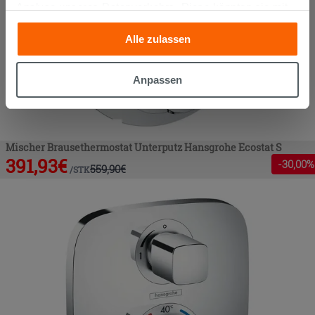
Analyse unseres Datenverkehrs. Diese könnten sie mit
anderen Informationen, die Sie ihnen geliefert haben oder
Alle zulassen
die sie aufgrund Ihrer Verwendung ihrer Dienste
gesammelt haben, kombinieren. Falls Sie mehr wissen
möchten oder Ihre Zustimmung zu allen oder einigen
Anpassen
Cookies verweigern,
hier klicken
oder „Anpassen“. Die
Zustimmung kann durch Klicken auf die Schaltfläche
„Cookies akzeptieren“ gegeben werden. Wenn Sie auf
die Schaltfläche "X" klicken, können Sie das Surfen erst
Mischer Brausethermostat Unterputz Hansgrohe Ecostat S
nach der Installation der technischen Cookies fortsetzen.
391,93
€
-
30
,00%
559,90
€
/
STK