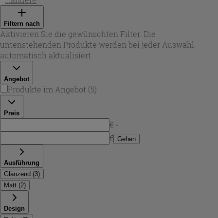
Lösungen für die Dusche sowie Varianten für die
Badewanne – ideal, wenn Sie ein einheitliches
Filtern nach
Designkonzept umsetzen möchten. Je nach Projekt wählen
Aktivieren Sie die gewünschten Filter. Die
Sie zwischen Einhebelmischern für die schnelle, intuitive
untenstehenden Produkte werden bei jeder Auswahl
Steuerung und Thermostatlösungen für konstante
automatisch aktualisiert.
Temperatur. Bei Iperceramica entdecken Sie
unterschiedliche Ausführungen, die sich sauber in
Angebot
moderne Renovierungen und Neubauten integrieren
Produkte im Angebot
(
5
)
lassen.
Preis
€ -
€
Gehen
Ausführung
Glänzend
(
3
)
Matt
(
2
)
Design