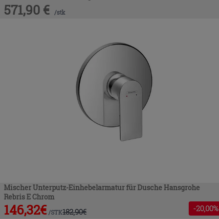
571,90
€
/
stk
Mischer Unterputz-Einhebelarmatur für Dusche Hansgrohe
Rebris E Chrom
146,32
€
-
20
,00%
182,90
€
/
STK