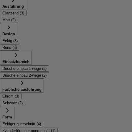
Ausführung
Glänzend
(
3
)
Matt
(
2
)
Design
Eckig
(
3
)
Rund
(
3
)
Einsatzbereich
Dusche einbau 1-wege
(
3
)
Dusche einbau 2-wege
(
2
)
Farbliche ausführung
Chrom
(
3
)
Schwarz
(
2
)
Form
Eckiger querschnitt
(
4
)
Zylinderförmiger querschnitt
(
1
)