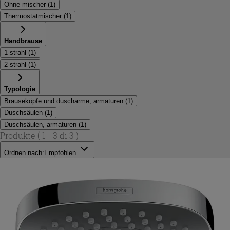
Ohne mischer
(
1
)
Thermostatmischer
(
1
)
Handbrause
1-strahl
(
1
)
2-strahl
(
1
)
Typologie
Brauseköpfe und duscharme, armaturen
(
1
)
Duschsäulen
(
1
)
Duschsäulen, armaturen
(
1
)
Produkte
( 1 - 3 di 3 )
Ordnen nach:
Empfohlen