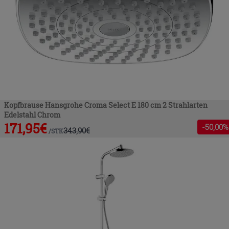
Kopfbrause Hansgrohe Croma Select E 180 cm 2 Strahlarten
Edelstahl Chrom
171,95
€
-
50
,00%
343,90
€
/
STK