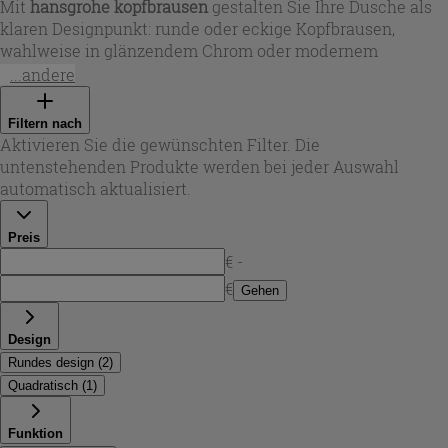
Mit
hansgrohe kopfbrausen
gestalten Sie Ihre Dusche als
klaren Designpunkt: runde oder eckige Kopfbrausen,
wahlweise in glänzendem Chrom oder modernem
Schwarz, passen zu klassischen wie minimalistischen
...andere
Bädern. Je nach Modell stehen Durchmesser von ca. 18 bis
26 cm zur Auswahl – für ein gezieltes Duschbild oder
Filtern nach
großzügige Abdeckung. Hochwertige Materialien wie
Aktivieren Sie die gewünschten Filter. Die
Messing oder Edelstahl sorgen für Stabilität und eine
untenstehenden Produkte werden bei jeder Auswahl
langlebige Oberfläche, die auch bei täglicher Nutzung
automatisch aktualisiert.
ihren Look behält.
Preis
€ -
€
Gehen
Design
Rundes design
(
2
)
Quadratisch
(
1
)
Funktion