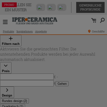
BESTELLEN SIE
PROMO
PROMO
PROMO
GEWERBLICHE
PROFIKUNDE
EIN MUSTER
Produkte
Inspirationen
Angebote
Geschäfte
Filtern nach
Aktivieren Sie die gewünschten Filter. Die
untenstehenden Produkte werden bei jeder Auswahl
automatisch aktualisiert.
Preis
€ -
€
Gehen
Design
Rundes design
(
2
)
Quadratisch
(
1
)