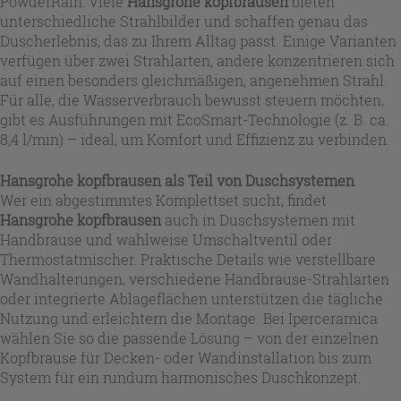
PowderRain: Viele
Hansgrohe kopfbrausen
bieten
unterschiedliche Strahlbilder und schaffen genau das
Duscherlebnis, das zu Ihrem Alltag passt. Einige Varianten
verfügen über zwei Strahlarten, andere konzentrieren sich
auf einen besonders gleichmäßigen, angenehmen Strahl.
Für alle, die Wasserverbrauch bewusst steuern möchten,
gibt es Ausführungen mit EcoSmart-Technologie (z. B. ca.
8,4 l/min) – ideal, um Komfort und Effizienz zu verbinden.
Hansgrohe kopfbrausen
als Teil von Duschsystemen
Wer ein abgestimmtes Komplettset sucht, findet
Hansgrohe kopfbrausen
auch in Duschsystemen mit
Handbrause und wahlweise Umschaltventil oder
Thermostatmischer. Praktische Details wie verstellbare
Wandhalterungen, verschiedene Handbrause-Strahlarten
oder integrierte Ablageflächen unterstützen die tägliche
Nutzung und erleichtern die Montage. Bei Iperceramica
wählen Sie so die passende Lösung – von der einzelnen
Kopfbrause für Decken- oder Wandinstallation bis zum
System für ein rundum harmonisches Duschkonzept.