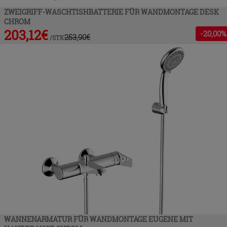
ZWEIGRIFF-WASCHTISHBATTERIE FÜR WANDMONTAGE DESK
CHROM
203,12
€
-
20
,00%
253,90
€
/
STK
WANNENARMATUR FÜR WANDMONTAGE EUGENE MIT