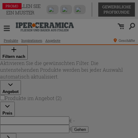
BESTELLEN SIE
PROMO
PROMO
GEWERBLICHE
PROFIKUNDE
EIN MUSTER
Produkte
Inspirationen
Angebote
Geschäfte
Filtern nach
Aktivieren Sie die gewünschten Filter. Die
untenstehenden Produkte werden bei jeder Auswahl
automatisch aktualisiert.
Angebot
Produkte im Angebot
(
2
)
Preis
€ -
€
Gehen