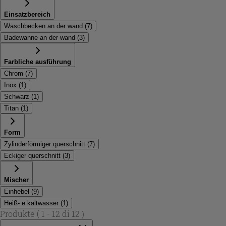
Einsatzbereich
Waschbecken an der wand
(
7
)
Badewanne an der wand
(
3
)
Farbliche ausführung
Chrom
(
7
)
Inox
(
1
)
Schwarz
(
1
)
Titan
(
1
)
Form
Zylinderförmiger querschnitt
(
7
)
Eckiger querschnitt
(
3
)
Mischer
Einhebel
(
9
)
Heiß- e kaltwasser
(
1
)
Produkte
( 1 - 12 di 12 )