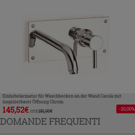
Einhebelarmatur für Waschbecken an der Wand Carola mit
inspizierbarer Öffnung Chrom
145,52
€
-
20
,00%
181,90
€
/
STK
DOMANDE FREQUENTI