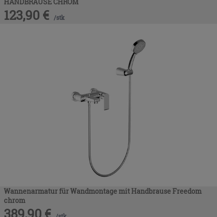
HANDBRAUSE CHROM
123,90
€
/
stk
Wannenarmatur für Wandmontage mit Handbrause Freedom
chrom
389,90
€
/
stk