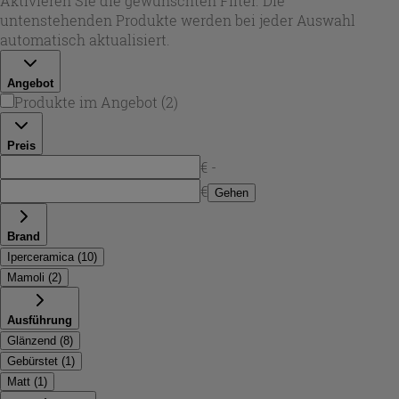
Aktivieren Sie die gewünschten Filter. Die
eine aufgeräumte Optik bevorzugt, setzt auf einen
untenstehenden Produkte werden bei jeder Auswahl
wasserhahn in der wand
mit sauberem Übergang zur
automatisch aktualisiert.
Keramik.
Angebot
Produkte im Angebot
(
2
)
Preis
€ -
€
Gehen
Brand
Iperceramica
(
10
)
Mamoli
(
2
)
Ausführung
Glänzend
(
8
)
Gebürstet
(
1
)
Matt
(
1
)