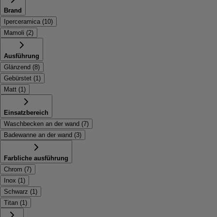
Brand
Iperceramica
(
10
)
Mamoli
(
2
)
Ausführung
Glänzend
(
8
)
Gebürstet
(
1
)
Matt
(
1
)
Einsatzbereich
Waschbecken an der wand
(
7
)
Badewanne an der wand
(
3
)
Farbliche ausführung
Chrom
(
7
)
Inox
(
1
)
Schwarz
(
1
)
Titan
(
1
)