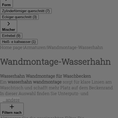
Form
Zylinderförmiger querschnitt
(
7
)
Eckiger querschnitt
(
3
)
Mischer
Einhebel
(
9
)
Heiß- e kaltwasser
(
1
)
Home page
\
Armaturen
\
Wandmontage-Wasserhahn
Wandmontage-Wasserhahn
Wasserhahn Wandmontage für Waschbecken
Ein
wasserhahn wandmontage
sorgt für klare Linien am
Waschtisch und schafft mehr Platz auf dem Beckenrand.
In dieser Auswahl finden Sie Unterputz- und
Wandlösungen mit Einhebel- oder Zweigriffbedienung,
...andere
passend für moderne wie klassische Bäder. Je nach Modell
ist der Auslauf mit Strahlregler ausgestattet, um den
Filtern nach
Wasserfluss gleichmäßig und angenehm zu halten. Wer