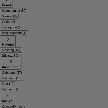
Brand
Iperceramica
(
52
)
Mamoli
(
3
)
Grohe
(
2
)
Hansgrohe
(
1
)
Ideal standard
(
1
)
Material
Messing
(
40
)
Edelstahl
(
3
)
Ausführung
Gebürstet
(
17
)
Glänzend
(
13
)
Matt
(
12
)
Satiniert
(
1
)
Design
Zylinderförmig
(
3
)