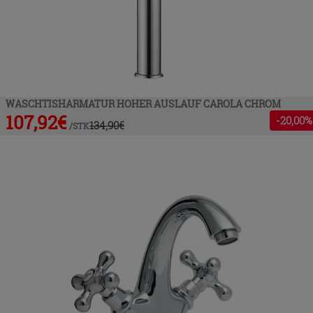
WASCHTISHARMATUR HOHER AUSLAUF CAROLA CHROM
107,92
€
-
20
,00%
134,90
€
/
STK