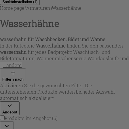
Sanitärinstallation
(
1
)
Home page
\
Armaturen
\
Wasserhähne
Wasserhähne
wasserhahn
für Waschbecken, Bidet und Wanne
In der Kategorie
Wasserhähne
finden Sie den passenden
wasserhahn
für jedes Badprojekt: Waschtisch- und
Bidetarmaturen, Wannenmischer sowie Wandausläufe und
Unterputzlösungen. Je nach Einsatzbereich wählen Sie
...andere
zwischen Einhebel- oder Zweigrifftechnik, Standard- oder
Hochauslauf sowie Varianten
wasserhahn mit
Filtern nach
Strahlregler/Perlator für einen gleichmäßigen, spritzarmen
Aktivieren Sie die gewünschten Filter. Die
Wasserfluss. Für mehr Komfort gibt es auch Modelle mit
untenstehenden Produkte werden bei jeder Auswahl
herausziehbarer Handbrause oder ergänzende WC-Brause-
automatisch aktualisiert.
Sets inklusive Armatur.
Angebot
Produkte im Angebot
(
6
)