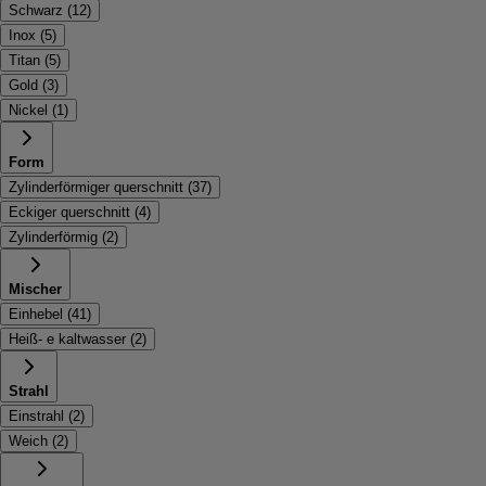
Schwarz
(
12
)
Inox
(
5
)
Titan
(
5
)
Gold
(
3
)
Nickel
(
1
)
Form
Zylinderförmiger querschnitt
(
37
)
Eckiger querschnitt
(
4
)
Zylinderförmig
(
2
)
Mischer
Einhebel
(
41
)
Heiß- e kaltwasser
(
2
)
Strahl
Einstrahl
(
2
)
Weich
(
2
)