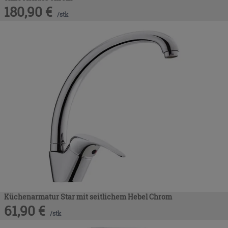
180,90
€
/
stk
Küchenarmatur Star mit seitlichem Hebel Chrom
61,90
€
/
stk