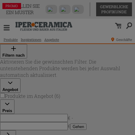
BESTELLEN SIE
PROMO
PROMO
PROMO
PROMO
PROMO
PROMO
GEWERBLICHE
PROFIKUNDE
EIN MUSTER
Produkte
Inspirationen
Angebote
Geschäfte
Filtern nach
Aktivieren Sie die gewünschten Filter. Die
untenstehenden Produkte werden bei jeder Auswahl
automatisch aktualisiert.
Angebot
Produkte im Angebot
(
6
)
Preis
€ -
€
Gehen