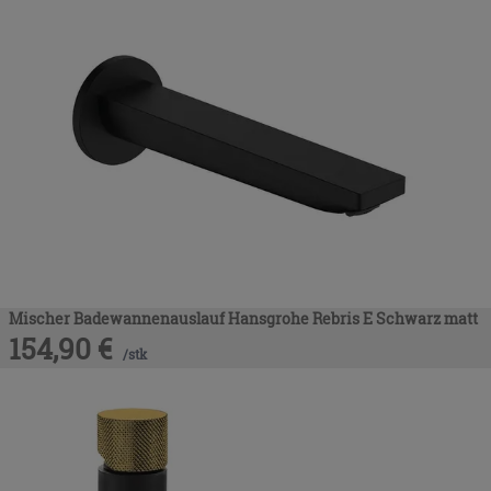
Mischer Badewannenauslauf Hansgrohe Rebris E Schwarz matt
154,90
€
/
stk