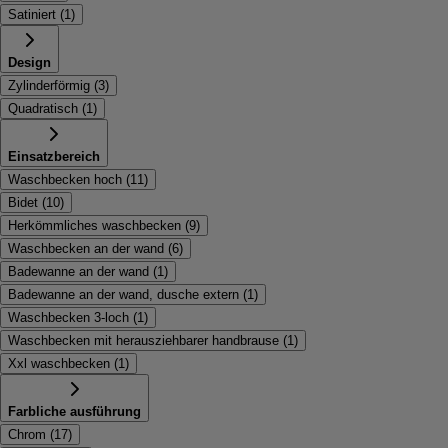
Satiniert
(
1
)
Design
Zylinderförmig
(
3
)
Quadratisch
(
1
)
Einsatzbereich
Waschbecken hoch
(
11
)
Bidet
(
10
)
Herkömmliches waschbecken
(
9
)
Waschbecken an der wand
(
6
)
Badewanne an der wand
(
1
)
Badewanne an der wand, dusche extern
(
1
)
Waschbecken 3-loch
(
1
)
Waschbecken mit herausziehbarer handbrause
(
1
)
Xxl waschbecken
(
1
)
Farbliche ausführung
Chrom
(
17
)