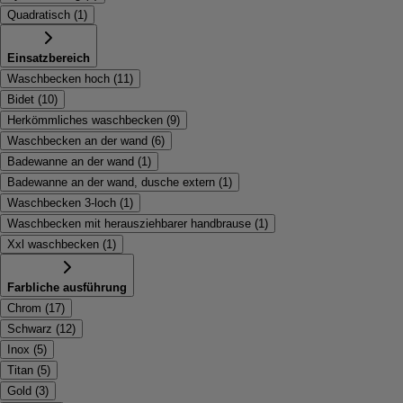
Quadratisch
(
1
)
Einsatzbereich
Waschbecken hoch
(
11
)
Bidet
(
10
)
Herkömmliches waschbecken
(
9
)
Waschbecken an der wand
(
6
)
Badewanne an der wand
(
1
)
Badewanne an der wand, dusche extern
(
1
)
Waschbecken 3-loch
(
1
)
Waschbecken mit herausziehbarer handbrause
(
1
)
Xxl waschbecken
(
1
)
Farbliche ausführung
Chrom
(
17
)
Schwarz
(
12
)
Inox
(
5
)
Titan
(
5
)
Gold
(
3
)