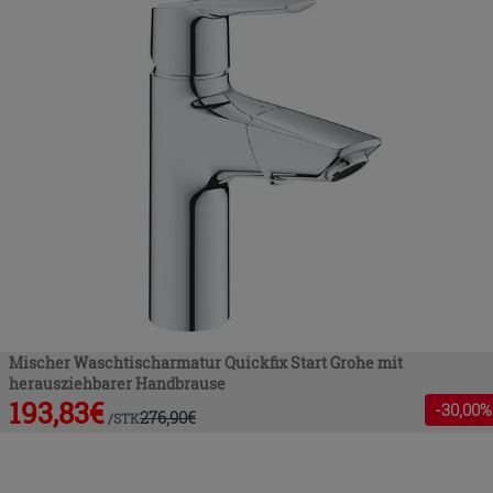
Mischer Waschtischarmatur Quickfix Start Grohe mit
herausziehbarer Handbrause
193,83
€
-
30
,00%
276,90
€
/
STK