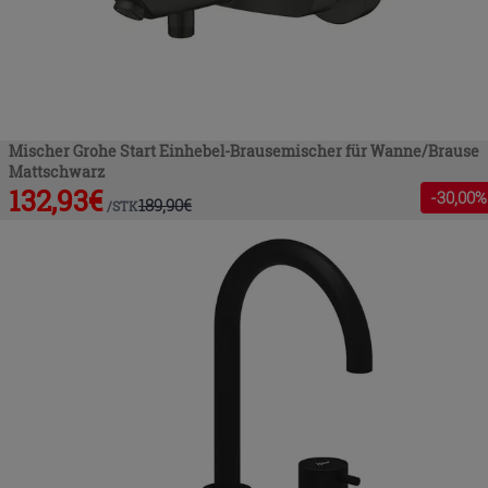
Mischer Grohe Start Einhebel-Brausemischer für Wanne/Brause
Mattschwarz
132,93
€
-
30
,00%
189,90
€
/
STK