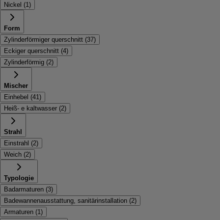
Nickel
(
1
)
Form
Zylinderförmiger querschnitt
(
37
)
Eckiger querschnitt
(
4
)
Zylinderförmig
(
2
)
Mischer
Einhebel
(
41
)
Heiß- e kaltwasser
(
2
)
Strahl
Einstrahl
(
2
)
Weich
(
2
)
Typologie
Badarmaturen
(
3
)
Badewannenausstattung, sanitärinstallation
(
2
)
Armaturen
(
1
)