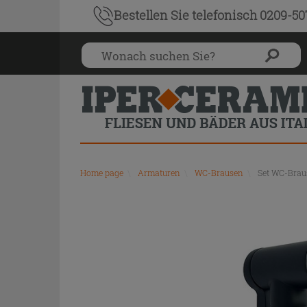
Bestellen Sie
telefonisch 0209-5
Home page
\
Armaturen
\
WC-Brausen
\
Set WC-Brau