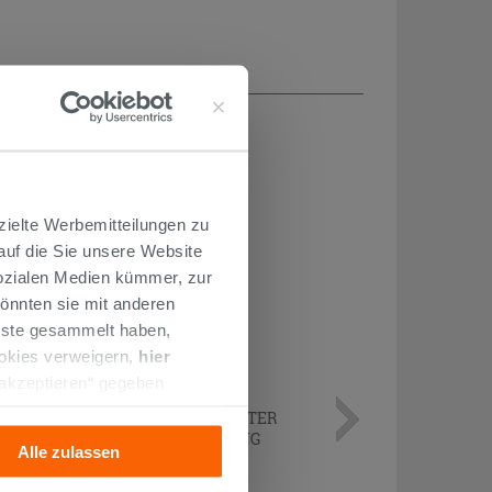
H...
zielte Werbemitteilungen zu
 auf die Sie unsere Website
Sozialen Medien kümmer, zur
önnten sie mit anderen
enste gesammelt haben,
ookies verweigern,
hier
 akzeptieren“ gegeben
llation der technischen
KURVENPAAR ZUR MONTAGE UNTER
DEM WASCHBECKEN 45° MESSING
Alle zulassen
CHROM