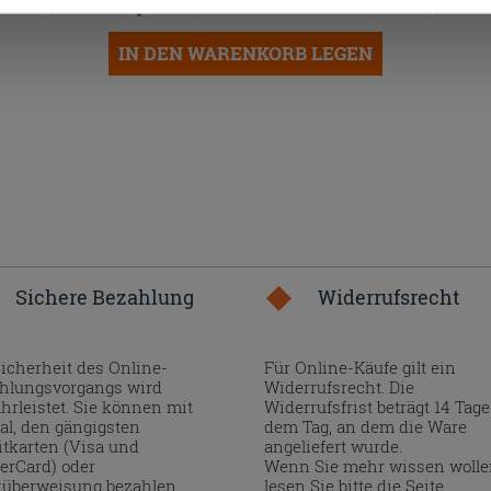
26,99 €
/STK.
IN DEN WARENKORB LEGEN
Sichere Bezahlung
Widerrufsrecht
Sicherheit des Online-
Für Online-Käufe gilt ein
hlungsvorgangs wird
Widerrufsrecht. Die
hrleistet. Sie können mit
Widerrufsfrist beträgt 14 Tage
al, den gängigsten
dem Tag, an dem die Ware
itkarten (Visa und
angeliefert wurde.
erCard) oder
Wenn Sie mehr wissen wolle
überweisung bezahlen.
lesen Sie bitte die Seite