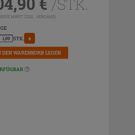
04,90
€
/STK.
USIVE MWST. ZZGL.
VERSAND
)
GE
+
STK.
N DEN WARENKORB LEGEN
RFÜGBAR