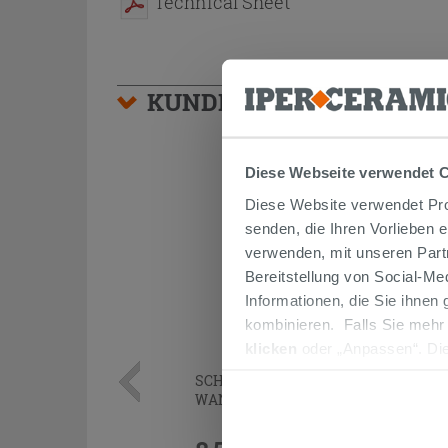
Technical Sheet
KUNDEN, DIE DIESEN AR
Diese Webseite verwendet 
Diese Website verwendet Prof
senden, die Ihren Vorlieben 
verwenden, mit unseren Part
Bereitstellung von Social-M
Informationen, die Sie ihnen
kombinieren. Falls Sie mehr
klicken
oder „Anpassen“. Die
werden. Wenn Sie auf die Sch
SCHALLSCHUTZ OTVAL FÜR
Cookies fortsetzen.
WANDBUNDIGE SANITÄRE