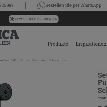
0723997
Bestellen Sie
per WhatsApp
GEWERBLICHE PROFIKUNDEN
Menü
für
vorgeschlagenen
Siteinhalt
Produkte
Inspirationen
und
Suchprotokoll
se Rund 2-Funktionen platzsparend Schwarz matt
Se
Fu
Sc
CODE: