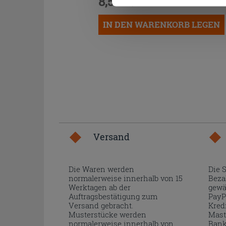
8,50 €
/STK.
IN DEN WARENKORB LEGEN
Versand
Die Waren werden
Die 
normalerweise innerhalb von 15
Beza
Werktagen ab der
gewä
Auftragsbestätigung zum
PayP
Versand gebracht.
Kred
Musterstücke werden
Mast
normalerweise innerhalb von
Bank