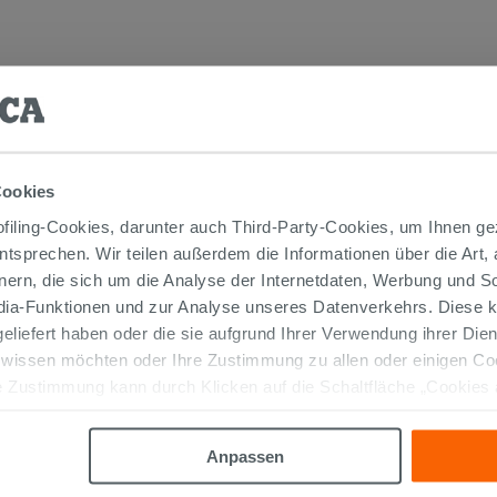
TIKEL GEKAUFT HABEN, KAUFTEN AUC
Cookies
iling-Cookies, darunter auch Third-Party-Cookies, um Ihnen ge
entsprechen. Wir teilen außerdem die Informationen über die Art,
nern, die sich um die Analyse der Internetdaten, Werbung und 
edia-Funktionen und zur Analyse unseres Datenverkehrs. Diese k
 geliefert haben oder die sie aufgrund Ihrer Verwendung ihrer Di
 wissen möchten oder Ihre Zustimmung zu allen oder einigen C
 Zustimmung kann durch Klicken auf die Schaltfläche „Cookies
altfläche "X" klicken, können Sie das Surfen erst nach der Insta
Mehrzweckkleber Weiss 25 kg -
Kerakoll H40 No Limits
Anpassen