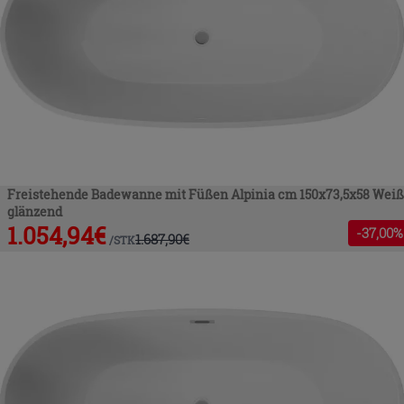
Freistehende Badewanne mit Füßen Alpinia cm 150x73,5x58 Weiß
glänzend
1.054,94
€
-
37
,00%
1.687,90
€
/
STK