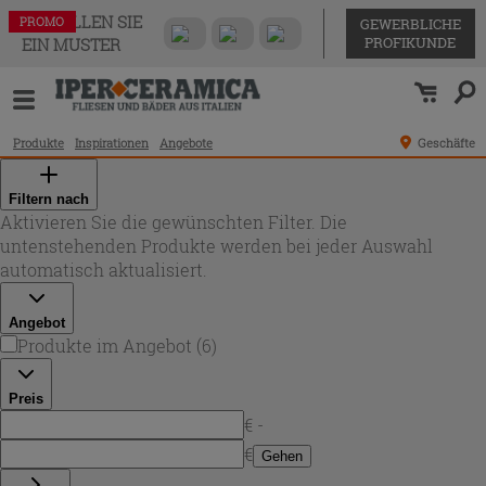
BESTELLEN SIE
PROMO
PROMO
PROMO
PROMO
PROMO
PROMO
GEWERBLICHE
PROFIKUNDE
EIN MUSTER
Produkte
Inspirationen
Angebote
Geschäfte
Filtern nach
Aktivieren Sie die gewünschten Filter. Die
untenstehenden Produkte werden bei jeder Auswahl
automatisch aktualisiert.
Angebot
Produkte im Angebot
(
6
)
Preis
€ -
€
Gehen