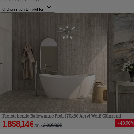
Ordnen nach:
Empfohlen
Freistehende Badewanne Rodi 170x80 Acryl Weiß Glänzend
1.858,14
€
-
40
,00%
3.096,90
€
/
STK