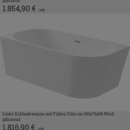
glänzend
1.854,90
€
/
stk
Linke Eckbadewanne mit Füßen Silia cm 150x75x58 Weiß
glänzend
1.816,90
€
/
stk