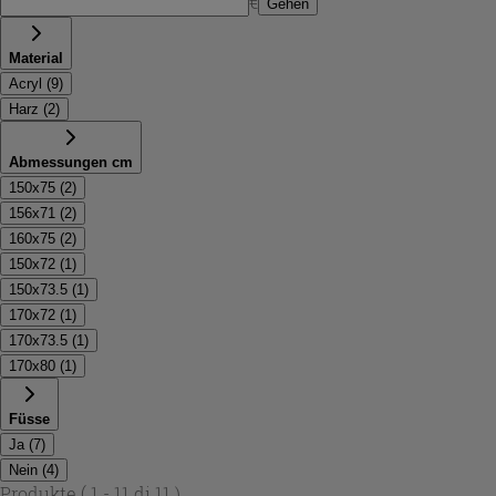
€
Gehen
Material
Acryl
(
9
)
Harz
(
2
)
Abmessungen cm
150x75
(
2
)
156x71
(
2
)
160x75
(
2
)
150x72
(
1
)
150x73.5
(
1
)
170x72
(
1
)
170x73.5
(
1
)
170x80
(
1
)
Füsse
Ja
(
7
)
Nein
(
4
)
Produkte
( 1 - 11 di 11 )