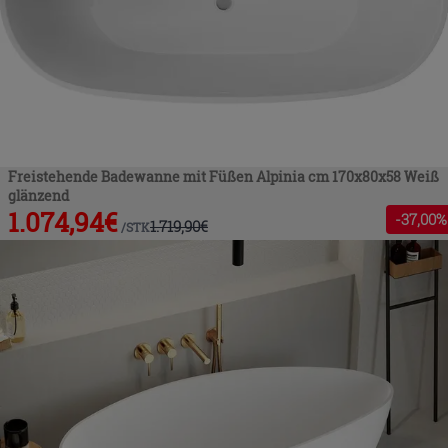
Freistehende Badewanne mit Füßen Alpinia cm 170x80x58 Weiß
glänzend
1.074,94
€
-
37
,00%
1.719,90
€
/
STK