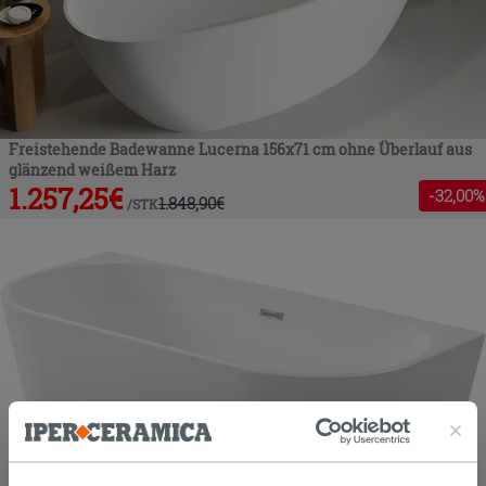
Freistehende Badewanne Lucerna 156x71 cm ohne Überlauf aus
glänzend weißem Harz
1.257,25
€
-
32
,00%
1.848,90
€
/
STK