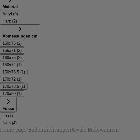
Material
Acryl
(
9
)
Harz
(
2
)
Abmessungen cm
150x75
(
2
)
156x71
(
2
)
160x75
(
2
)
150x72
(
1
)
150x73.5
(
1
)
170x72
(
1
)
170x73.5
(
1
)
170x80
(
1
)
Füsse
Ja
(
7
)
Nein
(
4
)
Home page
\
Badeinrichtungen
\
Ovale Badewannen