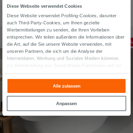
Diese Webseite verwendet Cookies
Diese Website verwendet Profiling-Cookies, darunter
auch Third-Party-Cookies, um Ihnen gezielte
Wandbündige/freistehende Badewanne mit Füßen Silia cm
Werbemitteilungen zu senden, die Ihren Vorlieben
150x75x58 Weiß glänzend
entsprechen. Wir teilen außerdem die Informationen über
1.084,93
€
-
30
,00%
1.549,90
€
die Art, auf die Sie unsere Website verwenden, mit
/
STK
unseren Partnern, die sich um die Analyse der
Internetdaten, Werbung und Sozialen Medien kümmer,
zur Bereitstellung von Social-Media-Funktionen und zur
Analyse unseres Datenverkehrs. Diese könnten sie mit
anderen Informationen, die Sie ihnen geliefert haben oder
Alle zulassen
die sie aufgrund Ihrer Verwendung ihrer Dienste
gesammelt haben, kombinieren. Falls Sie mehr wissen
möchten oder Ihre Zustimmung zu allen oder einigen
Anpassen
Cookies verweigern,
hier klicken
oder „Anpassen“. Die
Zustimmung kann durch Klicken auf die Schaltfläche
„Cookies akzeptieren“ gegeben werden. Wenn Sie auf
die Schaltfläche "X" klicken, können Sie das Surfen erst