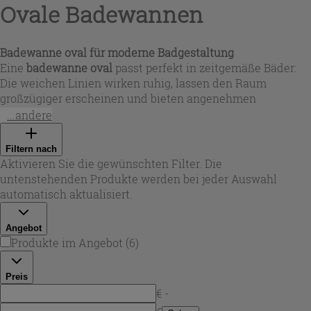
Ovale Badewannen
Badewanne oval für moderne Badgestaltung
Eine
badewanne oval
passt perfekt in zeitgemäße Bäder:
Die weichen Linien wirken ruhig, lassen den Raum
großzügiger erscheinen und bieten angenehmen
Liegekomfort. In dieser Auswahl finden Sie glänzend
...andere
weiße Modelle ebenso wie matte Ausführungen – jeweils
mit klarer, harmonischer Formensprache. Ob kompaktere
Filtern nach
Maße um 150–156 cm oder großzügige Varianten bis 178
Aktivieren Sie die gewünschten Filter. Die
cm: Eine
oval badewanne
ist ideal, wenn Sie Design und
untenstehenden Produkte werden bei jeder Auswahl
Alltagstauglichkeit verbinden möchten.
automatisch aktualisiert.
Angebot
Produkte im Angebot
(
6
)
Preis
€ -