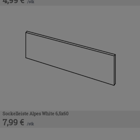
/
stk
Sockelleiste Alpes White 6,5x60
7,99
€
/
stk