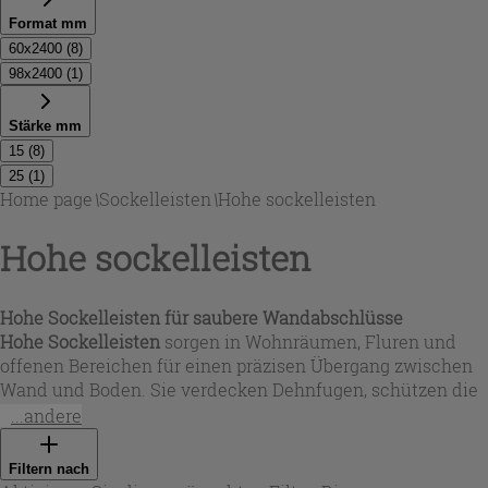
Format mm
60x2400
(
8
)
98x2400
(
1
)
Stärke mm
15
(
8
)
25
(
1
)
Home page
\
Sockelleisten
\
Hohe sockelleisten
Hohe sockelleisten
Hohe Sockelleisten für saubere Wandabschlüsse
Hohe Sockelleisten
sorgen in Wohnräumen, Fluren und
offenen Bereichen für einen präzisen Übergang zwischen
Wand und Boden. Sie verdecken Dehnfugen, schützen die
Wand vor Stößen und erleichtern die Reinigung –
...andere
besonders dort, wo Möbel oder Staubsauger häufig
anstoßen. In dieser Auswahl finden Sie überwiegend
Filtern nach
Profile mit ca. 6,5 cm Höhe sowie Varianten in 60 mm,