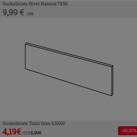
Sockelleiste River Natural 7X90
9,99
€
/
stk
Sockelleiste Trani Grau 6,5X60
4,19
€
-
30
,00%
5,99
€
/
STK