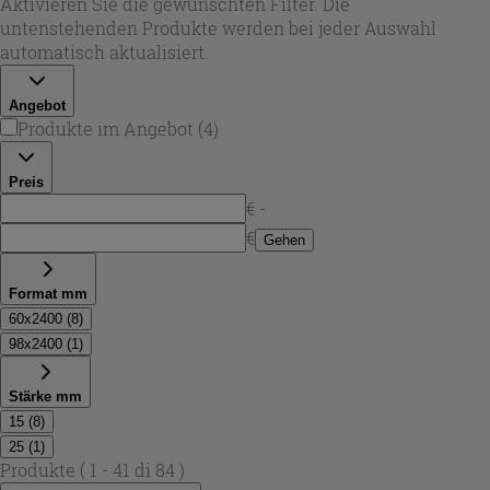
Aktivieren Sie die gewünschten Filter. Die
ideal, wenn ein klarer, sichtbarer Abschluss gewünscht ist,
untenstehenden Produkte werden bei jeder Auswahl
ohne den Raum optisch zu beschweren.
automatisch aktualisiert.
Angebot
Produkte im Angebot
(
4
)
Preis
€ -
€
Gehen
Format mm
60x2400
(
8
)
98x2400
(
1
)
Stärke mm
15
(
8
)
25
(
1
)
Produkte
( 1 - 41 di 84 )