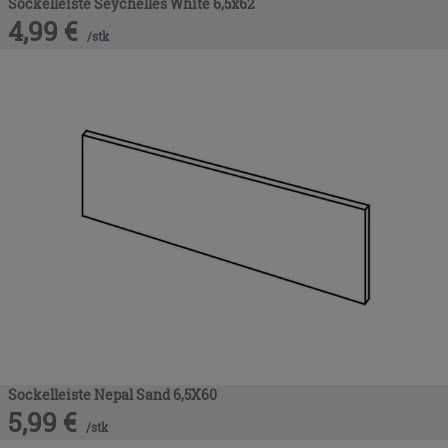
Sockelleiste Seychelles White 6,5x62
4,99
€
/
stk
Sockelleiste Nepal Sand 6,5X60
5,99
€
/
stk