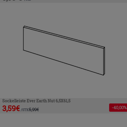
Sockelleiste Ever Earth Nut 6,5X61,5
3,59
€
-
40
,00%
5,99
€
/
STK