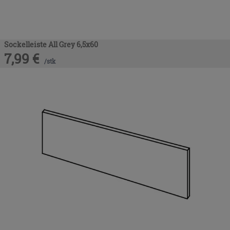
Sockelleiste All Grey 6,5x60
7,99
€
/
stk