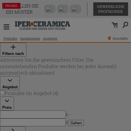
BESTELLEN SIE
PROMO
PROMO
PROMO
PROMO
GEWERBLICHE
PROFIKUNDE
EIN MUSTER
Produkte
Inspirationen
Angebote
Geschäfte
Filtern nach
Aktivieren Sie die gewünschten Filter. Die
untenstehenden Produkte werden bei jeder Auswahl
automatisch aktualisiert.
Angebot
Produkte im Angebot
(
4
)
Preis
€ -
€
Gehen