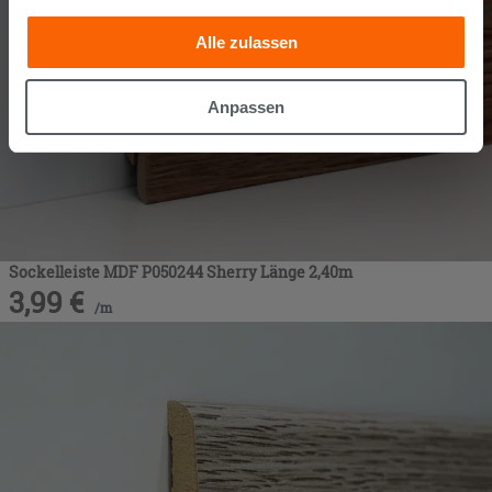
anderen Informationen, die Sie ihnen geliefert haben oder
Alle zulassen
die sie aufgrund Ihrer Verwendung ihrer Dienste
gesammelt haben, kombinieren. Falls Sie mehr wissen
möchten oder Ihre Zustimmung zu allen oder einigen
Anpassen
Cookies verweigern,
hier klicken
oder „Anpassen“. Die
Zustimmung kann durch Klicken auf die Schaltfläche
„Cookies akzeptieren“ gegeben werden. Wenn Sie auf
die Schaltfläche "X" klicken, können Sie das Surfen erst
nach der Installation der technischen Cookies fortsetzen.
Sockelleiste MDF P050244 Sherry Länge 2,40m
3,99
€
/
m