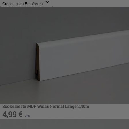
Ordnen nach:
Empfohlen
Sockelleiste MDF Weiss Normal Länge 2,40m
4,99
€
/
m