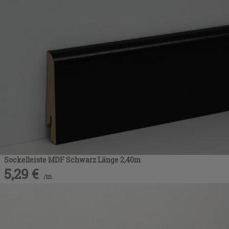
Sockelleiste MDF Schwarz Länge 2,40m
5,29
€
/
m