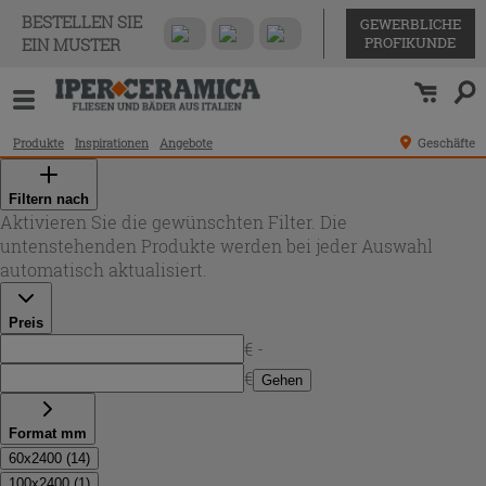
BESTELLEN SIE
GEWERBLICHE
PROFIKUNDE
EIN MUSTER
Produkte
Inspirationen
Angebote
Geschäfte
Filtern nach
Aktivieren Sie die gewünschten Filter. Die
untenstehenden Produkte werden bei jeder Auswahl
automatisch aktualisiert.
Preis
€ -
€
Gehen
Format mm
60x2400
(
14
)
100x2400
(
1
)