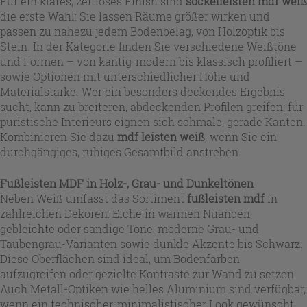
Für ein klares, zeitloses Finish sind
sockelleisten mdf weiß
die erste Wahl: Sie lassen Räume größer wirken und
passen zu nahezu jedem Bodenbelag, von Holzoptik bis
Stein. In der Kategorie finden Sie verschiedene Weißtöne
und Formen – von kantig-modern bis klassisch profiliert –
sowie Optionen mit unterschiedlicher Höhe und
Materialstärke. Wer ein besonders deckendes Ergebnis
sucht, kann zu breiteren, abdeckenden Profilen greifen; für
puristische Interieurs eignen sich schmale, gerade Kanten.
Kombinieren Sie dazu
mdf leisten weiß
, wenn Sie ein
durchgängiges, ruhiges Gesamtbild anstreben.
Fußleisten MDF in Holz-, Grau- und Dunkeltönen
Neben Weiß umfasst das Sortiment
fußleisten mdf
in
zahlreichen Dekoren: Eiche in warmen Nuancen,
gebleichte oder sandige Töne, moderne Grau- und
Taubengrau-Varianten sowie dunkle Akzente bis Schwarz.
Diese Oberflächen sind ideal, um Bodenfarben
aufzugreifen oder gezielte Kontraste zur Wand zu setzen.
Auch Metall-Optiken wie helles Aluminium sind verfügbar,
wenn ein technischer, minimalistischer Look gewünscht