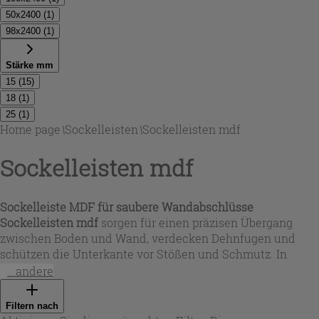
50x2400
(
1
)
98x2400
(
1
)
Stärke mm
15
(
15
)
18
(
1
)
25
(
1
)
Home page
\
Sockelleisten
\
Sockelleisten mdf
Sockelleisten mdf
Sockelleiste MDF für saubere Wandabschlüsse
Sockelleisten mdf
sorgen für einen präzisen Übergang
zwischen Boden und Wand, verdecken Dehnfugen und
schützen die Unterkante vor Stößen und Schmutz. In
dieser Auswahl finden Sie Profile aus mitteldichter
...andere
Faserplatte mit glatter Oberfläche und unterschiedlichen
Proportionen – häufig in 2,40 m Länge – für eine
Filtern nach
gleichmäßige, professionelle Verlegung in Wohnräumen,