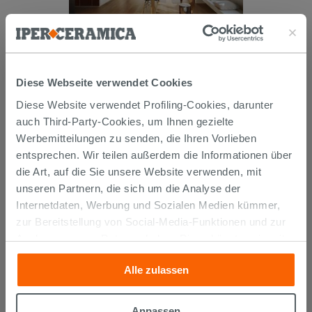
Fliese Maine Rovere 20X120
Feinsteinzeug mit Eichenholzoptik
Diese Webseite verwendet Cookies
47,99 €
Diese Website verwendet Profiling-Cookies, darunter
/M2
auch Third-Party-Cookies, um Ihnen gezielte
IN DEN WARENKORB LEGEN
Werbemitteilungen zu senden, die Ihren Vorlieben
entsprechen. Wir teilen außerdem die Informationen über
die Art, auf die Sie unsere Website verwenden, mit
unseren Partnern, die sich um die Analyse der
Internetdaten, Werbung und Sozialen Medien kümmer,
zur Bereitstellung von Social-Media-Funktionen und zur
Analyse unseres Datenverkehrs. Diese könnten sie mit
anderen Informationen, die Sie ihnen geliefert haben oder
Alle zulassen
die sie aufgrund Ihrer Verwendung ihrer Dienste
gesammelt haben, kombinieren. Falls Sie mehr wissen
Versand
möchten oder Ihre Zustimmung zu allen oder einigen
Anpassen