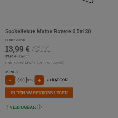
Sockelleiste Maine Rovere 6,5x120
CODE: 20696
13,99
€
/STK.
83,94
€
/ karton
(INKLUSIVE MWST. ZZGL.
VERSAND
)
MENGE
−
+
= 1 KARTON
STK.
IN DEN WARENKORB LEGEN
VERFÜGBAR