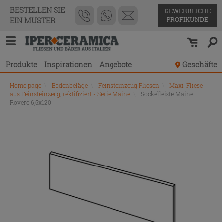
BESTELLEN SIE
GEWERBLICHE
PROFIKUNDE
EIN MUSTER
Produkte
Inspirationen
Angebote
Geschäfte
Home page
\
Bodenbeläge
\
Feinsteinzeug Fliesen
\
Maxi-Fliese
aus Feinsteinzeug, rektifiziert - Serie Maine
\
Sockelleiste Maine
Rovere 6,5x120