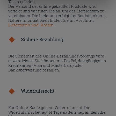
Tagen geliefert.
„Cookies akzeptieren“ gegeben werden. Wenn Sie auf
Der Versand der online gekauften Produkte wird
die Schaltfläche "X" klicken, können Sie das Surfen erst
verfolgt und wir rufen Sie an, um das Lieferdatum zu
vereinbaren. Die Lieferung erfolgt frei Bordsteinkante.
nach der Installation der technischen Cookies fortsetzen.
Nähere Informationen finden Sie im Abschnitt
Lieferzeiten und -kosten
.
Sichere Bezahlung
Die Sicherheit des Online-Bezahlungsvorgangs wird
gewährleistet. Sie können mit PayPal, den gängigsten
Kreditkarten (Visa und MasterCard) oder
Banküberweisung bezahlen.
Widerrufsrecht
Für Online-Käufe gilt ein Widerrufsrecht. Die
Widerrufsfrist beträgt 14 Tage ab dem Tag, an dem die