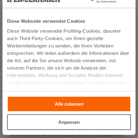
329,90 €
/STK.
Diese Webseite verwendet Cookies
IN DEN WARENKORB LEGEN
Diese Website verwendet Profiling-Cookies, darunter
auch Third-Party-Cookies, um Ihnen gezielte
Werbemitteilungen zu senden, die Ihren Vorlieben
entsprechen. Wir teilen außerdem die Informationen über
die Art, auf die Sie unsere Website verwenden, mit
unseren Partnern, die sich um die Analyse der
Internetdaten, Werbung und Sozialen Medien kümmer,
zur Bereitstellung von Social-Media-Funktionen und zur
Analyse unseres Datenverkehrs. Diese könnten sie mit
Versand
anderen Informationen, die Sie ihnen geliefert haben oder
Alle zulassen
die sie aufgrund Ihrer Verwendung ihrer Dienste
gesammelt haben, kombinieren. Falls Sie mehr wissen
Die Waren werden normalerweise innerhalb von 15
möchten oder Ihre Zustimmung zu allen oder einigen
Anpassen
Werktagen ab der Auftragsbestätigung zum Versand
Cookies verweigern,
hier klicken
oder „Anpassen“. Die
gebracht.
Musterstücke werden normalerweise innerhalb von
Zustimmung kann durch Klicken auf die Schaltfläche