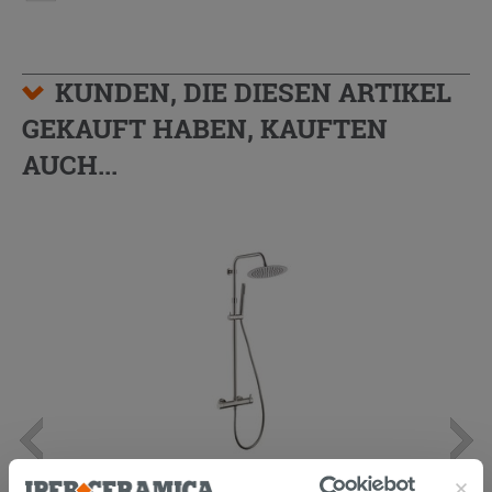
KUNDEN, DIE DIESEN ARTIKEL
GEKAUFT HABEN, KAUFTEN
AUCH...
Duschsäule Violette Chrom gebürstet