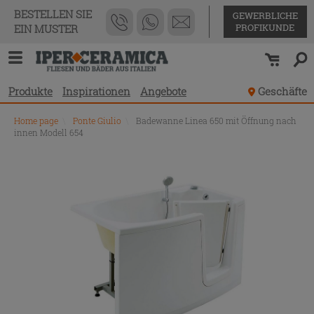
BESTELLEN SIE
GEWERBLICHE
PROFIKUNDE
EIN MUSTER
Produkte
Inspirationen
Angebote
Geschäfte
Home page
\
Ponte Giulio
\
Badewanne Linea 650 mit Öffnung nach
innen Modell 654