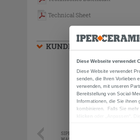
Technical Sheet
KUNDEN, DIE DIESEN AR
Diese Webseite verwendet 
Diese Website verwendet Prof
senden, die Ihren Vorlieben 
verwenden, mit unseren Part
Bereitstellung von Social-M
Informationen, die Sie ihnen
kombinieren. Falls Sie mehr
klicken
oder „Anpassen“. Die
werden. Wenn Sie auf die Sch
Cookies fortsetzen.
SIPHON
PLATZSPAREND
UNTER
WASCHTISCH AUS POLYPROPYLEN