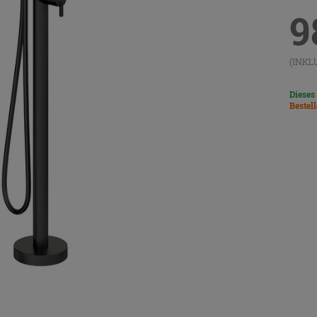
9
(INKL
Dieses
Bestel