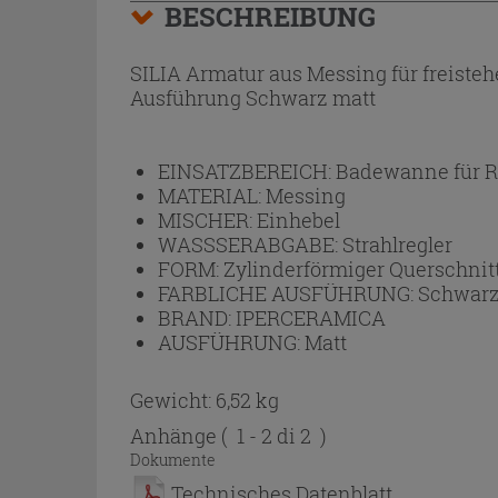
BESCHREIBUNG
SILIA Armatur aus Messing für freist
Ausführung Schwarz matt
EINSATZBEREICH:
Badewanne für 
MATERIAL:
Messing
MISCHER:
Einhebel
WASSSERABGABE:
Strahlregler
FORM:
Zylinderförmiger Querschnit
FARBLICHE AUSFÜHRUNG:
Schwar
BRAND:
IPERCERAMICA
AUSFÜHRUNG:
Matt
Gewicht: 6,52 kg
Anhänge
( 1 - 2 di 2 )
Dokumente
Technisches Datenblatt