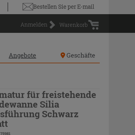
Warenkorb
Bestellen Sie
per E-mail
Anmelden
Warenkorb
Angebote
Geschäfte
matur für freistehende
dewanne Silia
sführung Schwarz
tt
 75981