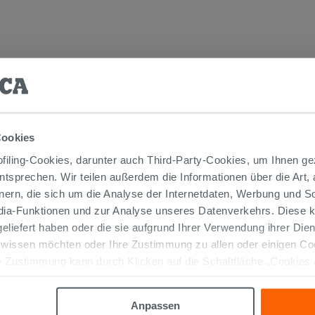
TIKEL GEKAUFT HABEN, KAUFTEN AUC
Cookies
iling-Cookies, darunter auch Third-Party-Cookies, um Ihnen ge
entsprechen. Wir teilen außerdem die Informationen über die Art,
nern, die sich um die Analyse der Internetdaten, Werbung und 
edia-Funktionen und zur Analyse unseres Datenverkehrs. Diese k
 geliefert haben oder die sie aufgrund Ihrer Verwendung ihrer Di
 wissen möchten oder Ihre Zustimmung zu allen oder einigen C
 Zustimmung kann durch Klicken auf die Schaltfläche „Cookies
altfläche "X" klicken, können Sie das Surfen erst nach der Insta
KURVENPAAR ZUR MONTAGE UNTER
Anpassen
DEM WASCHBECKEN 45° MESSING