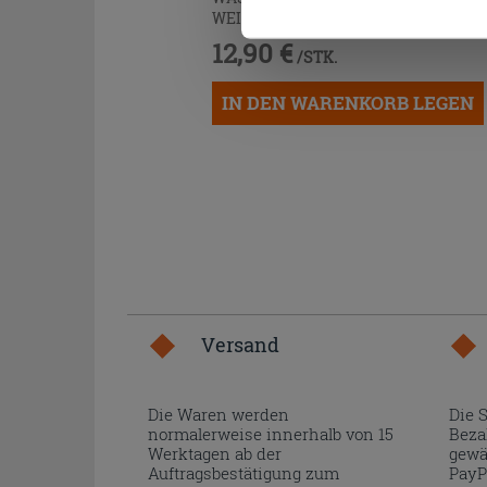
WEISS
12,90 €
/STK.
IN DEN WARENKORB LEGEN
Versand
Die Waren werden
Die 
normalerweise innerhalb von 15
Beza
Werktagen ab der
gewä
Auftragsbestätigung zum
PayP