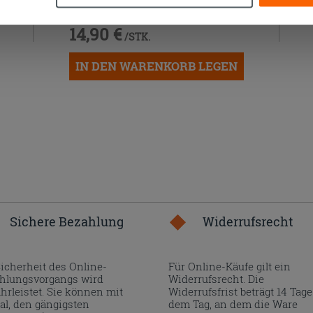
CHROM
14,90 €
/STK.
IN DEN WARENKORB LEGEN
Sichere Bezahlung
Widerrufsrecht
Sicherheit des Online-
Für Online-Käufe gilt ein
hlungsvorgangs wird
Widerrufsrecht. Die
hrleistet. Sie können mit
Widerrufsfrist beträgt 14 Tage
al, den gängigsten
dem Tag, an dem die Ware