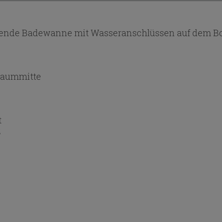
ehende Badewanne mit Wasseranschlüssen auf dem Bo
Raummitte
t
z