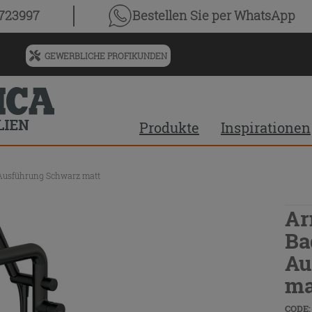
0723997
Bestellen Sie
per WhatsApp
GEWERBLICHE PROFIKUNDEN
Menü
für
vorgeschlagenen
Siteinhalt
Produkte
Inspirationen
und
Suchprotokoll
 Ausführung Schwarz matt
Ar
Ba
Au
ma
CODE: