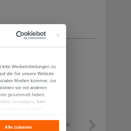
H...
zielte Werbemitteilungen zu
 auf die Sie unsere Website
Sozialen Medien kümmer, zur
önnten sie mit anderen
enste gesammelt haben,
ookies verweigern,
hier
 akzeptieren“ gegeben
llation der technischen
SIPHON FÜR BIDET 11/4 'S'-FÖRMIG
Alle zulassen
MESSING CHROM