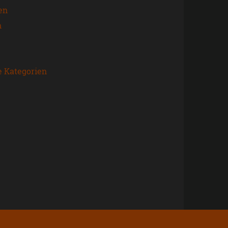
en
n
e Kategorien