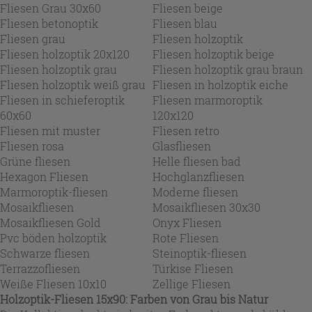
Fliesen Grau 30x60
Fliesen beige
Fliesen betonoptik
Fliesen blau
Fliesen grau
Fliesen holzoptik
Fliesen holzoptik 20x120
Fliesen holzoptik beige
Fliesen holzoptik grau
Fliesen holzoptik grau braun
Fliesen holzoptik weiß grau
Fliesen in holzoptik eiche
Fliesen in schieferoptik
Fliesen marmoroptik
60x60
120x120
Fliesen mit muster
Fliesen retro
Fliesen rosa
Glasfliesen
Grüne fliesen
Helle fliesen bad
Hexagon Fliesen
Hochglanzfliesen
Marmoroptik-fliesen
Moderne fliesen
Mosaikfliesen
Mosaikfliesen 30x30
Mosaikfliesen Gold
Onyx Fliesen
Pvc böden holzoptik
Rote Fliesen
Schwarze fliesen
Steinoptik-fliesen
Terrazzofliesen
Türkise Fliesen
Weiße Fliesen 10x10
Zellige Fliesen
Holzoptik-Fliesen 15x90: Farben von Grau bis Natur