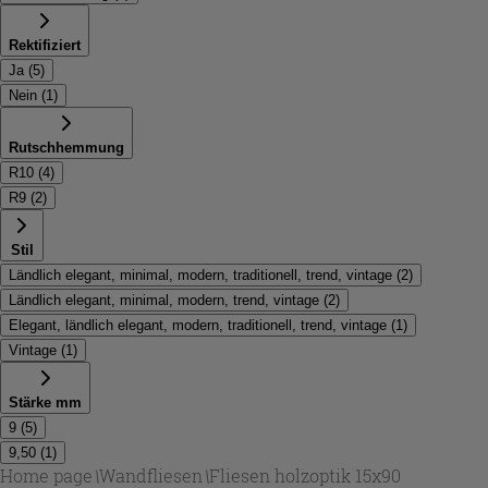
Rektifiziert
Ja
(
5
)
Nein
(
1
)
Rutschhemmung
R10
(
4
)
R9
(
2
)
Stil
Ländlich elegant, minimal, modern, traditionell, trend, vintage
(
2
)
Ländlich elegant, minimal, modern, trend, vintage
(
2
)
Elegant, ländlich elegant, modern, traditionell, trend, vintage
(
1
)
Vintage
(
1
)
Stärke mm
9
(
5
)
9,50
(
1
)
Home page
\
Wandfliesen
\
Fliesen holzoptik 15x90