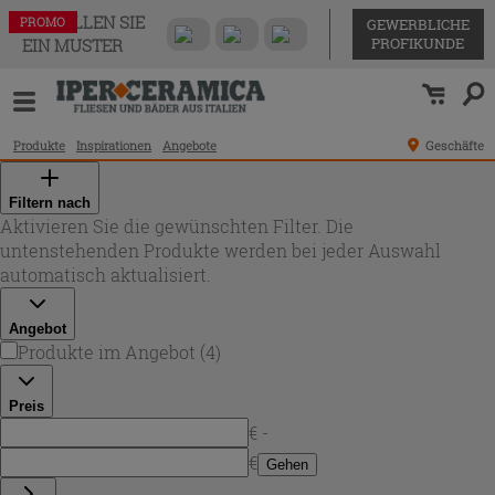
BESTELLEN SIE
PROMO
PROMO
PROMO
PROMO
GEWERBLICHE
PROFIKUNDE
EIN MUSTER
Produkte
Inspirationen
Angebote
Geschäfte
Filtern nach
Aktivieren Sie die gewünschten Filter. Die
untenstehenden Produkte werden bei jeder Auswahl
automatisch aktualisiert.
Angebot
Produkte im Angebot
(
4
)
Preis
€ -
€
Gehen