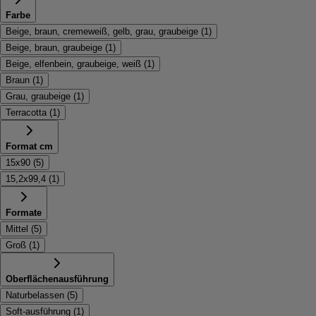
Farbe
Beige, braun, cremeweiß, gelb, grau, graubeige
(
1
)
Beige, braun, graubeige
(
1
)
Beige, elfenbein, graubeige, weiß
(
1
)
Braun
(
1
)
Grau, graubeige
(
1
)
Terracotta
(
1
)
Format cm
15x90
(
5
)
15,2x99,4
(
1
)
Formate
Mittel
(
5
)
Groß
(
1
)
Oberflächenausführung
Naturbelassen
(
5
)
Soft-ausführung
(
1
)