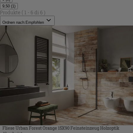
9,50
(
1
)
Produkte
( 1 - 6 di 6 )
Ordnen nach:
Empfohlen
Fliese Urban Forest Orange 15X90 Feinsteinzeug Holzoptik