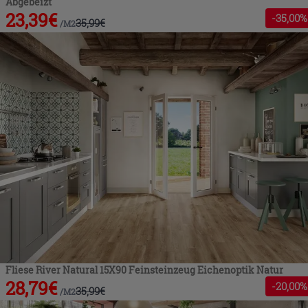
Abgebeizt
23,39
€
-
35
,00%
35,99
€
/
M2
Fliese River Natural 15X90 Feinsteinzeug Eichenoptik Natur
28,79
€
-
20
,00%
35,99
€
/
M2