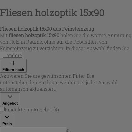
Fliesen holzoptik 15x90
Fliesen holzoptik 15x90 aus Feinsteinzeug
Mit
fliesen holzoptik 15x90
holen Sie die warme Anmutung
von Holz in Räume, ohne auf die Robustheit von
Feinsteinzeug zu verzichten. In dieser Auswahl finden Sie
überwiegend glasiertes, rektifiziertes Feinsteinzeug mit
...andere
natürlicher Oberfläche, das sich für Boden und Wand im
Innenbereich eignet. Das schmale Dielenformat wirkt wie
Filtern nach
echtes Parkett, lässt Räume länger erscheinen und passt
Aktivieren Sie die gewünschten Filter. Die
ideal zu modernen, rustikalen oder Vintage-Einrichtungen.
untenstehenden Produkte werden bei jeder Auswahl
Bei Iperceramica setzen Sie auf pflegeleichte Oberflächen,
automatisch aktualisiert.
die im Alltag überzeugen.
Angebot
Produkte im Angebot
(
4
)
Preis
€ -