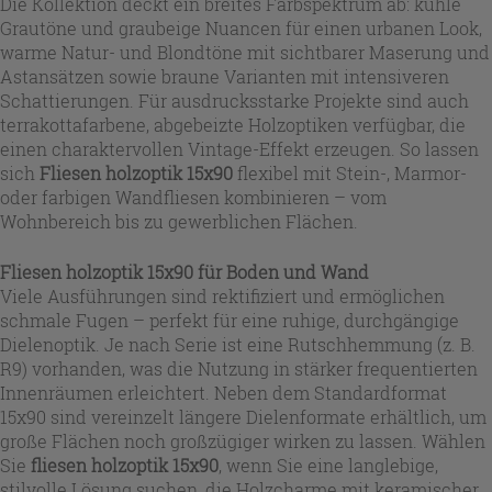
Die Kollektion deckt ein breites Farbspektrum ab: kühle
Grautöne und graubeige Nuancen für einen urbanen Look,
warme Natur- und Blondtöne mit sichtbarer Maserung und
Astansätzen sowie braune Varianten mit intensiveren
Schattierungen. Für ausdrucksstarke Projekte sind auch
terrakottafarbene, abgebeizte Holzoptiken verfügbar, die
einen charaktervollen Vintage-Effekt erzeugen. So lassen
sich
Fliesen holzoptik 15x90
flexibel mit Stein-, Marmor-
oder farbigen Wandfliesen kombinieren – vom
Wohnbereich bis zu gewerblichen Flächen.
Fliesen holzoptik 15x90 für Boden und Wand
Viele Ausführungen sind rektifiziert und ermöglichen
schmale Fugen – perfekt für eine ruhige, durchgängige
Dielenoptik. Je nach Serie ist eine Rutschhemmung (z. B.
R9) vorhanden, was die Nutzung in stärker frequentierten
Innenräumen erleichtert. Neben dem Standardformat
15x90 sind vereinzelt längere Dielenformate erhältlich, um
große Flächen noch großzügiger wirken zu lassen. Wählen
Sie
fliesen holzoptik 15x90
, wenn Sie eine langlebige,
stilvolle Lösung suchen, die Holzcharme mit keramischer