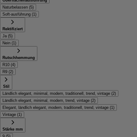
Oberflächenausführung
Naturbelassen
(
5
)
Soft-ausführung
(
1
)
Rektifiziert
Ja
(
5
)
Nein
(
1
)
Rutschhemmung
R10
(
4
)
R9
(
2
)
Stil
Ländlich elegant, minimal, modern, traditionell, trend, vintage
(
2
)
Ländlich elegant, minimal, modern, trend, vintage
(
2
)
Elegant, ländlich elegant, modern, traditionell, trend, vintage
(
1
)
Vintage
(
1
)
Stärke mm
9
(
5
)