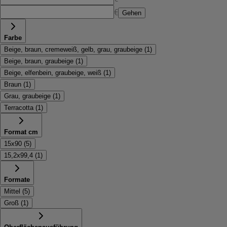
€
Gehen
Farbe
Beige, braun, cremeweiß, gelb, grau, graubeige
(
1
)
Beige, braun, graubeige
(
1
)
Beige, elfenbein, graubeige, weiß
(
1
)
Braun
(
1
)
Grau, graubeige
(
1
)
Terracotta
(
1
)
Format cm
15x90
(
5
)
15,2x99,4
(
1
)
Formate
Mittel
(
5
)
Groß
(
1
)