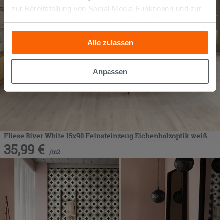
zur Bereitstellung von Social-Media-Funktionen und zur
Analyse unseres Datenverkehrs. Diese könnten sie mit
anderen Informationen, die Sie ihnen geliefert haben oder
Alle zulassen
die sie aufgrund Ihrer Verwendung ihrer Dienste
gesammelt haben, kombinieren. Falls Sie mehr wissen
möchten oder Ihre Zustimmung zu allen oder einigen
Anpassen
Cookies verweigern,
hier klicken
oder „Anpassen“. Die
Zustimmung kann durch Klicken auf die Schaltfläche
„Cookies akzeptieren“ gegeben werden. Wenn Sie auf
die Schaltfläche "X" klicken, können Sie das Surfen erst
nach der Installation der technischen Cookies fortsetzen.
Fliese River White 15x90 Feinsteinzeug Eichenholzoptik weiß
35,99
€
/
m2