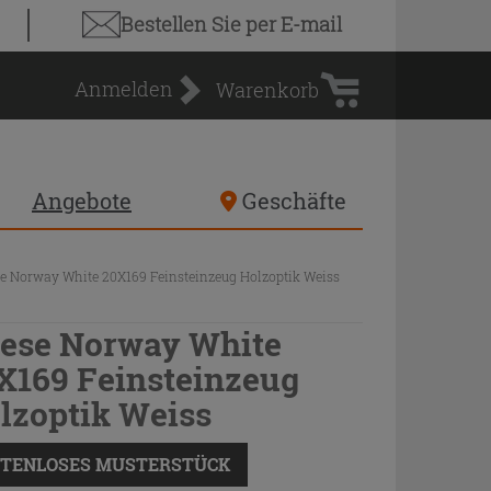
Warenkorb
Bestellen Sie
per E-mail
Anmelden
Warenkorb
Angebote
Geschäfte
se Norway White 20X169 Feinsteinzeug Holzoptik Weiss
iese Norway White
X169 Feinsteinzeug
lzoptik Weiss
TENLOSES MUSTERSTÜCK