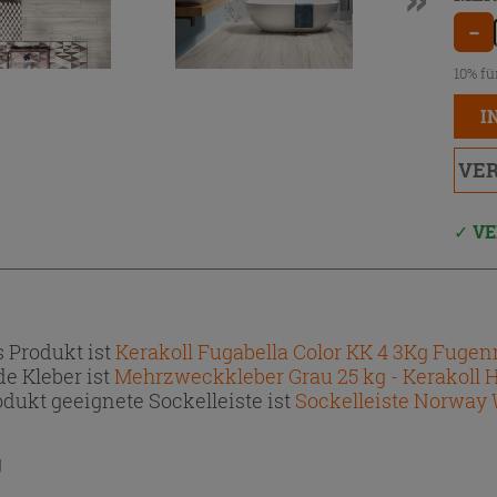
−
10% fü
I
VER
VE
 Produkt ist
Kerakoll Fugabella Color KK 4 3Kg Fuge
e Kleber ist
Mehrzweckkleber Grau 25 kg - Kerakoll 
dukt geeignete Sockelleiste ist
Sockelleiste Norway 
g