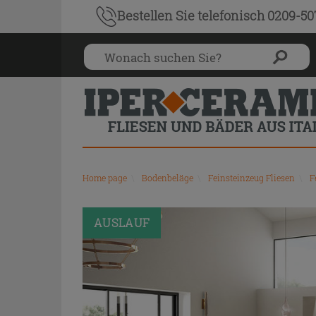
Bestellen Sie
telefonisch 0209-5
Home page
\
Bodenbeläge
\
Feinsteinzeug Fliesen
\
F
PROMO
AUSLAUF