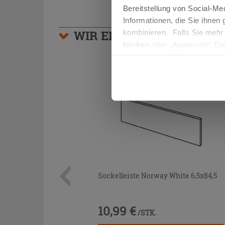
Bereitstellung von Social-M
Informationen, die Sie ihnen
WIR EMPFEHLEN IHNEN
kombinieren. Falls Sie mehr
klicken
oder „Anpassen“. Die
werden. Wenn Sie auf die Sch
Cookies fortsetzen.
Sockelleiste Norway White 6,5x84,5
10,99 €
/STK.