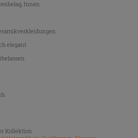
denbelag, Innen
Keramikverkleidungen
ch elegant
rbelassen
ch.
r Kollektion