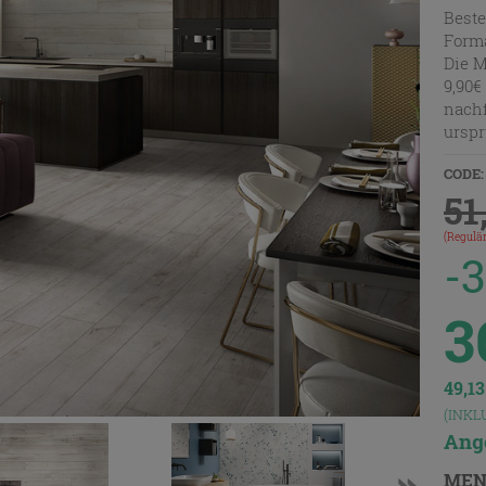
Beste
Forma
Die M
9,90€
nachf
urspr
CODE:
51
(Regulär
-
3
49,1
(INKL
Ange
MEN