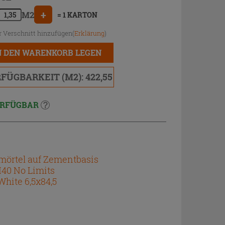
+
M2
= 1 KARTON
r Verschnitt hinzufügen(
Erklärung
)
N DEN WARENKORB LEGEN
FÜGBARKEIT (M2): 422,55
RFÜGBAR
nmörtel auf Zementbasis
H40 No Limits
White 6,5x84,5