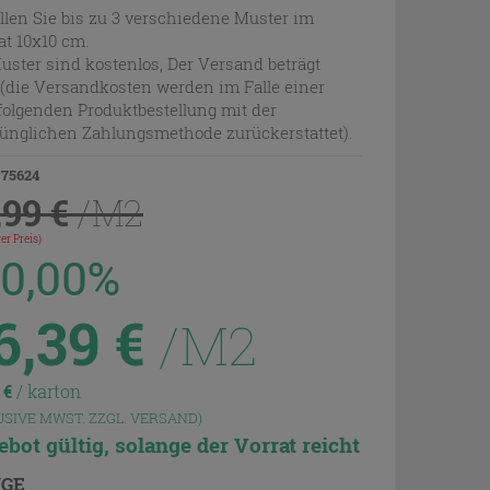
llen Sie bis zu 3 verschiedene Muster im
t 10x10 cm.
uster sind kostenlos, Der Versand beträgt
 (die Versandkosten werden im Falle einer
olgenden Produktbestellung mit der
ünglichen Zahlungsmethode zurückerstattet).
 75624
,99 €
/M2
er Preis)
30,00%
6,39
€
/M2
3
€
/ karton
USIVE MWST. ZZGL.
VERSAND
)
bot gültig, solange der Vorrat reicht
GE