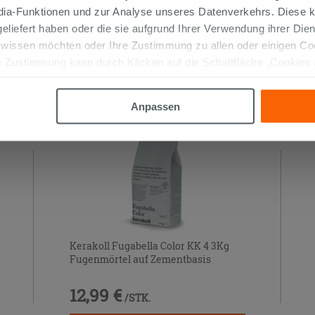
edia-Funktionen und zur Analyse unseres Datenverkehrs. Diese k
 geliefert haben oder die sie aufgrund Ihrer Verwendung ihrer Di
 AUCH…
 wissen möchten oder Ihre Zustimmung zu allen oder einigen C
 Zustimmung kann durch Klicken auf die Schaltfläche „Cookies
altfläche "X" klicken, können Sie das Surfen erst nach der Insta
Anpassen
Kerakoll Fugabella Color KK 4 3Kg
Fugenmörtel auf Zementbasis
12,99 €
/STK.