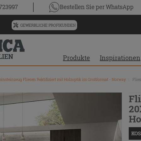
0723997
Bestellen Sie
per WhatsApp
GEWERBLICHE PROFIKUNDEN
Menü
für
vorgeschlagenen
Siteinhalt
Produkte
Inspirationen
und
Suchprotokoll
einsteinzeug Fliesen Rektifiziert mit Holzoptik im Großformat - Norway
\
Flie
Fl
20
Ho
KOS