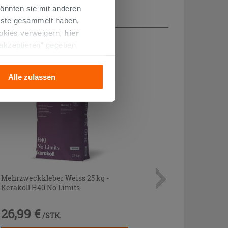
önnten sie mit anderen
enste gesammelt haben,
ookies verweigern,
hier
 akzeptieren“ gegeben
llation der technischen
Alle zulassen
Mehrzweckkleber Weiss 25 kg -
Kerakoll H40 No Limits
26,99 €
/STK.