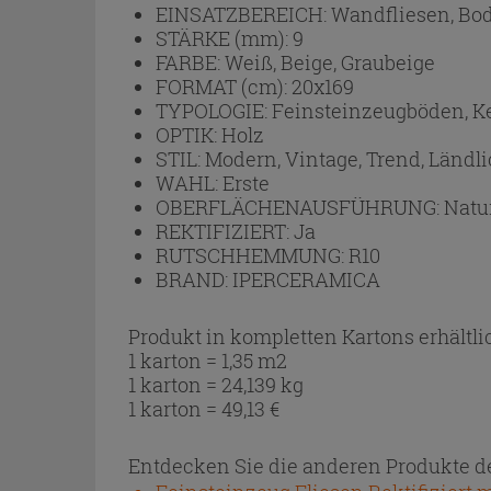
EINSATZBEREICH:
Wandfliesen, Bo
STÄRKE (mm):
9
FARBE:
Weiß, Beige, Graubeige
FORMAT (cm):
20x169
TYPOLOGIE:
Feinsteinzeugböden, 
OPTIK:
Holz
STIL:
Modern, Vintage, Trend, Ländli
WAHL:
Erste
OBERFLÄCHENAUSFÜHRUNG:
Natu
REKTIFIZIERT:
Ja
RUTSCHHEMMUNG:
R10
BRAND:
IPERCERAMICA
Produkt in kompletten Kartons erhältli
1 karton = 1,35 m2
1 karton = 24,139 kg
1 karton =
49,13
€
Entdecken Sie die anderen Produkte de