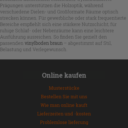
Prägungen unterstützen die Holzoptik, während
verschiedene Dielen- und Großformate Räume optisch
strecken können. Für gewerbliche oder stark frequentierte
Bereiche empfiehlt sich eine stärkere Nutzschicht; für
ruhige Schlaf- oder Nebenräume kann eine leichtere
Ausführung ausreichen. So finden Sie gezielt den
passenden
vinylboden braun
– abgestimmt auf Stil,
Belastung und Verlegewunsch.
Online kaufen
Musterstücke
Bestellen Sie mit uns
Wie man online kauft
Lieferzeiten und -kosten
Problemlose lieferung