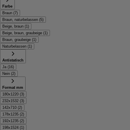
Farbe
Braun
(
7
)
Braun, naturbelassen
(
5
)
Beige, braun
(
1
)
Beige, braun, graubeige
(
1
)
Braun, graubeige
(
1
)
Naturbelassen
(
1
)
Antistatisch
Ja
(
16
)
Nein
(
2
)
Format mm
180x1220
(
3
)
232x1532
(
3
)
142x710
(
2
)
178x1235
(
2
)
192x1235
(
2
)
198x1524
(
1
)