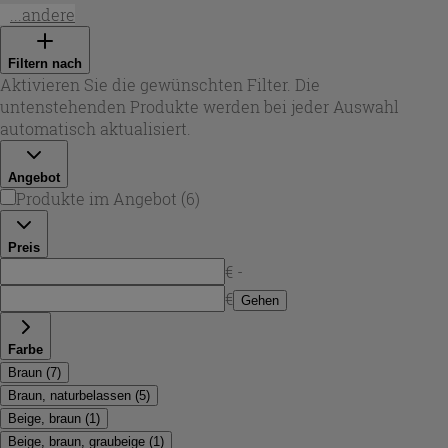
robuste SPC-Varianten (Rigid Core) mit integrierter
...andere
Trittschalldämmung sowie selbstklebende Lösungen für
schnelle Renovierungen. Die Optiken reichen von
Filtern nach
natürlicher Eiche über karamellige Honigtöne bis zu
Aktivieren Sie die gewünschten Filter. Die
rustikalen, goldbraunen Nuancen – ideal, wenn ein
untenstehenden Produkte werden bei jeder Auswahl
brauner vinylboden
zeitlos wirken und zugleich
automatisch aktualisiert.
pflegeleicht bleiben soll. Bei Iperceramica stehen
unterschiedliche Formate zur Verfügung: von großzügigen
Angebot
Dielen für offene Wohnbereiche bis zu Fliesenformaten in
Produkte im Angebot
(
6
)
graubraunen Zementoptiken.
Preis
€ -
€
Gehen
Farbe
Braun
(
7
)
Braun, naturbelassen
(
5
)
Beige, braun
(
1
)
Beige, braun, graubeige
(
1
)