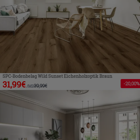
SPC-Bodenbelag Wild Sunset Eichenholzoptik Braun
31,99
€
-
20
,00%
39,99
€
/
M2