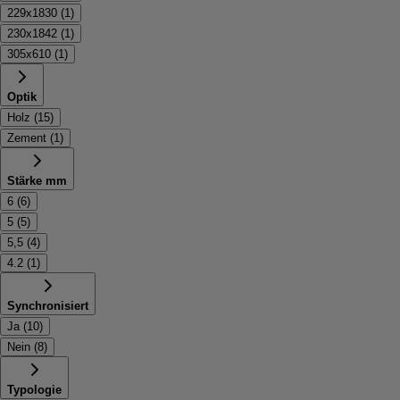
229x1830
(
1
)
230x1842
(
1
)
305x610
(
1
)
Optik
Holz
(
15
)
Zement
(
1
)
Stärke mm
6
(
6
)
5
(
5
)
5,5
(
4
)
4.2
(
1
)
Synchronisiert
Ja
(
10
)
Nein
(
8
)
Typologie