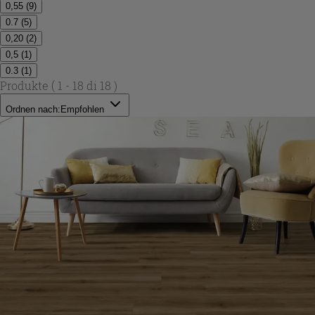
0,55
(
9
)
0.7
(
5
)
0,20
(
2
)
0,5
(
1
)
0.3
(
1
)
Produkte
( 1 - 18 di 18 )
Ordnen nach:
Empfohlen