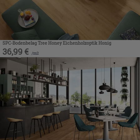
SPC-Bodenbelag Tree Honey Eichenholzoptik Honig
36,99
€
/
m2