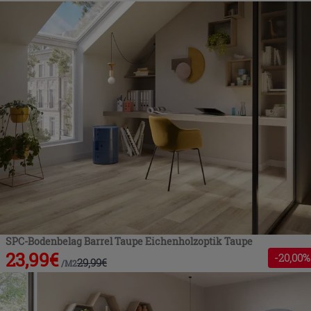
SPC-Bodenbelag Barrel Taupe Eichenholzoptik Taupe
23,99
€
-
20
,00%
29,99
€
/
M2