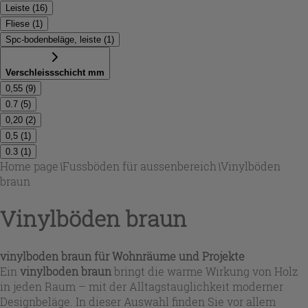
Leiste
(
16
)
Fliese
(
1
)
Spc-bodenbeläge, leiste
(
1
)
Verschleissschicht mm
0,55
(
9
)
0.7
(
5
)
0,20
(
2
)
0,5
(
1
)
0.3
(
1
)
Home page
\
Fussböden für aussenbereich
\
Vinylböden
braun
Vinylböden braun
vinylboden braun
für Wohnräume und Projekte
Ein
vinylboden braun
bringt die warme Wirkung von Holz
in jeden Raum – mit der Alltagstauglichkeit moderner
Designbeläge. In dieser Auswahl finden Sie vor allem