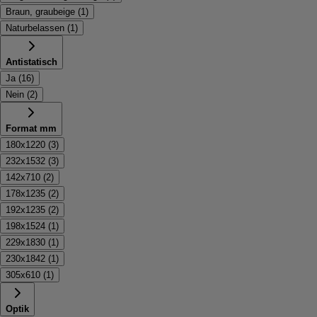
Braun, graubeige
(
1
)
Naturbelassen
(
1
)
Antistatisch
Ja
(
16
)
Nein
(
2
)
Format mm
180x1220
(
3
)
232x1532
(
3
)
142x710
(
2
)
178x1235
(
2
)
192x1235
(
2
)
198x1524
(
1
)
229x1830
(
1
)
230x1842
(
1
)
305x610
(
1
)
Optik