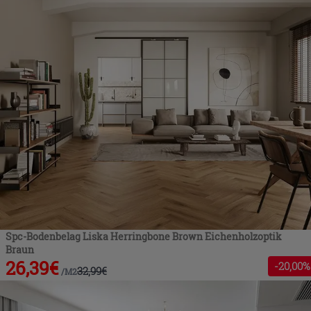
Spc-Bodenbelag Liska Herringbone Brown Eichenholzoptik
Braun
26,39
€
-
20
,00%
32,99
€
/
M2