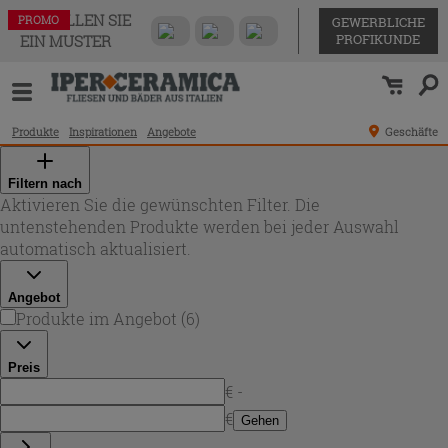
BESTELLEN SIE
PROMO
PROMO
PROMO
PROMO
PROMO
PROMO
GEWERBLICHE
PROFIKUNDE
EIN MUSTER
Produkte
Inspirationen
Angebote
Geschäfte
Filtern nach
Aktivieren Sie die gewünschten Filter. Die
untenstehenden Produkte werden bei jeder Auswahl
automatisch aktualisiert.
Angebot
Produkte im Angebot
(
6
)
Preis
€ -
€
Gehen