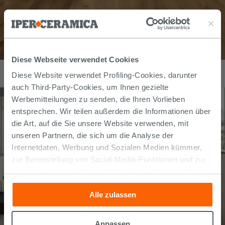
Diese Webseite verwendet Cookies
SPC-Bodenbelag Nordik Sunset mit Eichenholzoptik Braun
34,99
€
Diese Website verwendet Profiling-Cookies, darunter
/
m2
auch Third-Party-Cookies, um Ihnen gezielte
Werbemitteilungen zu senden, die Ihren Vorlieben
entsprechen. Wir teilen außerdem die Informationen über
die Art, auf die Sie unsere Website verwenden, mit
unseren Partnern, die sich um die Analyse der
Internetdaten, Werbung und Sozialen Medien kümmer,
zur Bereitstellung von Social-Media-Funktionen und zur
Analyse unseres Datenverkehrs. Diese könnten sie mit
anderen Informationen, die Sie ihnen geliefert haben oder
Alle zulassen
die sie aufgrund Ihrer Verwendung ihrer Dienste
gesammelt haben, kombinieren. Falls Sie mehr wissen
möchten oder Ihre Zustimmung zu allen oder einigen
Anpassen