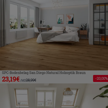
SPC-Bodenbelag San Diego Natural Holzoptik Braun
23,19
€
-
20
,00%
28,99
€
/
M2