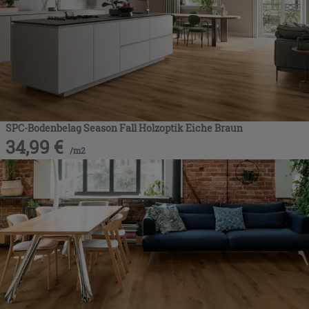
SPC-Bodenbelag Season Fall Holzoptik Eiche Braun
34,99
€
/
m2