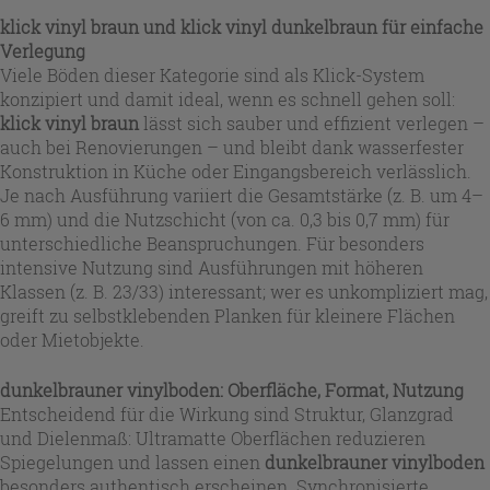
klick vinyl braun
und
klick vinyl dunkelbraun
für einfache
Verlegung
Viele Böden dieser Kategorie sind als Klick-System
konzipiert und damit ideal, wenn es schnell gehen soll:
klick vinyl braun
lässt sich sauber und effizient verlegen –
auch bei Renovierungen – und bleibt dank wasserfester
Konstruktion in Küche oder Eingangsbereich verlässlich.
Je nach Ausführung variiert die Gesamtstärke (z. B. um 4–
6 mm) und die Nutzschicht (von ca. 0,3 bis 0,7 mm) für
unterschiedliche Beanspruchungen. Für besonders
intensive Nutzung sind Ausführungen mit höheren
Klassen (z. B. 23/33) interessant; wer es unkompliziert mag,
greift zu selbstklebenden Planken für kleinere Flächen
oder Mietobjekte.
dunkelbrauner vinylboden
: Oberfläche, Format, Nutzung
Entscheidend für die Wirkung sind Struktur, Glanzgrad
und Dielenmaß: Ultramatte Oberflächen reduzieren
Spiegelungen und lassen einen
dunkelbrauner vinylboden
besonders authentisch erscheinen. Synchronisierte