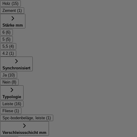
Holz
(
15
)
Zement
(
1
)
Stärke mm
6
(
6
)
5
(
5
)
5,5
(
4
)
4.2
(
1
)
Synchronisiert
Ja
(
10
)
Nein
(
8
)
Typologie
Leiste
(
16
)
Fliese
(
1
)
Spc-bodenbeläge, leiste
(
1
)
Verschleissschicht mm