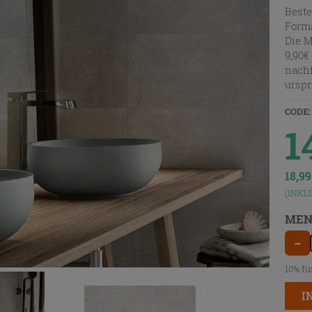
Beste
Forma
Die M
9,90€
nachf
urspr
CODE:
1
18,9
(INKL
MEN
−
10% fü
I