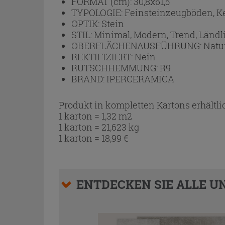
FORMAT (cm):
30,8x61,5
TYPOLOGIE:
Feinsteinzeugböden, 
OPTIK:
Stein
STIL:
Minimal, Modern, Trend, Ländl
OBERFLÄCHENAUSFÜHRUNG:
Natu
REKTIFIZIERT:
Nein
RUTSCHHEMMUNG:
R9
BRAND:
IPERCERAMICA
Produkt in kompletten Kartons erhältli
1 karton = 1,32 m2
1 karton = 21,623 kg
1 karton =
18,99
€
ENTDECKEN SIE ALLE UN