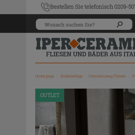
Bestellen Sie
telefonisch 0209-5
Home page
\
Bodenbeläge
\
Feinsteinzeug Fliesen
\
F
OUTLET