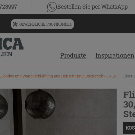
0723997
Bestellen Sie
per WhatsApp
GEWERBLICHE PROFIKUNDEN
Menü
für
vorgeschlagenen
Siteinhalt
Produkte
Inspirationen
und
Suchprotokoll
ußboden und Wandverkleidung aus Feinsteinzeug Steinoptik - EVER
\
Fliese 
Fl
30
St
KOS