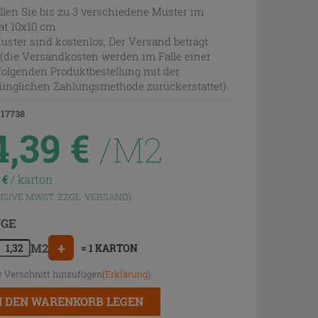
llen Sie bis zu 3 verschiedene Muster im
t 10x10 cm.
uster sind kostenlos, Der Versand beträgt
 (die Versandkosten werden im Falle einer
olgenden Produktbestellung mit der
ünglichen Zahlungsmethode zurückerstattet).
 17738
4,39
€
/M2
9
€
/ karton
USIVE MWST. ZZGL.
VERSAND
)
GE
+
M2
= 1 KARTON
r Verschnitt hinzufügen(
Erklärung
)
N DEN WARENKORB LEGEN