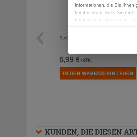
Informationen, die Sie ihnen
kombinieren. Falls Sie mehr
klicken
oder „Anpassen“. Die
werden. Wenn Sie auf die Sch
Cookies fortsetzen.
Sockelleiste Ever Ice Pearl 6,5X61,5
5,99 €
/STK.
IN DEN WARENKORB LEGEN
KUNDEN, DIE DIESEN AR