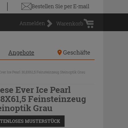
Warenkorb
Bestellen Sie
per E-mail
Anmelden
Warenkorb
Angebote
Geschäfte
Ever Ice Pearl 30,8X61,5 Feinsteinzeug Steinoptik Grau
iese Ever Ice Pearl
,8X61,5 Feinsteinzeug
einoptik Grau
TENLOSES MUSTERSTÜCK