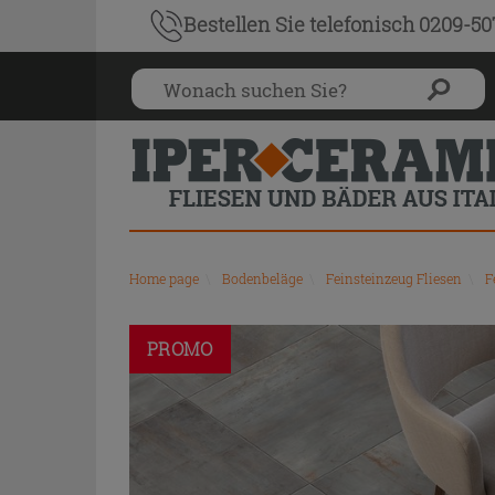
Bestellen Sie
telefonisch 0209-5
Home page
\
Bodenbeläge
\
Feinsteinzeug Fliesen
\
F
PROMO