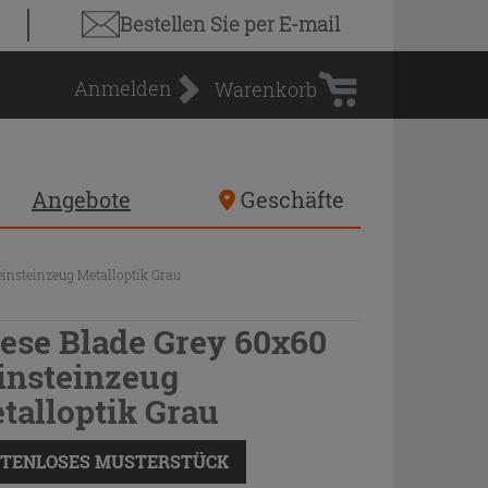
Warenkorb
Bestellen Sie
per E-mail
Anmelden
Warenkorb
Angebote
Geschäfte
einsteinzeug Metalloptik Grau
iese Blade Grey 60x60
insteinzeug
talloptik Grau
TENLOSES MUSTERSTÜCK