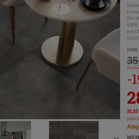
Beste
Forma
Die M
9,90€
nachf
urspr
CODE:
35
(Regulär
-
2
31,1
(INKL
Ange
MEN