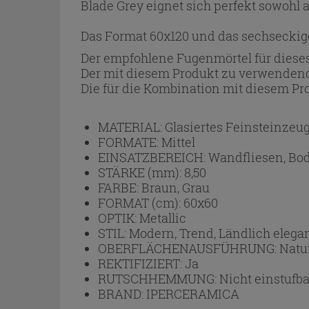
Blade Grey eignet sich perfekt sowohl 
Das Format 60x120 und das sechseckige
Der empfohlene Fugenmörtel für dieses
Der mit diesem Produkt zu verwendend
Die für die Kombination mit diesem Pro
MATERIAL:
Glasiertes Feinsteinzeu
FORMATE:
Mittel
EINSATZBEREICH:
Wandfliesen, Bo
STÄRKE (mm):
8,50
FARBE:
Braun, Grau
FORMAT (cm):
60x60
OPTIK:
Metallic
STIL:
Modern, Trend, Ländlich elega
OBERFLÄCHENAUSFÜHRUNG:
Natu
REKTIFIZIERT:
Ja
RUTSCHHEMMUNG:
Nicht einstufba
BRAND:
IPERCERAMICA