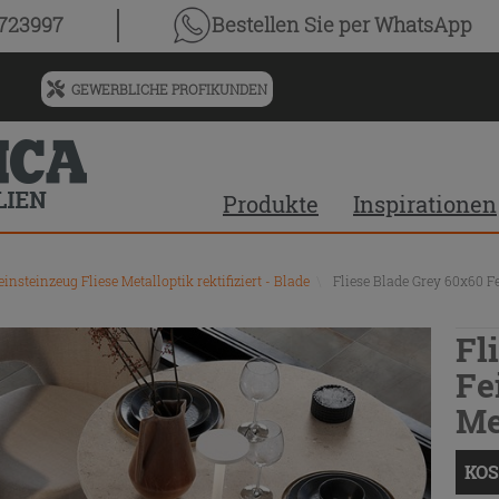
0723997
Bestellen Sie
per WhatsApp
GEWERBLICHE PROFIKUNDEN
Menü
für
vorgeschlagenen
Siteinhalt
Produkte
Inspirationen
und
Suchprotokoll
einsteinzeug Fliese Metalloptik rektifiziert - Blade
\
Fliese Blade Grey 60x60 F
Fl
Fe
Me
KOS