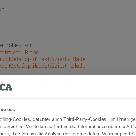
ch.
r Kollektion
ifiziert - Blade
g Metalloptik rektifiziert - Blade
 Metalloptik rektifiziert - Blade
SERE PRODUKTE, DIE HIER ABGEBILD
Cookies
iling-Cookies, darunter auch Third-Party-Cookies, um Ihnen ge
entsprechen. Wir teilen außerdem die Informationen über die Art,
nern, die sich um die Analyse der Internetdaten, Werbung und 