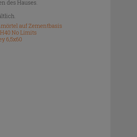
men des Hauses.
tlich.
enmörtel auf Zementbasis
 H40 No Limits
ey 6,5x60