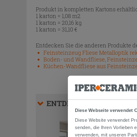
Produkt in kompletten Kartons erhältli
1 karton = 1,08 m2
1 karton = 20,16 kg
1 karton =
31,10
€
Entdecken Sie die anderen Produkte de
Feinsteinzeug Fliese Metalloptik rekt
Boden- und Wandfliese, Feinsteinzeu
Küchen-Wandfliese aus Feinsteinzeug
ENTDECKEN SIE ALLE UN
Diese Webseite verwendet 
Diese Website verwendet Prof
senden, die Ihren Vorlieben 
verwenden, mit unseren Part