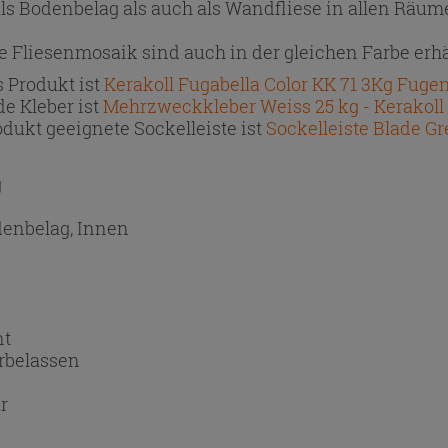
als Bodenbelag als auch als Wandfliese in allen Räu
 Fliesenmosaik sind auch in der gleichen Farbe erhäl
 Produkt ist
Kerakoll Fugabella Color KK 71 3Kg Fug
e Kleber ist
Mehrzweckkleber Weiss 25 kg - Kerakoll
dukt geeignete Sockelleiste ist
Sockelleiste Blade Gr
g
denbelag, Innen
nt
rbelassen
r