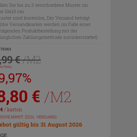
llen Sie bis zu 3 verschiedene Muster im
t 10x10 cm.
uster sind kostenlos, Der Versand beträgt
 (die Versandkosten werden im Falle einer
olgenden Produktbestellung mit der
ünglichen Zahlungsmethode zurückerstattet).
 76363
,99 €
/M2
er Preis)
19,97%
8,80
€
/M2
0
€
/ karton
USIVE MWST. ZZGL.
VERSAND
)
bot gültig bis 31 August 2026
GE