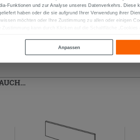
edia-Funktionen und zur Analyse unseres Datenverkehrs. Diese k
 geliefert haben oder die sie aufgrund Ihrer Verwendung ihrer Di
 wissen möchten oder Ihre Zustimmung zu allen oder einigen C
 Zustimmung kann durch Klicken auf die Schaltfläche „Cookies
altfläche "X" klicken, können Sie das Surfen erst nach der Insta
Anpassen
 AUCH…