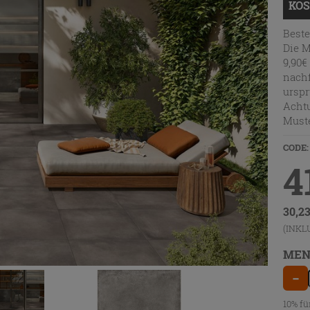
KOS
Beste
Die M
9,90€
nachf
urspr
Achtu
Muste
CODE:
4
30,2
(INKL
MEN
−
10% fü