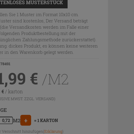
TENLOSES MUSTERSTÜCK
llen Sie 1 Muster im Format 10x10 cm.
uster sind kostenlos, Der Versand beträgt
 (die Versandkosten werden im Falle einer
olgenden Produktbestellung mit der
ünglichen Zahlungsmethode zurückerstattet).
ng: dickes Produkt, es können keine weiteren
r in den Warenkorb gelegt werden.
 78491
1,99
€
/M2
3
€
/ karton
USIVE MWST. ZZGL.
VERSAND
)
GE
+
M2
= 1 KARTON
r Verschnitt hinzufügen(
Erklärung
)