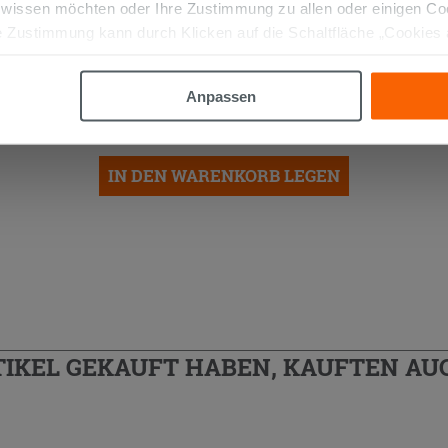
 wissen möchten oder Ihre Zustimmung zu allen oder einigen C
 Zustimmung kann durch Klicken auf die Schaltfläche „Cookies
altfläche "X" klicken, können Sie das Surfen erst nach der Insta
Halterung mit verstellbarer Höhe
NM1 25-40mm
Anpassen
3,49 €
/STK.
IN DEN WARENKORB LEGEN
TIKEL GEKAUFT HABEN, KAUFTEN AUC