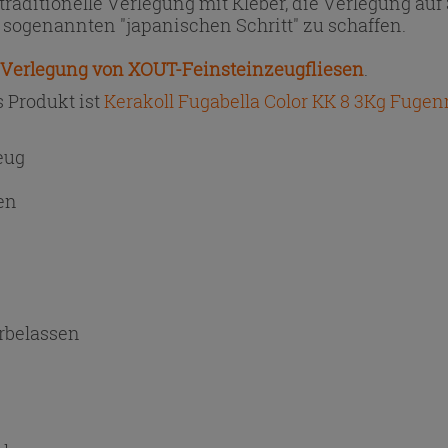
raditionelle Verlegung mit Kleber, die Verlegung auf 
 sogenannten "japanischen Schritt" zu schaffen.
Verlegung von XOUT-Feinsteinzeugfliesen
.
 Produkt ist
Kerakoll Fugabella Color KK 8 3Kg Fuge
eug
en
rbelassen