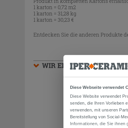
Produkt in kompletten Kartons erhältli
1 karton = 0,72 m2
1 karton = 31,28 kg
1 karton =
30,23
€
Entdecken Sie die anderen Produkte de
WIR EMPFEHLEN IHNEN
Diese Webseite verwendet 
Diese Website verwendet Prof
senden, die Ihren Vorlieben 
verwenden, mit unseren Part
Bereitstellung von Social-M
Informationen, die Sie ihnen