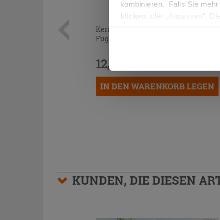
kombinieren. Falls Sie mehr
klicken
oder „Anpassen“. Die
werden. Wenn Sie auf die Sch
Kerakoll Fugabella Color KK 8 3Kg
Fugenmörtel auf Zementbasis
Cookies fortsetzen.
12,99 €
/STK.
IN DEN WARENKORB LEGEN
KUNDEN, DIE DIESEN AR