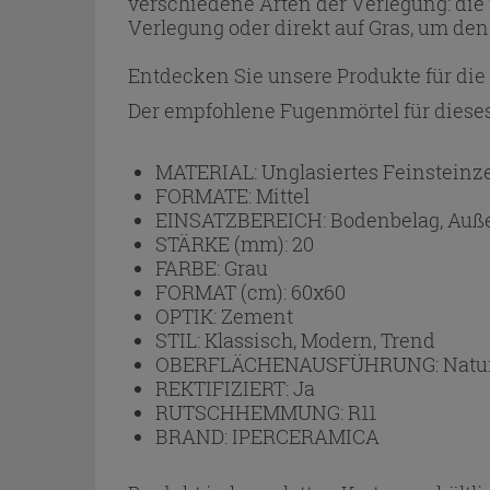
verschiedene Arten der Verlegung: die t
Verlegung oder direkt auf Gras, um den
Entdecken Sie unsere Produkte für die
Der empfohlene Fugenmörtel für dieses
MATERIAL:
Unglasiertes Feinsteinz
FORMATE:
Mittel
EINSATZBEREICH:
Bodenbelag, Auß
STÄRKE (mm):
20
FARBE:
Grau
FORMAT (cm):
60x60
OPTIK:
Zement
STIL:
Klassisch, Modern, Trend
OBERFLÄCHENAUSFÜHRUNG:
Natu
REKTIFIZIERT:
Ja
RUTSCHHEMMUNG:
R11
BRAND:
IPERCERAMICA