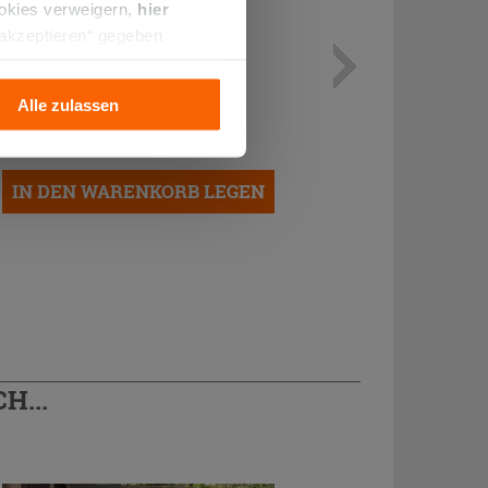
ookies verweigern,
hier
 akzeptieren“ gegeben
llation der technischen
Stütze für Schwimmende Böden
EH15 15 mm
Alle zulassen
0,35 €
/STK.
IN DEN WARENKORB LEGEN
H...