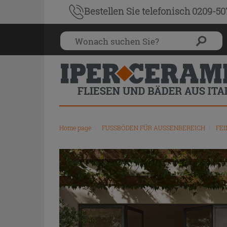
Bestellen Sie
telefonisch 0209-5
Home page
\
FUSSBÖDEN FÜR AUSSENBEREICH
\
FEI