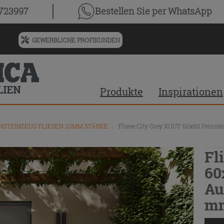
0723997
Bestellen Sie
per WhatsApp
GEWERBLICHE PROFIKUNDEN
Menü
für
vorgeschlagenen
Siteinhalt
Produkte
Inspirationen
und
Suchprotokoll
NSTEINZEUG FLIESEN 20MM STÄRKE
\
Fliese City Grey XOUT 60x60 Feinst
Fl
60
Au
mm