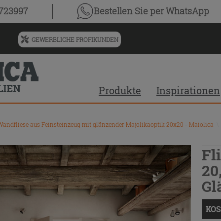
0723997
Bestellen Sie
per WhatsApp
GEWERBLICHE PROFIKUNDEN
Menü
für
vorgeschlagenen
Siteinhalt
Produkte
Inspirationen
und
Suchprotokoll
andfliese aus Feinsteinzeug mit glänzender Majolikaoptik 20x20 - Maiolica
\
Fl
20
Gl
KOS