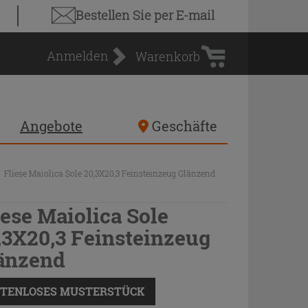
Warenkorb
Bestellen Sie
per E-mail
Anmelden
Warenkorb
Angebote
Geschäfte
Fliese Maiolica Sole 20,3X20,3 Feinsteinzeug Glänzend
iese Maiolica Sole
,3X20,3 Feinsteinzeug
änzend
TENLOSES MUSTERSTÜCK