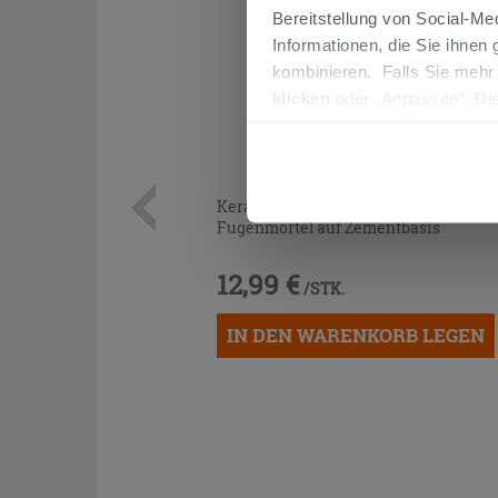
Bereitstellung von Social-M
Informationen, die Sie ihnen
kombinieren. Falls Sie mehr
klicken
oder „Anpassen“. Die
werden. Wenn Sie auf die Sch
Cookies fortsetzen.
Kerakoll Fugabella Color KK 2 3Kg
Fugenmörtel auf Zementbasis
12,99 €
/STK.
IN DEN WARENKORB LEGEN