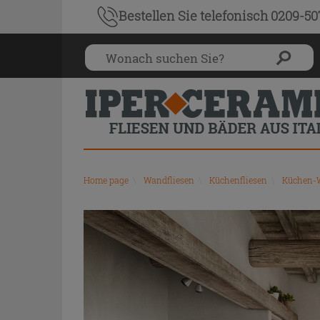
Bestellen Sie
telefonisch 0209-5
Home page
\
Wandfliesen
\
Küchenfliesen
\
Küchen-W