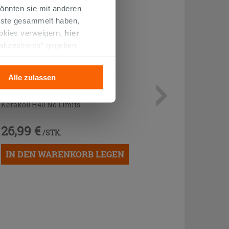
önnten sie mit anderen
enste gesammelt haben,
ookies verweigern,
hier
 akzeptieren“ gegeben
llation der technischen
Alle zulassen
Mehrzweckkleber Grau 25 kg -
Kerakoll H40 No Limits
26,99 €
/STK.
IN DEN WARENKORB LEGEN