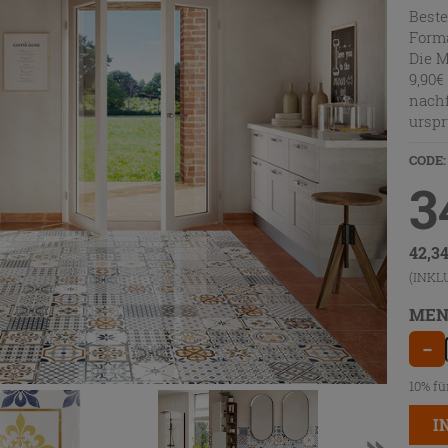
Beste
Forma
Die M
9,90€
nachf
urspr
CODE:
3
42,3
(INKL
MEN
−
10% fü
I