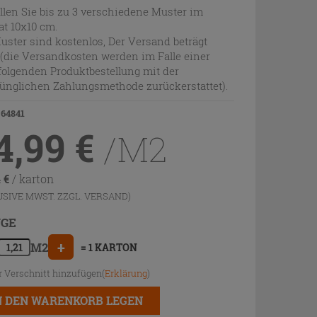
llen Sie bis zu 3 verschiedene Muster im
t 10x10 cm.
uster sind kostenlos, Der Versand beträgt
 (die Versandkosten werden im Falle einer
olgenden Produktbestellung mit der
ünglichen Zahlungsmethode zurückerstattet).
 64841
4,99
€
/M2
4
€
/ karton
USIVE MWST. ZZGL.
VERSAND
)
GE
+
M2
= 1 KARTON
r Verschnitt hinzufügen(
Erklärung
)
N DEN WARENKORB LEGEN