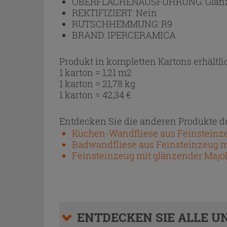
OBERFLÄCHENAUSFÜHRUNG:
Glän
REKTIFIZIERT:
Nein
RUTSCHHEMMUNG:
R9
BRAND:
IPERCERAMICA
Produkt in kompletten Kartons erhältli
1 karton = 1,21 m2
1 karton = 21,78 kg
1 karton =
42,34
€
Entdecken Sie die anderen Produkte de
Küchen-Wandfliese aus Feinsteinzeu
Badwandfliese aus Feinsteinzeug mi
Feinsteinzeug mit glänzender Majol
ENTDECKEN SIE ALLE UN