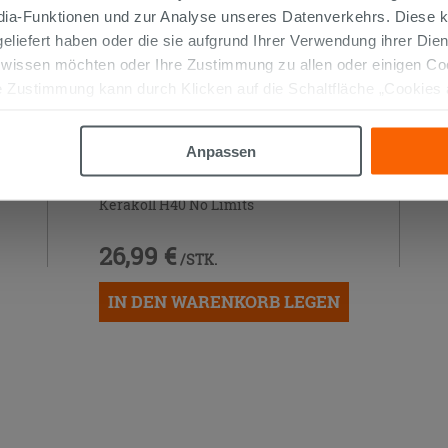
edia-Funktionen und zur Analyse unseres Datenverkehrs. Diese k
 geliefert haben oder die sie aufgrund Ihrer Verwendung ihrer Di
 wissen möchten oder Ihre Zustimmung zu allen oder einigen C
 Zustimmung kann durch Klicken auf die Schaltfläche „Cookies
altfläche "X" klicken, können Sie das Surfen erst nach der Insta
Anpassen
Mehrzweckkleber Weiss 25 kg -
Kerakoll H40 No Limits
26,99 €
/STK.
IN DEN WARENKORB LEGEN