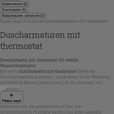
Badarmaturen
(
5
)
Duschsäulen
(
5
)
Badarmaturen, armaturen
(
2
)
Home page
\
Armaturen
\
Duscharmaturen mit thermostat
Duscharmaturen mit
thermostat
Duscharmatur mit thermostat für stabile
Wassertemperatur
Mit einer
duscharmatur mit thermostat
bleibt die
Duschtemperatur konstant – auch wenn in der Wohnung
gleichzeitig Wasser genutzt wird. In der Auswahl von
Iperceramica finden Sie Lösungen für unterschiedliche
...andere
Badkonzepte: von kompakten Armaturen bis zu kompletten
Systemen. Ein
duschthermostat
arbeitet als präziser
Filtern nach
dusche temperaturregler
und hilft, Verbrühungen zu
Aktivieren Sie die gewünschten Filter. Die
vermeiden, während Sie den Wasserfluss komfortabel
untenstehenden Produkte werden bei jeder Auswahl