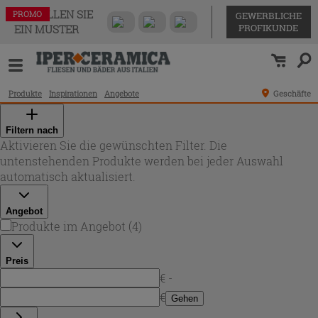
BESTELLEN SIE
PROMO
PROMO
PROMO
PROMO
GEWERBLICHE
PROFIKUNDE
EIN MUSTER
Produkte
Inspirationen
Angebote
Geschäfte
Filtern nach
Aktivieren Sie die gewünschten Filter. Die
untenstehenden Produkte werden bei jeder Auswahl
automatisch aktualisiert.
Angebot
Produkte im Angebot
(
4
)
Preis
€ -
€
Gehen