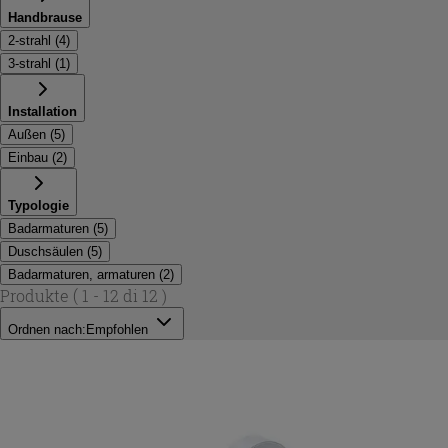
Handbrause
2-strahl
(
4
)
3-strahl
(
1
)
Installation
Außen
(
5
)
Einbau
(
2
)
Typologie
Badarmaturen
(
5
)
Duschsäulen
(
5
)
Badarmaturen, armaturen
(
2
)
Produkte
( 1 - 12 di 12 )
Ordnen nach:
Empfohlen