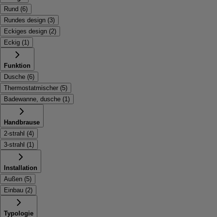
Rund
(
6
)
Rundes design
(
3
)
Eckiges design
(
2
)
Eckig
(
1
)
Funktion
Dusche
(
6
)
Thermostatmischer
(
5
)
Badewanne, dusche
(
1
)
Handbrause
2-strahl
(
4
)
3-strahl
(
1
)
Installation
Außen
(
5
)
Einbau
(
2
)
Typologie