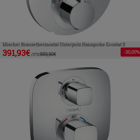
Mischer Brausethermostat Unterputz Hansgrohe Ecostat S
391,93
€
-
30
,00%
559,90
€
/
STK