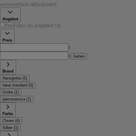
steuern. Wer eine zuverlässige
thermostat duscharmatur
automatisch aktualisiert.
sucht, profitiert zudem von der schnellen Reaktionszeit
und einer klaren Bedienlogik am
duscharmatur
Angebot
thermostat
.
Produkte im Angebot
(
4
)
Preis
€ -
€
Gehen
Brand
Hansgrohe
(
5
)
Ideal standard
(
5
)
Grohe
(
1
)
Iperceramica
(
1
)
Farbe
Chrom
(
4
)
Silber
(
1
)