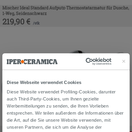
Mischer Ideal Standard Aufputz-Thermostatarmatur für Dusche,
1-Weg, Seidenschwarz
219,90
€
/
stk
Diese Webseite verwendet Cookies
Diese Website verwendet Profiling-Cookies, darunter
auch Third-Party-Cookies, um Ihnen gezielte
Werbemitteilungen zu senden, die Ihren Vorlieben
entsprechen. Wir teilen außerdem die Informationen über
die Art, auf die Sie unsere Website verwenden, mit
unseren Partnern, die sich um die Analyse der
Mischer Brausethermostat Aufputz Grohe Grt 800