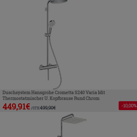
Duschsystem Hansgrohe Crometta S240 Varia Mit
Thermostatmischer U. Kopfbrause Rund Chrom
449,91
€
-
10
,00%
499,90
€
/
STK