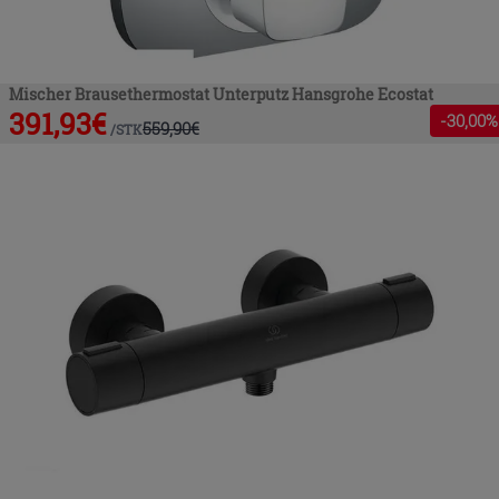
Mischer Brausethermostat Unterputz Hansgrohe Ecostat
391,93
€
-
30
,00%
559,90
€
/
STK