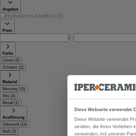
Angebot
Produkte im Angebot
(
10
)
Preis
€ -
Farbe
Chrom
(
5
)
Schwarz
(
2
)
Material
Messing
(
10
)
Abs
(
4
)
Metall
(
1
)
Diese Webseite verwendet 
Ausführung
Diese Website verwendet Prof
Glänzend
(
14
)
senden, die Ihren Vorlieben 
Matt
(
3
)
verwenden, mit unseren Part