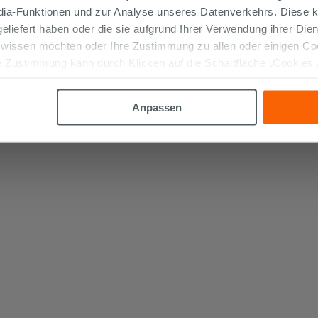
edia-Funktionen und zur Analyse unseres Datenverkehrs. Diese k
 geliefert haben oder die sie aufgrund Ihrer Verwendung ihrer Di
 wissen möchten oder Ihre Zustimmung zu allen oder einigen C
 Zustimmung kann durch Klicken auf die Schaltfläche „Cookies
altfläche "X" klicken, können Sie das Surfen erst nach der Insta
Anpassen