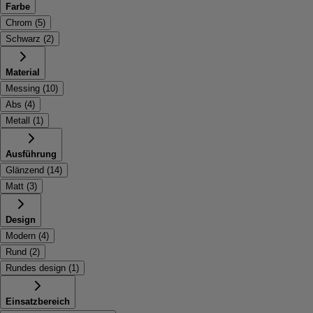
Farbe
Chrom
(
5
)
Schwarz
(
2
)
Material
Messing
(
10
)
Abs
(
4
)
Metall
(
1
)
Ausführung
Glänzend
(
14
)
Matt
(
3
)
Design
Modern
(
4
)
Rund
(
2
)
Rundes design
(
1
)
Einsatzbereich