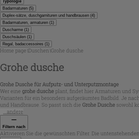
Typologie
Badarmaturen
(
5
)
Duplex-sätze, duschgarnituren und handbrausen
(
4
)
Badarmaturen, armaturen
(
1
)
Duscharme
(
1
)
Duschsäulen
(
1
)
Regal, badaccessoires
(
1
)
Home page
\
Duschen
\
Grohe dusche
Grohe dusche
Grohe Dusche für Aufputz- und Unterputzmontage
Wer eine
grohe dusche
plant, findet hier Armaturen und S
Varianten für ein besonders aufgeräumtes Badbild. Je nac
und Handbrause. So passt sich die
Grohe Dusche
sowohl ko
...andere
Filtern nach
Aktivieren Sie die gewünschten Filter. Die untenstehenden