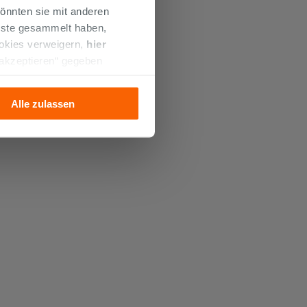
önnten sie mit anderen
enste gesammelt haben,
ookies verweigern,
hier
 akzeptieren“ gegeben
llation der technischen
Alle zulassen