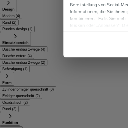
Bereitstellung von Social-M
Design
Informationen, die Sie ihnen
Modern
(
4
)
kombinieren. Falls Sie mehr
Rund
(
2
)
klicken
oder „Anpassen“. Die
Rundes design
(
1
)
werden. Wenn Sie auf die Sch
Cookies fortsetzen.
Einsatzbereich
Dusche einbau 1-wege
(
4
)
Dusche extern
(
4
)
Dusche einbau 2-wege
(
2
)
Befestigung
(
1
)
Form
Zylinderförmiger querschnitt
(
8
)
Eckiger querschnitt
(
2
)
Quadratisch
(
2
)
Rund
(
2
)
Funktion