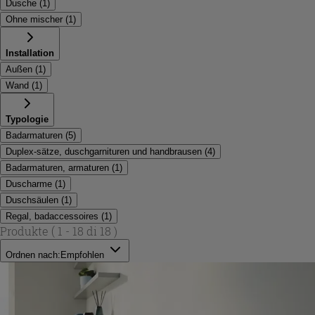
Dusche
(
1
)
Ohne mischer
(
1
)
Installation
Außen
(
1
)
Wand
(
1
)
Typologie
Badarmaturen
(
5
)
Duplex-sätze, duschgarnituren und handbrausen
(
4
)
Badarmaturen, armaturen
(
1
)
Duscharme
(
1
)
Duschsäulen
(
1
)
Regal, badaccessoires
(
1
)
Produkte
( 1 - 18 di 18 )
Ordnen nach:
Empfohlen