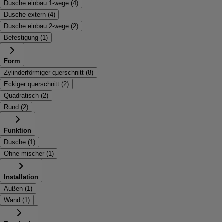
Dusche einbau 1-wege
(
4
)
Dusche extern
(
4
)
Dusche einbau 2-wege
(
2
)
Befestigung
(
1
)
Form
Zylinderförmiger querschnitt
(
8
)
Eckiger querschnitt
(
2
)
Quadratisch
(
2
)
Rund
(
2
)
Funktion
Dusche
(
1
)
Ohne mischer
(
1
)
Installation
Außen
(
1
)
Wand
(
1
)