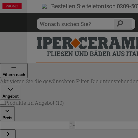
Bestellen Sie
telefonisch 0209-5
PROMO
PROMO
PROMO
PROMO
PROMO
PROMO
PROMO
PROMO
PROMO
PROMO
Filtern nach
Aktivieren Sie die gewünschten Filter. Die untenstehenden
Angebot
Produkte im Angebot
(
10
)
Preis
€ -