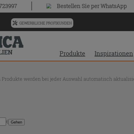
0723997
Bestellen Sie
per WhatsApp
GEWERBLICHE PROFIKUNDEN
Menü
für
vorgeschlagenen
Siteinhalt
Produkte
Inspirationen
und
Suchprotokoll
 Produkte werden bei jeder Auswahl automatisch aktualisie
€
Gehen