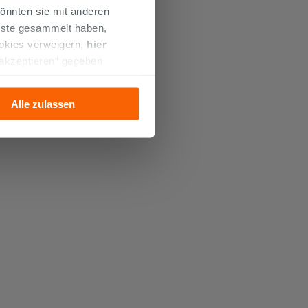
önnten sie mit anderen
enste gesammelt haben,
ookies verweigern,
hier
 akzeptieren“ gegeben
llation der technischen
Alle zulassen