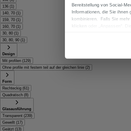
Bereitstellung von Social-M
136
(
1
)
Informationen, die Sie ihnen
140, 70
(
1
)
kombinieren. Falls Sie mehr
159, 70
(
1
)
klicken
oder „Anpassen“. Die
160, 70
(
1
)
werden. Wenn Sie auf die Sch
30, 80
(
1
)
Cookies fortsetzen.
30, 80, 90
(
1
)
Design
Mit profilen
(
129
)
Ohne profile mit festem teil auf der gleichen linie
(
2
)
Form
Rechteckig
(
61
)
Quadratisch
(
8
)
Glasausführung
Transparent
(
239
)
Gewellt
(
17
)
Geätzt
(
13
)