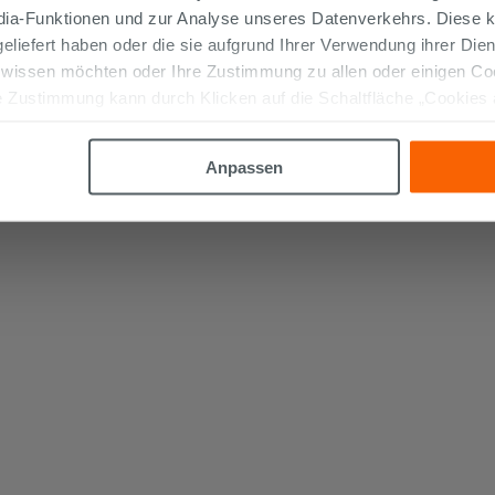
edia-Funktionen und zur Analyse unseres Datenverkehrs. Diese k
 geliefert haben oder die sie aufgrund Ihrer Verwendung ihrer Di
 wissen möchten oder Ihre Zustimmung zu allen oder einigen C
 Zustimmung kann durch Klicken auf die Schaltfläche „Cookies
altfläche "X" klicken, können Sie das Surfen erst nach der Insta
Anpassen