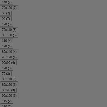
140
(
7
)
70x120
(
7
)
80
(
7
)
90
(
7
)
120
(
5
)
70x110
(
5
)
80x100
(
5
)
110
(
4
)
170
(
4
)
80x140
(
4
)
90x120
(
4
)
90x90
(
4
)
190
(
3
)
70
(
3
)
80x110
(
3
)
80x120
(
3
)
80x90
(
3
)
90x100
(
3
)
115
(
2
)
160
(
2
)