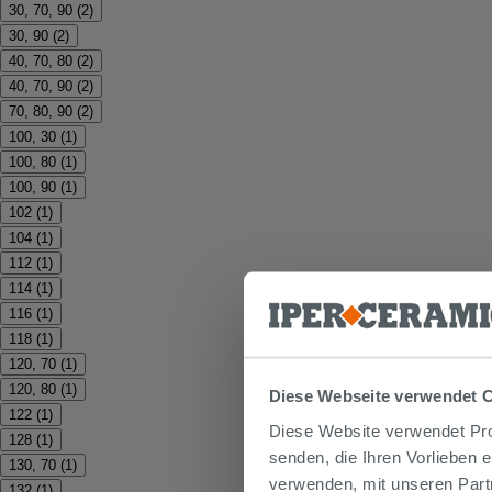
30, 70, 90
(
2
)
30, 90
(
2
)
40, 70, 80
(
2
)
40, 70, 90
(
2
)
70, 80, 90
(
2
)
100, 30
(
1
)
100, 80
(
1
)
100, 90
(
1
)
102
(
1
)
104
(
1
)
112
(
1
)
114
(
1
)
116
(
1
)
118
(
1
)
120, 70
(
1
)
120, 80
(
1
)
Diese Webseite verwendet 
122
(
1
)
Diese Website verwendet Prof
128
(
1
)
senden, die Ihren Vorlieben 
130, 70
(
1
)
verwenden, mit unseren Part
132
(
1
)