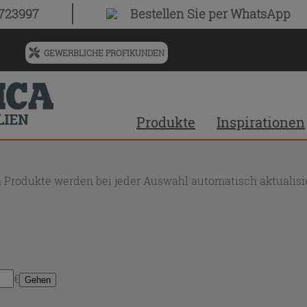
0723997
Bestellen Sie
per WhatsApp
GEWERBLICHE PROFIKUNDEN
Menü
für
vorgeschlagenen
Siteinhalt
Produkte
Inspirationen
und
Suchprotokoll
 Produkte werden bei jeder Auswahl automatisch aktualisie
€
Gehen