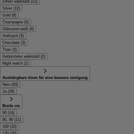
Effekt edelstahl
(
12
)
Silver
(
12
)
Gold
(
8
)
Champagne
(
5
)
Glänzend weiß
(
4
)
Anthrazit
(
3
)
Chocolate
(
3
)
Titan
(
3
)
Gebürsteter edelstahl
(
2
)
Night watch
(
1
)
Aushängbare türen für eine bessere reinigung
Nein
(
93
)
Ja
(
38
)
Breite cm
90
(
14
)
80, 90
(
11
)
100
(
10
)
120
(
10
)