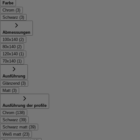
Farbe
Chrom
(
3
)
Schwarz
(
3
)
Abmessungen
100x140
(
2
)
80x140
(
2
)
120x140
(
1
)
70x140
(
1
)
Ausführung
Glänzend
(
3
)
Matt
(
3
)
Ausführung der profile
Chrom
(
138
)
Schwarz
(
39
)
Schwarz matt
(
39
)
Weiß matt
(
23
)