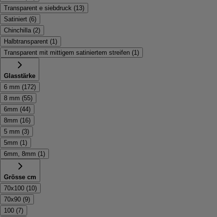
Transparent e siebdruck
(
13
)
Satiniert
(
6
)
Chinchilla
(
2
)
Halbtransparent
(
1
)
Transparent mit mittigem satiniertem streifen
(
1
)
Glasstärke
6 mm
(
172
)
8 mm
(
55
)
6mm
(
44
)
8mm
(
16
)
5 mm
(
3
)
5mm
(
1
)
6mm, 8mm
(
1
)
Grösse cm
70x100
(
10
)
70x90
(
9
)
100
(
7
)