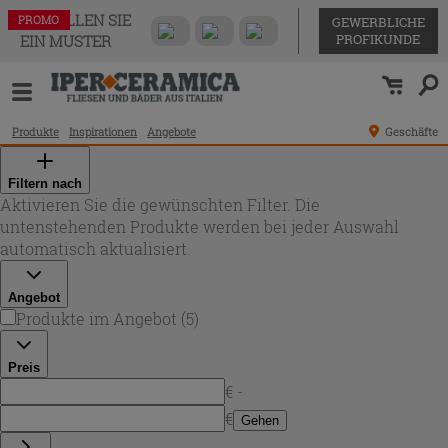
BESTELLEN SIE
PROMO
PROMO
PROMO
PROMO
PROMO
GEWERBLICHE
PROFIKUNDE
EIN MUSTER
Produkte
Inspirationen
Angebote
Geschäfte
Filtern nach
Aktivieren Sie die gewünschten Filter. Die
untenstehenden Produkte werden bei jeder Auswahl
automatisch aktualisiert.
Angebot
Produkte im Angebot
(
5
)
Preis
€ -
€
Gehen