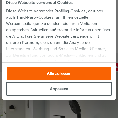
Diese Webseite verwendet Cookies
Diese Website verwendet Profiling-Cookies, darunter
auch Third-Party-Cookies, um Ihnen gezielte
Werbemitteilungen zu senden, die Ihren Vorlieben
entsprechen. Wir teilen außerdem die Informationen über
die Art, auf die Sie unsere Website verwenden, mit
unseren Partnern, die sich um die Analyse der
Internetdaten, Werbung und Sozialen Medien kümmer,
zur Bereitstellung von Social-Media-Funktionen und zur
Mischer Duschgarnitur Grohe Vitalio Start 110 mit 2-Strahl-
Handbrause Chrom
Analyse unseres Datenverkehrs. Diese könnten sie mit
68,72
€
-
20
,00%
anderen Informationen, die Sie ihnen geliefert haben oder
85,90
€
/
STK
Alle zulassen
die sie aufgrund Ihrer Verwendung ihrer Dienste
gesammelt haben, kombinieren. Falls Sie mehr wissen
möchten oder Ihre Zustimmung zu allen oder einigen
Anpassen
Cookies verweigern,
hier klicken
oder „Anpassen“. Die
Zustimmung kann durch Klicken auf die Schaltfläche
„Cookies akzeptieren“ gegeben werden. Wenn Sie auf
die Schaltfläche "X" klicken, können Sie das Surfen erst