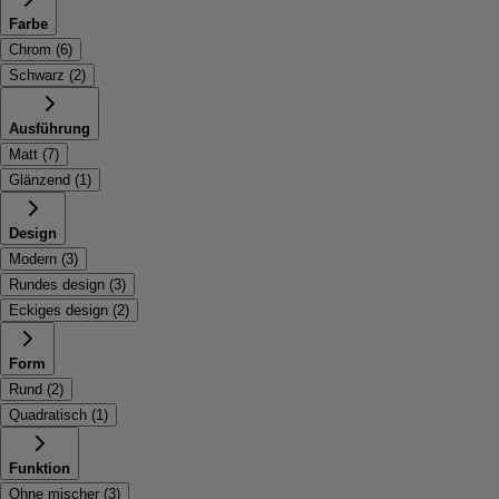
Farbe
Chrom
(
6
)
Schwarz
(
2
)
Ausführung
Matt
(
7
)
Glänzend
(
1
)
Design
Modern
(
3
)
Rundes design
(
3
)
Eckiges design
(
2
)
Form
Rund
(
2
)
Quadratisch
(
1
)
Funktion
Ohne mischer
(
3
)