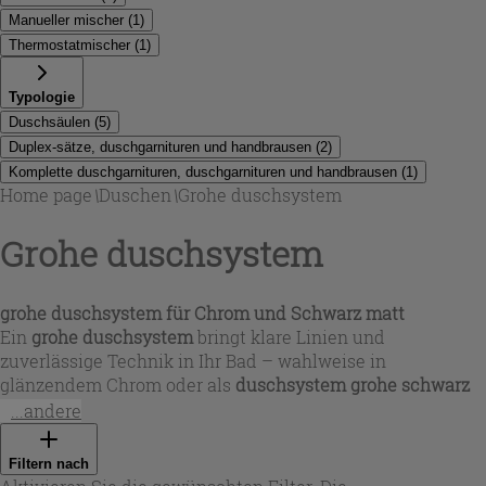
Manueller mischer
(
1
)
Thermostatmischer
(
1
)
Typologie
Duschsäulen
(
5
)
Duplex-sätze, duschgarnituren und handbrausen
(
2
)
Komplette duschgarnituren, duschgarnituren und handbrausen
(
1
)
Home page
\
Duschen
\
Grohe duschsystem
Grohe duschsystem
grohe duschsystem für Chrom und Schwarz matt
Ein
grohe duschsystem
bringt klare Linien und
zuverlässige Technik in Ihr Bad – wahlweise in
glänzendem Chrom oder als
duschsystem grohe schwarz
in modernem Matt-Finish. Je nach Modell erhalten Sie
...andere
eine komplette
duschsäule grohe
bzw.
grohe duschsäule
mit großzügiger Kopfbrause (z. B. 250 mm) und passender
Filtern nach
Handbrause (110 mm). Die Oberflächen sind auf