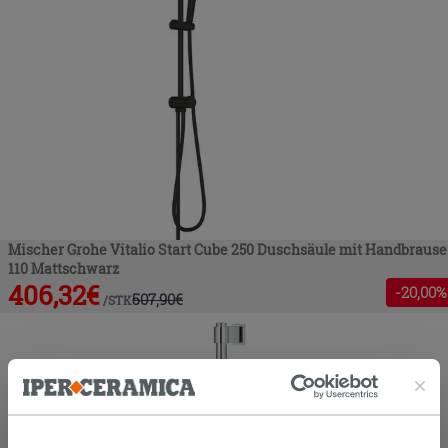
Mischer Grohe Vitalio Start Cube 250 Duschsäule mit Handbrause
110 Mattschwarz
406,32
€
-
20
,00%
507,90
€
/
STK