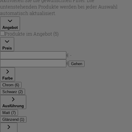
Aktivieren Sie die gewünschten Filter. Die
Alltagstauglichkeit ausgelegt und lassen sich durch
untenstehenden Produkte werden bei jeder Auswahl
Antikalk-Funktionen leichter reinigen – ideal, wenn Sie
automatisch aktualisiert.
ein langlebiges Setup mit zeitgemäßem Look suchen.
Angebot
Produkte im Angebot
(
5
)
Preis
€ -
€
Gehen
Farbe
Chrom
(
6
)
Schwarz
(
2
)
Ausführung
Matt
(
7
)
Glänzend
(
1
)