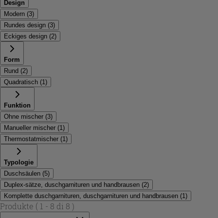
Design
Modern
(
3
)
Rundes design
(
3
)
Eckiges design
(
2
)
Form
Rund
(
2
)
Quadratisch
(
1
)
Funktion
Ohne mischer
(
3
)
Manueller mischer
(
1
)
Thermostatmischer
(
1
)
Typologie
Duschsäulen
(
5
)
Duplex-sätze, duschgarnituren und handbrausen
(
2
)
Komplette duschgarnituren, duschgarnituren und handbrausen
(
1
)
Produkte
( 1 - 8 di 8 )