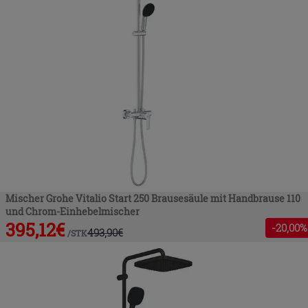
Mischer Grohe Vitalio Start 250 Brausesäule mit Handbrause 110
und Chrom-Einhebelmischer
395,12
€
-
20
,00%
493,90
€
/
STK