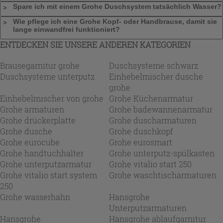
Spare ich mit einem Grohe Duschsystem tatsächlich Wasser?
Wie pflege ich eine Grohe Kopf- oder Handbrause, damit sie
lange einwandfrei funktioniert?
ENTDECKEN SIE UNSERE ANDEREN KATEGORIEN
Brausegarnitur grohe
Duschsysteme schwarz
Duschsysteme unterputz
Einhebelmischer dusche
grohe
Einhebelmischer von grohe
Grohe Küchenarmatur
Grohe armaturen
Grohe badewannenarmatur
Grohe drückerplatte
Grohe duscharmaturen
Grohe dusche
Grohe duschkopf
Grohe eurocube
Grohe eurosmart
Grohe handtuchhalter
Grohe unterputz-spülkasten
Grohe unterputzarmatur
Grohe vitalio start 250
Grohe vitalio start system
Grohe waschtischarmaturen
250
Grohe wasserhahn
Hansgrohe
Unterputzarmaturen
Hansgrohe
Hansgrohe ablaufgarnitur