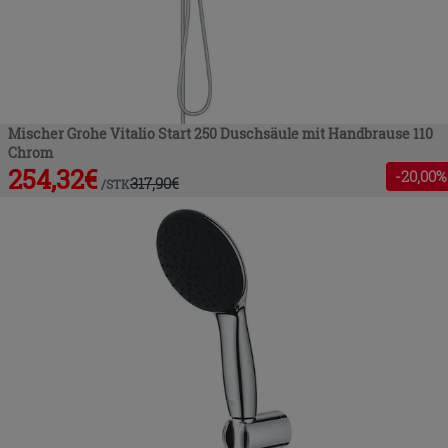
Mischer Grohe Vitalio Start 250 Duschsäule mit Handbrause 110
Chrom
254,32
€
-
20
,00%
317,90
€
/
STK