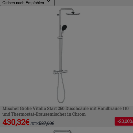
Ordnen nach:
Empfohlen
Mischer Grohe Vitalio Start 250 Duschsäule mit Handbrause 110
und Thermostat-Brausemischer in Chrom
430,32
€
-
20
,00%
537,90
€
/
STK