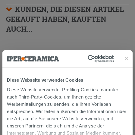
KUNDEN, DIE DIESEN ARTIKEL
GEKAUFT HABEN, KAUFTEN
AUCH...
Diese Webseite verwendet Cookies
Diese Website verwendet Profiling-Cookies, darunter
auch Third-Party-Cookies, um Ihnen gezielte
Werbemitteilungen zu senden, die Ihren Vorlieben
entsprechen. Wir teilen außerdem die Informationen über
ABLAUFGARNITUR MADRID Ø 90
mm FLANSCH EDELSTAHL
die Art, auf die Sie unsere Website verwenden, mit
unseren Partnern, die sich um die Analyse der
31,90 €
Internetdaten, Werbung und Sozialen Medien kümmer,
/STK.