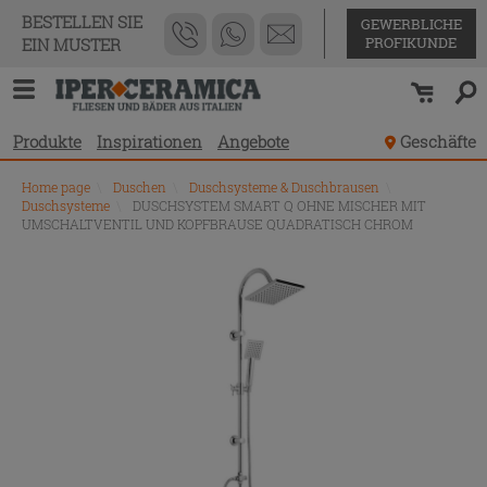
BESTELLEN SIE
GEWERBLICHE
PROFIKUNDE
EIN MUSTER
Produkte
Inspirationen
Angebote
Geschäfte
Home page
\
Duschen
\
Duschsysteme & Duschbrausen
\
Duschsysteme
\
DUSCHSYSTEM SMART Q OHNE MISCHER MIT
UMSCHALTVENTIL UND KOPFBRAUSE QUADRATISCH CHROM