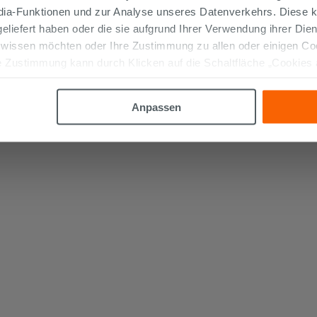
edia-Funktionen und zur Analyse unseres Datenverkehrs. Diese k
 geliefert haben oder die sie aufgrund Ihrer Verwendung ihrer Di
€
Gehen
 wissen möchten oder Ihre Zustimmung zu allen oder einigen C
 Zustimmung kann durch Klicken auf die Schaltfläche „Cookies
altfläche "X" klicken, können Sie das Surfen erst nach der Insta
Anpassen