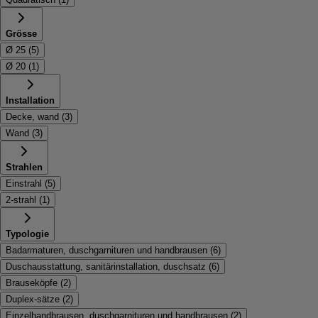
Grösse
Ø 25
(
5
)
Ø 20
(
1
)
Installation
Decke, wand
(
3
)
Wand
(
3
)
Strahlen
Einstrahl
(
5
)
2-strahl
(
1
)
Typologie
Badarmaturen, duschgarnituren und handbrausen
(
6
)
Duschausstattung, sanitärinstallation, duschsatz
(
6
)
Brauseköpfe
(
2
)
Duplex-sätze
(
2
)
Einzelhandbrausen, duschgarnituren und handbrausen
(
2
)