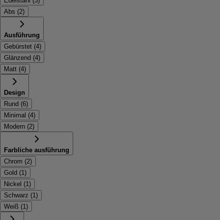
Edelstahl
(
3
)
Abs
(
2
)
Ausführung
Gebürstet
(
4
)
Glänzend
(
4
)
Matt
(
4
)
Design
Rund
(
6
)
Minimal
(
4
)
Modern
(
2
)
Farbliche ausführung
Chrom
(
2
)
Gold
(
1
)
Nickel
(
1
)
Schwarz
(
1
)
Weiß
(
1
)