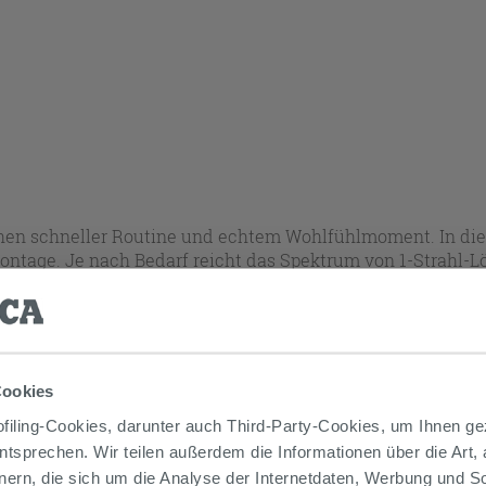
en schneller Routine und echtem Wohlfühlmoment. In die
tage. Je nach Bedarf reicht das Spektrum von 1-Strahl-Lös
sich
duschbrausen
gezielt nach Duschzone, Nutzungsgewoh
 Produkte werden bei jeder Auswahl automatisch aktualisie
Cookies
iling-Cookies, darunter auch Third-Party-Cookies, um Ihnen ge
entsprechen. Wir teilen außerdem die Informationen über die Art,
nern, die sich um die Analyse der Internetdaten, Werbung und 