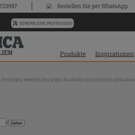
0723997
Bestellen Sie
per WhatsApp
GEWERBLICHE PROFIKUNDEN
Menü
für
vorgeschlagenen
Siteinhalt
Produkte
Inspirationen
und
Suchprotokoll
 Produkte werden bei jeder Auswahl automatisch aktualisie
€
Gehen