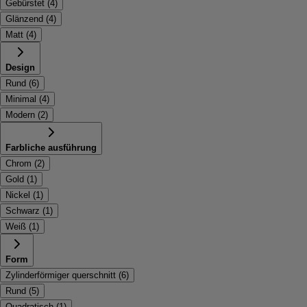
Gebürstet
(
4
)
Glänzend
(
4
)
Matt
(
4
)
Design
Rund
(
6
)
Minimal
(
4
)
Modern
(
2
)
Farbliche ausführung
Chrom
(
2
)
Gold
(
1
)
Nickel
(
1
)
Schwarz
(
1
)
Weiß
(
1
)
Form
Zylinderförmiger querschnitt
(
6
)
Rund
(
5
)
Quadratisch
(
1
)