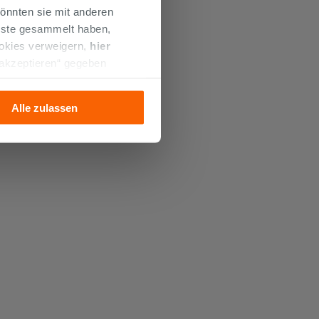
önnten sie mit anderen
enste gesammelt haben,
ookies verweigern,
hier
 akzeptieren“ gegeben
llation der technischen
Alle zulassen