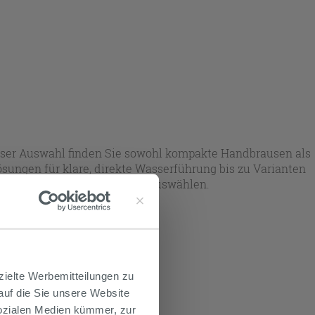
ser Auswahl finden Sie sowohl kompakte Handbrausen als
ungen für klare, direkte Wasserführung bis zu Varianten
nheiten und Designwunsch auswählen.
rt.
zielte Werbemitteilungen zu
 auf die Sie unsere Website
Sozialen Medien kümmer, zur