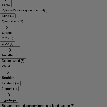
Form
Zylinderförmiger querschnitt
(
6
)
Rund
(
5
)
Quadratisch
(
1
)
Grösse
Ø 25
(
5
)
Ø 20
(
1
)
Installation
Decke, wand
(
3
)
Wand
(
3
)
Strahlen
Einstrahl
(
5
)
2-strahl
(
1
)
Typologie
Badarmaturen, duschgarnituren und handbrausen
(
6
)