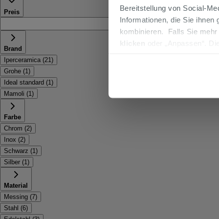
Bereitstellung von Social-M
Preis
Informationen, die Sie ihnen
€ -
kombinieren. Falls Sie mehr
klicken
oder „Anpassen“. Die
Brand
werden. Wenn Sie auf die Sch
Iperceramica
(
21
)
Cookies fortsetzen.
Grohe
(
1
)
Ideal standard
(
1
)
Mamoli
(
1
)
Farbe
Chrom
(
2
)
Inox
(
2
)
Schwarz
(
1
)
Silber
(
1
)
Material
Messing
(
7
)
Stahl
(
6
)