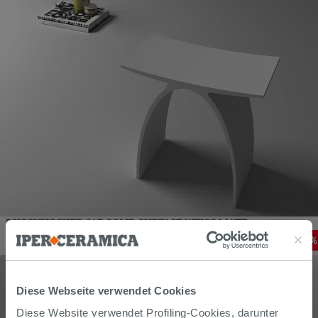
DUSCHHOCKER JAP SOLID SURFACE WEISS MATT
160,93
€
-
30
,00%
229,90
€
/
STK
Diese Webseite verwendet Cookies
Diese Website verwendet Profiling-Cookies, darunter