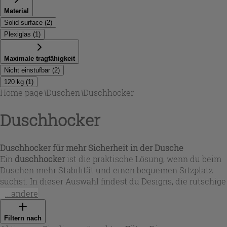
Material
Solid surface
(
2
)
Plexiglas
(
1
)
Maximale tragfähigkeit
Nicht einstufbar
(
2
)
120 kg
(
1
)
Home page
\
Duschen
\
Duschhocker
Duschhocker
Duschhocker für mehr Sicherheit in der Dusche
Ein
duschhocker
ist die praktische Lösung, wenn du beim
Duschen mehr Stabilität und einen bequemen Sitzplatz
suchst. In dieser Auswahl findest du Designs, die rutschige
Situationen reduzieren können und sich besonders für die
...andere
tägliche Nutzung eignen. Je nach Bedarf stehen
unterschiedliche Formen und Sitzflächen zur Verfügung –
Filtern nach
von kompakt bis etwas großzügiger – damit der