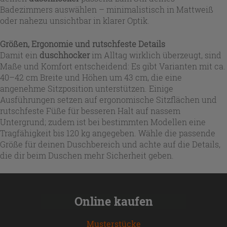
Badezimmers auswählen – minimalistisch in Mattweiß
oder nahezu unsichtbar in klarer Optik.
Größen, Ergonomie und rutschfeste Details
Damit ein
duschhocker
im Alltag wirklich überzeugt, sind
Maße und Komfort entscheidend: Es gibt Varianten mit ca.
40–42 cm Breite und Höhen um 43 cm, die eine
angenehme Sitzposition unterstützen. Einige
Ausführungen setzen auf ergonomische Sitzflächen und
rutschfeste Füße für besseren Halt auf nassem
Untergrund; zudem ist bei bestimmten Modellen eine
Tragfähigkeit bis 120 kg angegeben. Wähle die passende
Größe für deinen Duschbereich und achte auf die Details,
die dir beim Duschen mehr Sicherheit geben.
Online kaufen
Musterstücke