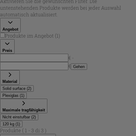
Aktivieren Sie die gewünschten Filter. Die
Duschhocker
optimal in deine Dusche passt und den
untenstehenden Produkte werden bei jeder Auswahl
Einstieg in die Pflegeroutine erleichtert. Iperceramica
automatisch aktualisiert.
bietet Modelle, die auf Funktionalität und ein modernes
Badambiente ausgerichtet sind.
Angebot
Produkte im Angebot
(
1
)
Preis
€ -
€
Gehen
Material
Solid surface
(
2
)
Plexiglas
(
1
)
Maximale tragfähigkeit
Nicht einstufbar
(
2
)
120 kg
(
1
)
Produkte
( 1 - 3 di 3 )