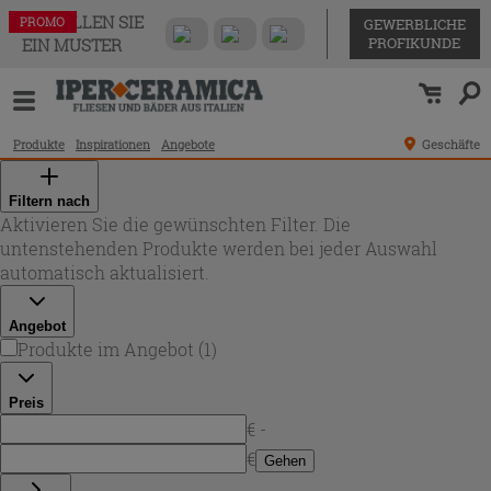
BESTELLEN SIE
PROMO
GEWERBLICHE
PROFIKUNDE
EIN MUSTER
Produkte
Inspirationen
Angebote
Geschäfte
Filtern nach
Aktivieren Sie die gewünschten Filter. Die
untenstehenden Produkte werden bei jeder Auswahl
automatisch aktualisiert.
Angebot
Produkte im Angebot
(
1
)
Preis
€ -
€
Gehen