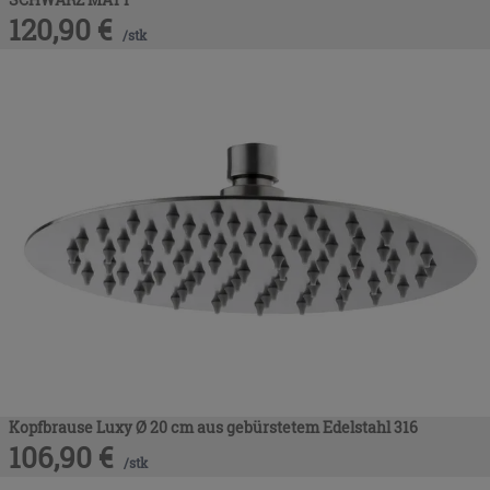
120,90
€
/
stk
Kopfbrause Luxy Ø 20 cm aus gebürstetem Edelstahl 316
106,90
€
/
stk