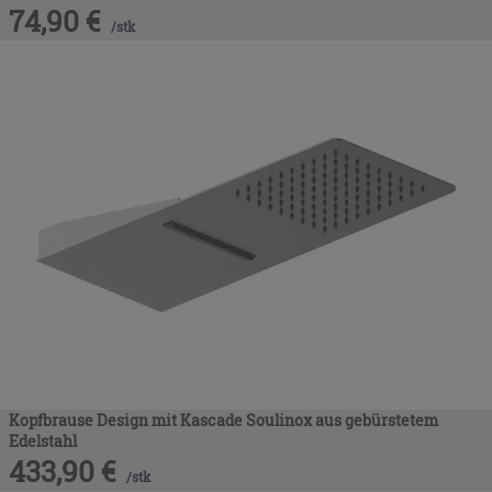
74,90
€
/
stk
Kopfbrause Design mit Kascade Soulinox aus gebürstetem
Edelstahl
433,90
€
/
stk