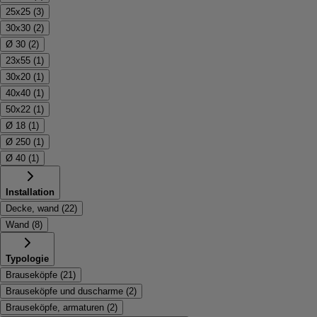
25x25
(
3
)
30x30
(
2
)
Ø 30
(
2
)
23x55
(
1
)
30x20
(
1
)
40x40
(
1
)
50x22
(
1
)
Ø 18
(
1
)
Ø 250
(
1
)
Ø 40
(
1
)
Installation
Decke, wand
(
22
)
Wand
(
8
)
Typologie
Brauseköpfe
(
21
)
Brauseköpfe und duscharme
(
2
)
Brauseköpfe, armaturen
(
2
)