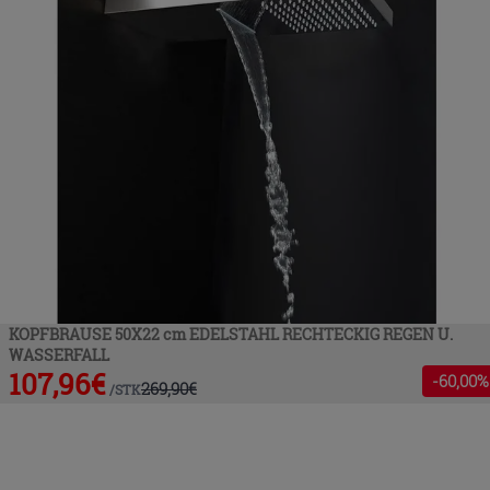
KOPFBRAUSE 50X22 cm EDELSTAHL RECHTECKIG REGEN U.
WASSERFALL
107,96
€
-
60
,00%
269,90
€
/
STK