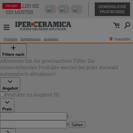
BESTELLEN SIE
PROMO
PROMO
PROMO
PROMO
PROMO
GEWERBLICHE
PROFIKUNDE
EIN MUSTER
Produkte
Inspirationen
Angebote
Geschäfte
Filtern nach
Aktivieren Sie die gewünschten Filter. Die
untenstehenden Produkte werden bei jeder Auswahl
automatisch aktualisiert.
Angebot
Produkte im Angebot
(
5
)
Preis
€ -
€
Gehen