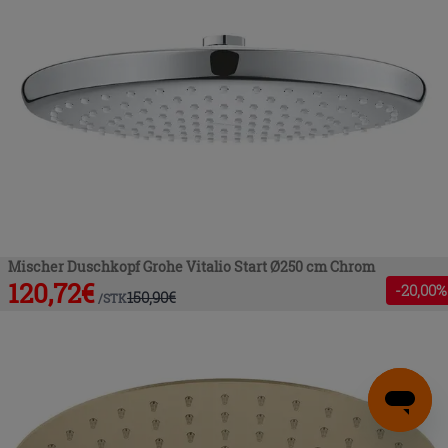
Mischer Duschkopf Grohe Vitalio Start Ø250 cm Chrom
120,72
€
-
20
,00%
150,90
€
/
STK