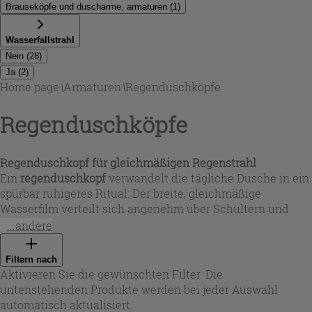
Brauseköpfe und duscharme, armaturen
(
1
)
Wasserfallstrahl
Nein
(
28
)
Ja
(
2
)
Home page
\
Armaturen
\
Regenduschköpfe
Regenduschköpfe
Regenduschkopf für gleichmäßigen Regenstrahl
Ein
regenduschkopf
verwandelt die tägliche Dusche in ein
spürbar ruhigeres Ritual: Der breite, gleichmäßige
Wasserfilm verteilt sich angenehm über Schultern und
Rücken. In unserer Auswahl
Regenduschköpfe
finden Sie
...andere
Varianten mit klassischem Regenbild sowie Modelle, die
zusätzlich einen kräftigeren Kaskaden- bzw. Wasserfall-
Filtern nach
Effekt bieten – ideal, wenn Sie zwischen sanfter
Aktivieren Sie die gewünschten Filter. Die
Entspannung und aktivierender Massage wechseln
untenstehenden Produkte werden bei jeder Auswahl
möchten.
automatisch aktualisiert.