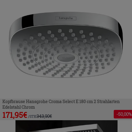
Kopfbrause Hansgrohe Croma Select E 180 cm 2 Strahlarten
Edelstahl Chrom
171,95
€
-
50
,00%
343,90
€
/
STK