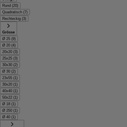
Rund
(
20
)
Quadratisch
(
7
)
Rechteckig
(
3
)
Grösse
Ø 25
(
9
)
Ø 20
(
4
)
20x20
(
3
)
25x25
(
3
)
30x30
(
2
)
Ø 30
(
2
)
23x55
(
1
)
30x20
(
1
)
40x40
(
1
)
50x22
(
1
)
Ø 18
(
1
)
Ø 250
(
1
)
Ø 40
(
1
)