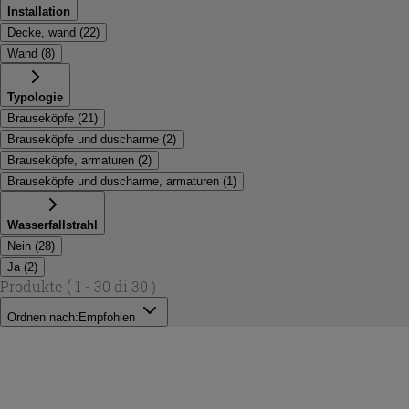
Installation
Decke, wand
(
22
)
Wand
(
8
)
Typologie
Brauseköpfe
(
21
)
Brauseköpfe und duscharme
(
2
)
Brauseköpfe, armaturen
(
2
)
Brauseköpfe und duscharme, armaturen
(
1
)
Wasserfallstrahl
Nein
(
28
)
Ja
(
2
)
Produkte
( 1 - 30 di 30 )
Ordnen nach:
Empfohlen