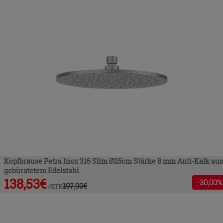
Kopfbrause Petra Inox 316 Slim Ø25cm Stärke 8 mm Anti-Kalk aus
gebürstetem Edelstahl
138,53
€
-
30
,00%
197,90
€
/
STK