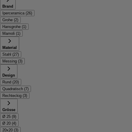
Brand
Iperceramica
(
26
)
Grohe
(
2
)
Hansgrohe
(
1
)
Mamoli
(
1
)
Material
Stahl
(
27
)
Messing
(
3
)
Design
Rund
(
20
)
Quadratisch
(
7
)
Rechteckig
(
3
)
Grösse
Ø 25
(
9
)
Ø 20
(
4
)
20x20
(
3
)