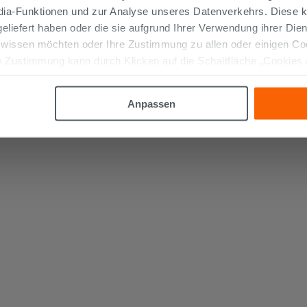
Gehen
edia-Funktionen und zur Analyse unseres Datenverkehrs. Diese k
 geliefert haben oder die sie aufgrund Ihrer Verwendung ihrer Di
 wissen möchten oder Ihre Zustimmung zu allen oder einigen C
 Zustimmung kann durch Klicken auf die Schaltfläche „Cookies
altfläche "X" klicken, können Sie das Surfen erst nach der Insta
Anpassen