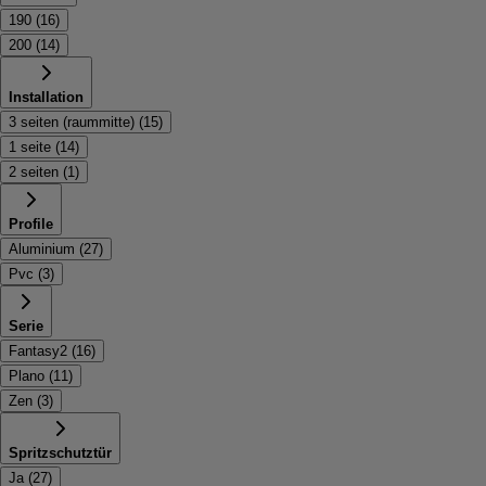
190
(
16
)
200
(
14
)
Installation
3 seiten (raummitte)
(
15
)
1 seite
(
14
)
2 seiten
(
1
)
Profile
Aluminium
(
27
)
Pvc
(
3
)
Serie
Fantasy2
(
16
)
Plano
(
11
)
Zen
(
3
)
Spritzschutztür
Ja
(
27
)