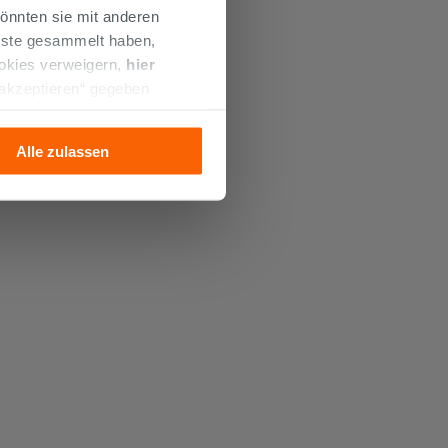
önnten sie mit anderen
enste gesammelt haben,
ookies verweigern,
hier
 akzeptieren“ gegeben
llation der technischen
Alle zulassen