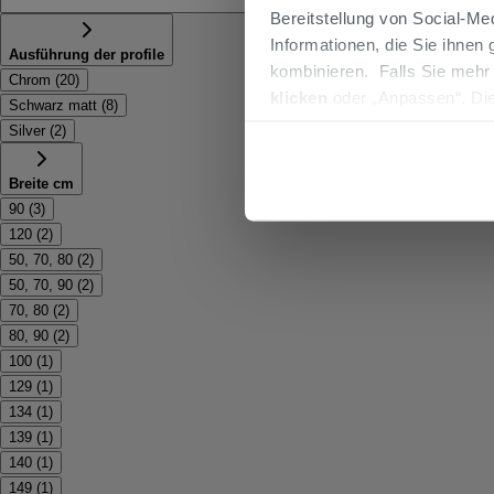
Bereitstellung von Social-M
Informationen, die Sie ihnen
Ausführung der profile
kombinieren. Falls Sie mehr
Chrom
(
20
)
klicken
oder „Anpassen“. Die
Schwarz matt
(
8
)
werden. Wenn Sie auf die Sch
Silver
(
2
)
Cookies fortsetzen.
Breite cm
90
(
3
)
120
(
2
)
50, 70, 80
(
2
)
50, 70, 90
(
2
)
70, 80
(
2
)
80, 90
(
2
)
100
(
1
)
129
(
1
)
134
(
1
)
139
(
1
)
140
(
1
)
149
(
1
)