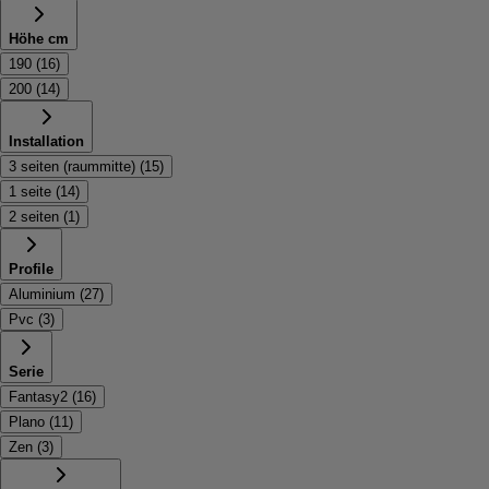
Höhe cm
190
(
16
)
200
(
14
)
Installation
3 seiten (raummitte)
(
15
)
1 seite
(
14
)
2 seiten
(
1
)
Profile
Aluminium
(
27
)
Pvc
(
3
)
Serie
Fantasy2
(
16
)
Plano
(
11
)
Zen
(
3
)