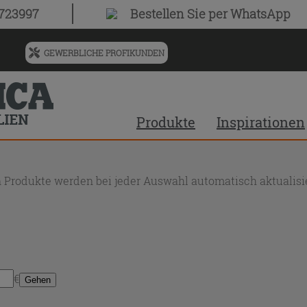
0723997
Bestellen Sie
per WhatsApp
GEWERBLICHE PROFIKUNDEN
Menü
für
vorgeschlagenen
Siteinhalt
Produkte
Inspirationen
und
Suchprotokoll
 Produkte werden bei jeder Auswahl automatisch aktualisie
€
Gehen