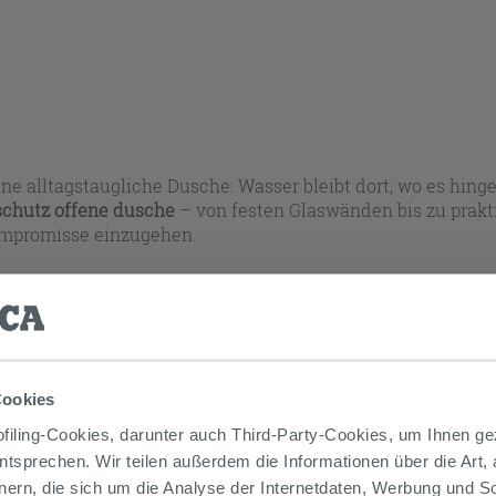
ne alltagstaugliche Dusche: Wasser bleibt dort, wo es hin
schutz offene dusche
– von festen Glaswänden bis zu prakt
Kompromisse einzugehen.
 Produkte werden bei jeder Auswahl automatisch aktualisie
Cookies
iling-Cookies, darunter auch Third-Party-Cookies, um Ihnen ge
entsprechen. Wir teilen außerdem die Informationen über die Art,
nern, die sich um die Analyse der Internetdaten, Werbung und 
€