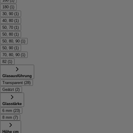
160
(
1
)
180
(
1
)
30, 90
(
1
)
40, 80
(
1
)
50, 70
(
1
)
50, 80
(
1
)
50, 80, 90
(
1
)
50, 90
(
1
)
70, 80, 90
(
1
)
82
(
1
)
Glasausführung
Transparent
(
28
)
Geätzt
(
2
)
Glasstärke
6 mm
(
23
)
8 mm
(
7
)
Höhe cm