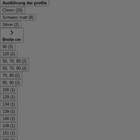
Ausführung der profile
Chrom
(
20
)
Schwarz matt
(
8
)
Silver
(
2
)
Breite cm
90
(
3
)
120
(
2
)
50, 70, 80
(
2
)
50, 70, 90
(
2
)
70, 80
(
2
)
80, 90
(
2
)
100
(
1
)
129
(
1
)
134
(
1
)
139
(
1
)
140
(
1
)
149
(
1
)
151
(
1
)