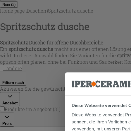
Nein
(
3
)
Home page
\
Duschen
\
Spritzschutz dusche
Spritzschutz dusche
Spritzschutz Dusche für offene Duschbereiche
Ein
spritzschutz dusche
macht aus einer offenen Lösung ei
wirkt. In dieser Auswahl finden Sie Varianten für die
spritz
optisch offen planen, ohne bei Funktion und Sauberkeit 
...andere
Filtern nach
Aktivieren Sie die gewünschten Filter. Die untenstehenden
Angebot
Diese Webseite verwendet 
Produkte im Angebot
(
31
)
Diese Website verwendet Prof
senden, die Ihren Vorlieben 
Preis
verwenden, mit unseren Part
€ -