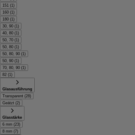
151
(
1
)
160
(
1
)
180
(
1
)
30, 90
(
1
)
40, 80
(
1
)
50, 70
(
1
)
50, 80
(
1
)
50, 80, 90
(
1
)
50, 90
(
1
)
70, 80, 90
(
1
)
82
(
1
)
Glasausführung
Transparent
(
28
)
Geätzt
(
2
)
Glasstärke
6 mm
(
23
)
8 mm
(
7
)