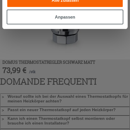
Alle zulassen
die sie aufgrund Ihrer Verwendung ihrer Dienste
gesammelt haben, kombinieren. Falls Sie mehr wissen
möchten oder Ihre Zustimmung zu allen oder einigen
Anpassen
Cookies verweigern,
hier klicken
oder „Anpassen“. Die
Zustimmung kann durch Klicken auf die Schaltfläche
„Cookies akzeptieren“ gegeben werden. Wenn Sie auf
die Schaltfläche "X" klicken, können Sie das Surfen erst
nach der Installation der technischen Cookies fortsetzen.
DOMUS THERMOSTATREGLER SCHWARZ MATT
73,99
€
/
stk
DOMANDE FREQUENTI
Worauf sollte ich bei der Auswahl eines Thermostatkopfs für
meinen Heizkörper achten?
Passt ein neuer Thermostatkopf auf jeden Heizkörper?
Kann ich einen Thermostatkopf selbst montieren oder
brauche ich einen Installateur?