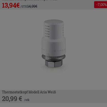
13,94
€
-
7
,00%
14,99
€
/
STK
Thermostatkopf Modell Aria Weiß
20,99
€
/
stk