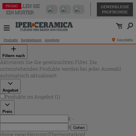
BESTELLEN SIE
PROMO
GEWERBLICHE
PROFIKUNDE
EIN MUSTER
Produkte
Inspirationen
Angebote
Geschäfte
Filtern nach
Aktivieren Sie die gewünschten Filter. Die
untenstehenden Produkte werden bei jeder Auswahl
automatisch aktualisiert.
Angebot
Produkte im Angebot
(
1
)
Preis
€ -
€
Gehen
Home page
\
Heizung
\
Thermostatkopf