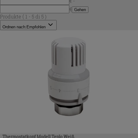
€ -
€
Gehen
Produkte
( 1 - 5 di 5 )
Ordnen nach:
Empfohlen
Thermostatkopf Modell Teplo Weiß