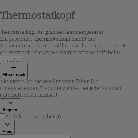
Thermostatkopf
thermostatkopf
für präzise Raumtemperatur
Ein passender
thermostatkopf
macht die
Temperaturregelung im Alltag spürbar einfacher: Er steuert
die Wärmeabgabe am Heizkörper präzise, hilft beim
Energiesparen und erhöht den Wohnkomfort in jedem
...andere
Raum. In dieser Auswahl finden Sie Varianten für
unterschiedliche Einrichtungsstile – von klaren,
Filtern nach
minimalistischen Formen bis zu markanten Design-
Aktivieren Sie die gewünschten Filter. Die
Akzenten. Dank robuster Verarbeitung und langlebiger
untenstehenden Produkte werden bei jeder Auswahl
Oberflächen sind die Modelle auf den täglichen Einsatz
automatisch aktualisiert.
ausgelegt und unterstützen eine gleichmäßige
Wärmeverteilung in modernen wie klassischen
Angebot
Heizkonzepten.
Produkte im Angebot
(
1
)
Preis