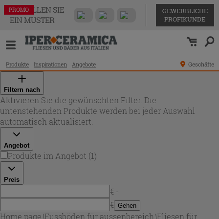
BESTELLEN SIE
PROMO
GEWERBLICHE
PROFIKUNDE
EIN MUSTER
Produkte
Inspirationen
Angebote
Geschäfte
Filtern nach
Aktivieren Sie die gewünschten Filter. Die
untenstehenden Produkte werden bei jeder Auswahl
automatisch aktualisiert.
Angebot
Produkte im Angebot
(
1
)
Preis
€ -
€
Gehen
Home page
\
Fussböden für aussenbereich
\
Fliesen für