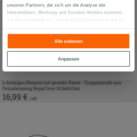
unseren Partnern, die sich um die Analyse der
Internetdaten, Werbung und Sozialen Medien kümmer,
zur Bereitstellung von Social-Media-Funktionen und zur
Analyse unseres Datenverkehrs. Diese könnten sie mit
anderen Informationen, die Sie ihnen geliefert haben oder
Alle zulassen
die sie aufgrund Ihrer Verwendung ihrer Dienste
gesammelt haben, kombinieren. Falls Sie mehr wissen
möchten oder Ihre Zustimmung zu allen oder einigen
Anpassen
Cookies verweigern,
hier klicken
oder „Anpassen“. Die
Zustimmung kann durch Klicken auf die Schaltfläche
„Cookies akzeptieren“ gegeben werden. Wenn Sie auf
L-formiges Element mit gerader Kante - Treppenstuffe aus
die Schaltfläche "X" klicken, können Sie das Surfen erst
Feinsteinzeug Nepal Grey 30,5x60,5x4
nach der Installation der technischen Cookies fortsetzen.
16,99
€
/
stk