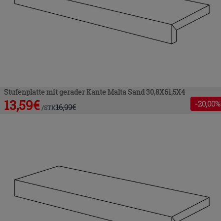
Stufenplatte mit gerader Kante Malta Sand 30,8X61,5X4
13,59
€
-
20
,00%
16,99
€
/
STK