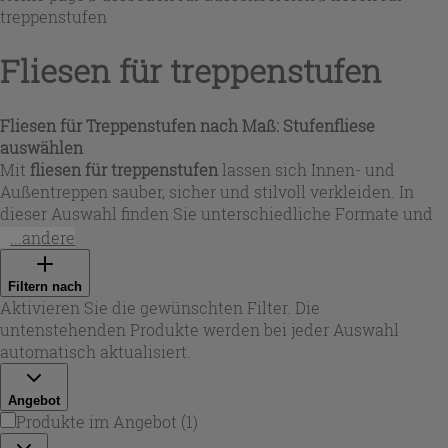
treppenstufen
Fliesen für treppenstufen
Fliesen für Treppenstufen nach Maß: Stufenfliese
auswählen
Mit
fliesen für treppenstufen
lassen sich Innen- und
Außentreppen sauber, sicher und stilvoll verkleiden. In
dieser Auswahl finden Sie unterschiedliche Formate und
Kantenlösungen, passend für gerade Läufe, Podeste und
...andere
Eckbereiche. Ob schlichte, moderne Linien oder
Naturstein-Anmutung: Eine passende
stufenfliese
sorgt für
Filtern nach
ein präzises Finish an der Vorderkante und ein
Aktivieren Sie die gewünschten Filter. Die
harmonisches Gesamtbild.
untenstehenden Produkte werden bei jeder Auswahl
automatisch aktualisiert.
Angebot
Produkte im Angebot
(
1
)