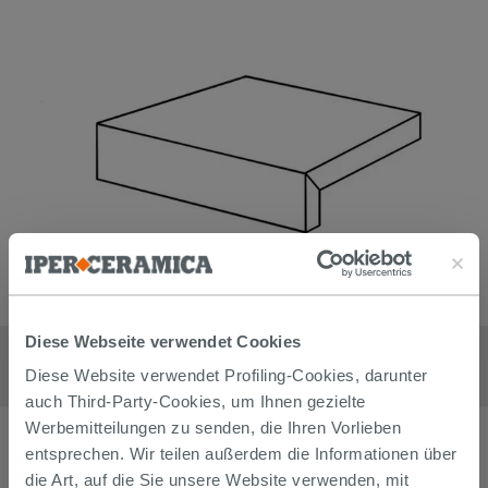
L-formiges Element mit gerader Kante - Treppenstuffe aus
Diese Webseite verwendet Cookies
Feinsteinzeug Impruneta Antico 40,6x40,6x4
Diese Website verwendet Profiling-Cookies, darunter
11,99
€
/
stk
auch Third-Party-Cookies, um Ihnen gezielte
Werbemitteilungen zu senden, die Ihren Vorlieben
entsprechen. Wir teilen außerdem die Informationen über
die Art, auf die Sie unsere Website verwenden, mit