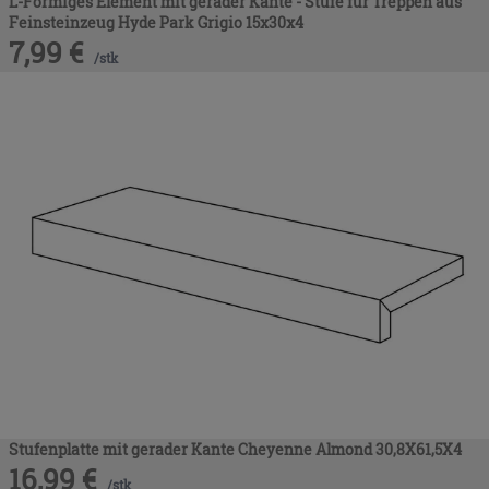
L-Förmiges Element mit gerader Kante - Stufe für Treppen aus
Feinsteinzeug Hyde Park Grigio 15x30x4
7,99
€
/
stk
Stufenplatte mit gerader Kante Cheyenne Almond 30,8X61,5X4
16,99
€
/
stk