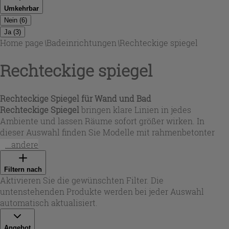
Umkehrbar
Nein
(
6
)
Ja
(
3
)
Home page
\
Badeinrichtungen
\
Rechteckige spiegel
Rechteckige spiegel
Rechteckige Spiegel für Wand und Bad
Rechteckige Spiegel
bringen klare Linien in jedes
Ambiente und lassen Räume sofort größer wirken. In
dieser Auswahl finden Sie Modelle mit rahmenbetonter
Optik sowie bündige Varianten mit glänzendem Finish –
...andere
ideal als
wandspiegel rechteckig
im Badezimmer, im Flur
oder über der Kommode. Je nach Stil passen warme
Filtern nach
Holzdekore wie natürliche Eiche oder Lärche (auch in
Aktivieren Sie die gewünschten Filter. Die
Weiß) ebenso wie moderne Grau-Töne zu
untenstehenden Produkte werden bei jeder Auswahl
minimalistischen, skandinavischen oder urbanen
automatisch aktualisiert.
Einrichtungen. So wählen Sie genau den Spiegel, der Ihre
Wand funktional ergänzt und gleichzeitig als dezentes
Angebot