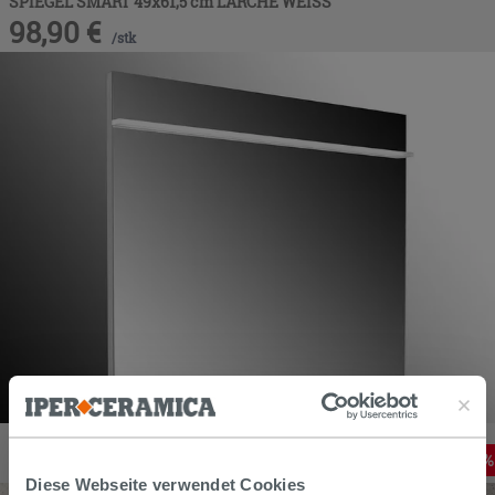
SPIEGEL SMART 49x61,5 cm LÄRCHE WEISS
98,90
€
/
stk
LED-SPIEGEL LINEAR 120 HÖHE 70 cm 16,9 Watt UMKEHRBAR
320,36
€
-
15
,00%
376,90
€
/
STK
Diese Webseite verwendet Cookies