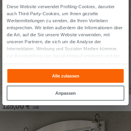
Diese Website verwendet Profiling-Cookies, darunter
auch Third-Party-Cookies, um Ihnen gezielte
Werbemitteilungen zu senden, die Ihren Vorlieben
entsprechen. Wir teilen außerdem die Informationen über
die Art, auf die Sie unsere Website verwenden, mit
unseren Partnern, die sich um die Analyse der
Internetdaten, Werbung und Sozialen Medien kümmer,
zur Bereitstellung von Social-Media-Funktionen und zur
Analyse unseres Datenverkehrs. Diese könnten sie mit
anderen Informationen, die Sie ihnen geliefert haben oder
Alle zulassen
die sie aufgrund Ihrer Verwendung ihrer Dienste
gesammelt haben, kombinieren. Falls Sie mehr wissen
möchten oder Ihre Zustimmung zu allen oder einigen
Anpassen
Badezimmerspiegel Monet 80x100 Decapé
Cookies verweigern,
hier klicken
oder „Anpassen“. Die
125,00
€
Zustimmung kann durch Klicken auf die Schaltfläche
/
stk
„Cookies akzeptieren“ gegeben werden. Wenn Sie auf
die Schaltfläche "X" klicken, können Sie das Surfen erst
nach der Installation der technischen Cookies fortsetzen.