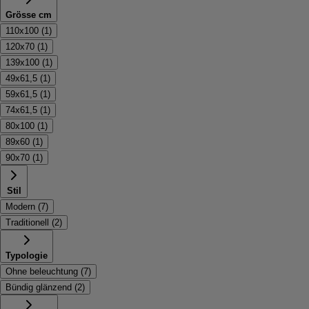
Grösse cm
110x100
(
1
)
120x70
(
1
)
139x100
(
1
)
49x61,5
(
1
)
59x61,5
(
1
)
74x61,5
(
1
)
80x100
(
1
)
89x60
(
1
)
90x70
(
1
)
Stil
Modern
(
7
)
Traditionell
(
2
)
Typologie
Ohne beleuchtung
(
7
)
Bündig glänzend
(
2
)