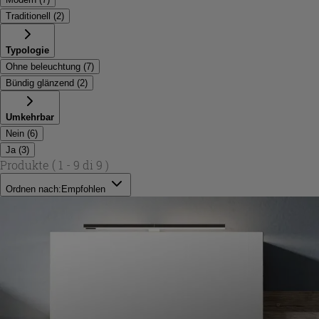
Traditionell
(
2
)
Typologie
Ohne beleuchtung
(
7
)
Bündig glänzend
(
2
)
Umkehrbar
Nein
(
6
)
Ja
(
3
)
Produkte
( 1 - 9 di 9 )
Ordnen nach:
Empfohlen