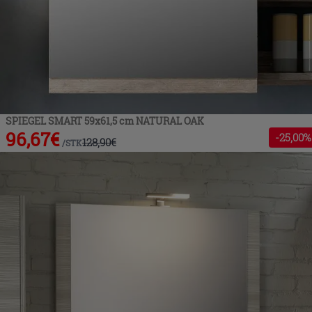
SPIEGEL SMART 59x61,5 cm NATURAL OAK
96,67
€
-
25
,00%
128,90
€
/
STK