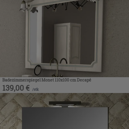
Badezimmerspiegel Monet 110x100 cm Decapé
139,00
€
/
stk