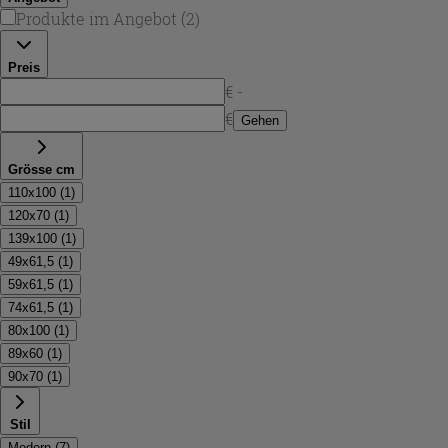
Design-Statement wirkt.
Produkte im Angebot
(
2
)
Preis
€ -
€
Gehen
Grösse cm
110x100
(
1
)
120x70
(
1
)
139x100
(
1
)
49x61,5
(
1
)
59x61,5
(
1
)
74x61,5
(
1
)
80x100
(
1
)
89x60
(
1
)
90x70
(
1
)
Stil
Modern
(
7
)