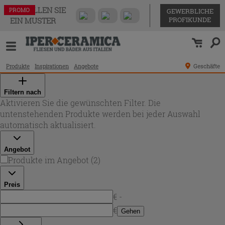
BESTELLEN SIE
PROMO
PROMO
GEWERBLICHE
PROFIKUNDE
EIN MUSTER
Produkte
Inspirationen
Angebote
Geschäfte
Filtern nach
Aktivieren Sie die gewünschten Filter. Die
untenstehenden Produkte werden bei jeder Auswahl
automatisch aktualisiert.
Angebot
Produkte im Angebot
(
2
)
Preis
€ -
€
Gehen