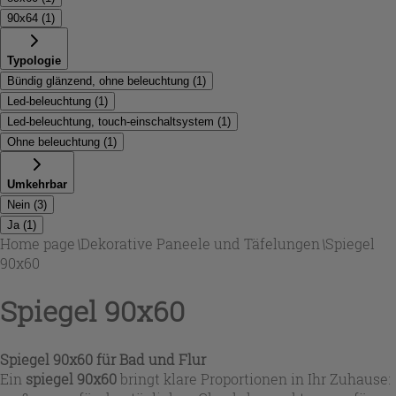
90x64
(
1
)
Typologie
Bündig glänzend, ohne beleuchtung
(
1
)
Led-beleuchtung
(
1
)
Led-beleuchtung, touch-einschaltsystem
(
1
)
Ohne beleuchtung
(
1
)
Umkehrbar
Nein
(
3
)
Ja
(
1
)
Home page
\
Dekorative Paneele und Täfelungen
\
Spiegel
90x60
Spiegel 90x60
Spiegel 90x60 für Bad und Flur
Ein
spiegel 90x60
bringt klare Proportionen in Ihr Zuhause: