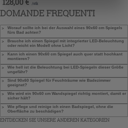
128,00
€
/
stk
„Cookies akzeptieren“ gegeben werden. Wenn Sie auf
DOMANDE FREQUENTI
die Schaltfläche "X" klicken, können Sie das Surfen erst
nach der Installation der technischen Cookies fortsetzen.
Worauf sollte ich bei der Auswahl eines 90x60 cm Spiegels
fürs Bad achten?
Brauche ich einen Spiegel mit integrierter LED-Beleuchtung
oder reicht ein Modell ohne Licht?
Kann ich einen 90x60 cm Spiegel auch quer statt hochkant
montieren?
Wie hell ist die Beleuchtung bei LED-Spiegeln dieser Größe
ungefähr?
Sind 90x60 Spiegel für Feuchträume wie Badezimmer
geeignet?
Wie wird ein 90x60 cm Wandspiegel richtig montiert, damit er
sicher hält?
Wie pflege und reinige ich einen Badspiegel, ohne die
Oberfläche zu beschädigen?
ENTDECKEN SIE UNSERE ANDEREN KATEGORIEN