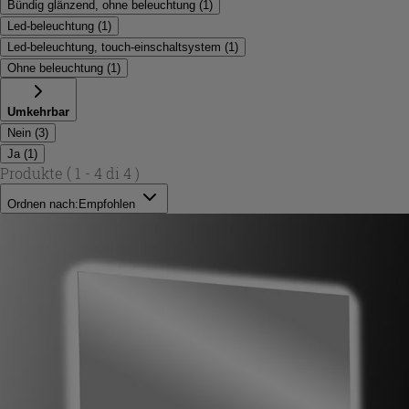
Bündig glänzend, ohne beleuchtung
(
1
)
Led-beleuchtung
(
1
)
Led-beleuchtung, touch-einschaltsystem
(
1
)
Ohne beleuchtung
(
1
)
Umkehrbar
Nein
(
3
)
Ja
(
1
)
Produkte
( 1 - 4 di 4 )
Ordnen nach:
Empfohlen