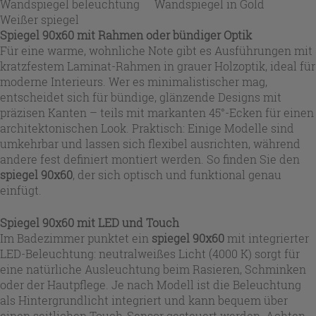
Wandspiegel beleuchtung
Wandspiegel in Gold
Weißer spiegel
Spiegel 90x60 mit Rahmen oder bündiger Optik
Für eine warme, wohnliche Note gibt es Ausführungen mit
kratzfestem Laminat-Rahmen in grauer Holzoptik, ideal für
moderne Interieurs. Wer es minimalistischer mag,
entscheidet sich für bündige, glänzende Designs mit
präzisen Kanten – teils mit markanten 45°-Ecken für einen
architektonischen Look. Praktisch: Einige Modelle sind
umkehrbar und lassen sich flexibel ausrichten, während
andere fest definiert montiert werden. So finden Sie den
spiegel 90x60
, der sich optisch und funktional genau
einfügt.
Spiegel 90x60 mit LED und Touch
Im Badezimmer punktet ein
spiegel 90x60
mit integrierter
LED-Beleuchtung: neutralweißes Licht (4000 K) sorgt für
eine natürliche Ausleuchtung beim Rasieren, Schminken
oder der Hautpflege. Je nach Modell ist die Beleuchtung
als Hintergrundlicht integriert und kann bequem über
einen seitlichen Touch-Sensor gesteuert werden. Achten