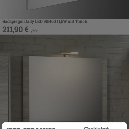
Badspiegel Dally LED 90H60 11,5W mit Touch
211,90
€
/
stk