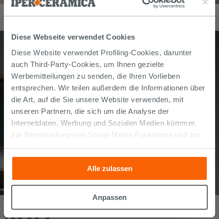
SPIEGEL SMILE 89x60 cm SPIEGEL LARICE GRIGIO
68,90
€
/
stk
Diese Webseite verwendet Cookies
Diese Website verwendet Profiling-Cookies, darunter
auch Third-Party-Cookies, um Ihnen gezielte
Werbemitteilungen zu senden, die Ihren Vorlieben
entsprechen. Wir teilen außerdem die Informationen über
die Art, auf die Sie unsere Website verwenden, mit
unseren Partnern, die sich um die Analyse der
Internetdaten, Werbung und Sozialen Medien kümmer,
zur Bereitstellung von Social-Media-Funktionen und zur
Analyse unseres Datenverkehrs. Diese könnten sie mit
anderen Informationen, die Sie ihnen geliefert haben oder
Alle zulassen
die sie aufgrund Ihrer Verwendung ihrer Dienste
gesammelt haben, kombinieren. Falls Sie mehr wissen
möchten oder Ihre Zustimmung zu allen oder einigen
Anpassen
WANDSPIEGEL BÜNDIG GLÄNZEND 2 ECKE 45°-WINKEL cm
Cookies verweigern,
hier klicken
oder „Anpassen“. Die
90X64
Zustimmung kann durch Klicken auf die Schaltfläche