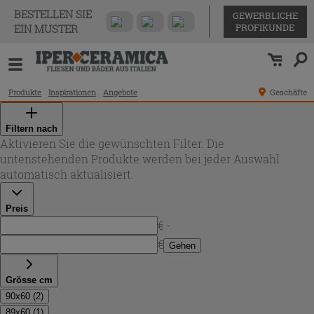
BESTELLEN SIE
GEWERBLICHE
PROFIKUNDE
EIN MUSTER
Produkte
Inspirationen
Angebote
Geschäfte
Filtern nach
Aktivieren Sie die gewünschten Filter. Die
untenstehenden Produkte werden bei jeder Auswahl
automatisch aktualisiert.
Preis
€ -
€
Gehen
Grösse cm
90x60
(
2
)
89x60
(
1
)