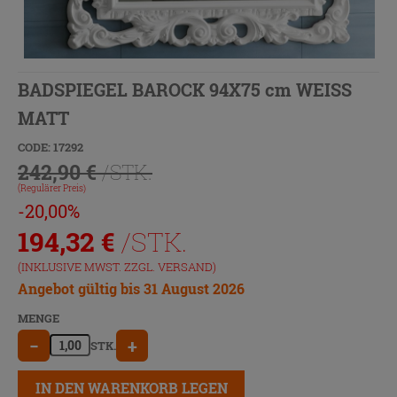
BADSPIEGEL BAROCK 94X75 cm WEISS
MATT
CODE: 17292
242,90 €
/STK.
(Regulärer Preis)
-20,00%
194,32
€
/STK.
(INKLUSIVE MWST. ZZGL.
VERSAND
)
Angebot gültig bis 31 August 2026
MENGE
−
+
STK.
IN DEN WARENKORB LEGEN