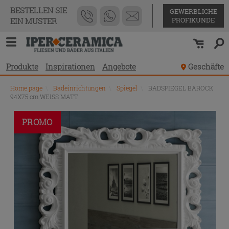
BESTELLEN SIE
GEWERBLICHE
PROFIKUNDE
EIN MUSTER
Produkte
Inspirationen
Angebote
Geschäfte
Home page
\
Badeinrichtungen
\
Spiegel
\
BADSPIEGEL BAROCK
94X75 cm WEISS MATT
PROMO