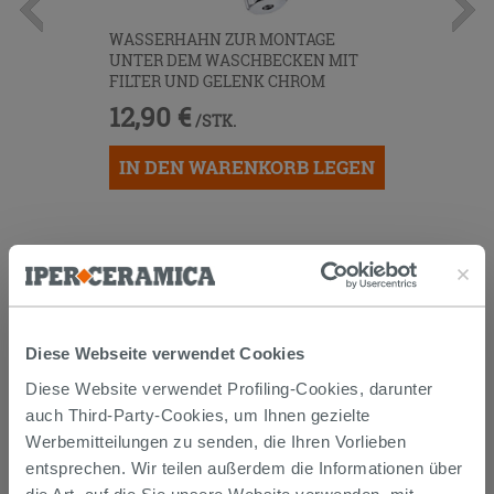
WASSERHAHN ZUR MONTAGE
UNTER DEM WASCHBECKEN MIT
FILTER UND GELENK CHROM
12,90 €
/STK.
IN DEN WARENKORB LEGEN
Diese Webseite verwendet Cookies
Diese Website verwendet Profiling-Cookies, darunter
Versand
auch Third-Party-Cookies, um Ihnen gezielte
Werbemitteilungen zu senden, die Ihren Vorlieben
entsprechen. Wir teilen außerdem die Informationen über
Die Waren werden normalerweise innerhalb von 15