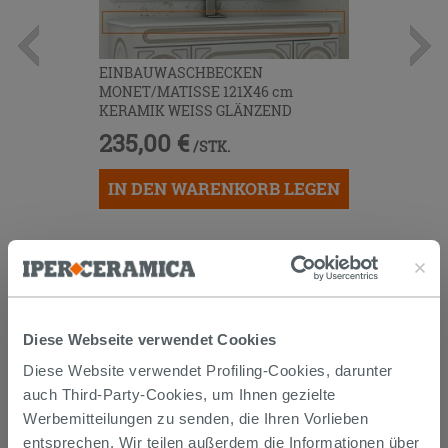
EINBAUWASCHBECKEN
MONET/MATISSE 121X46 cm
KERAMIK WEISS GLÄNZEND
235,00 €
/STK.
IN DEN WARENKORB LEGEN
Diese Webseite verwendet Cookies
Diese Website verwendet Profiling-Cookies, darunter
auch Third-Party-Cookies, um Ihnen gezielte
Versand
Werbemitteilungen zu senden, die Ihren Vorlieben
entsprechen. Wir teilen außerdem die Informationen über