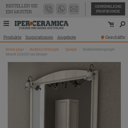
BESTELLEN SIE
GEWERBLICHE
PROFIKUNDE
EIN MUSTER
Produkte
Inspirationen
Angebote
Geschäfte
Home page
\
Badeinrichtungen
\
Spiegel
\
Badezimmerspiegel
Monet 110x100 cm Decapé