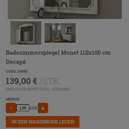
Badezimmerspiegel Monet 110x100 cm
Decapé
CODE: 16400
139,00
€
/STK.
(INKLUSIVE MWST. ZZGL.
VERSAND
)
MENGE
−
+
STK.
IN DEN WARENKORB LEGEN