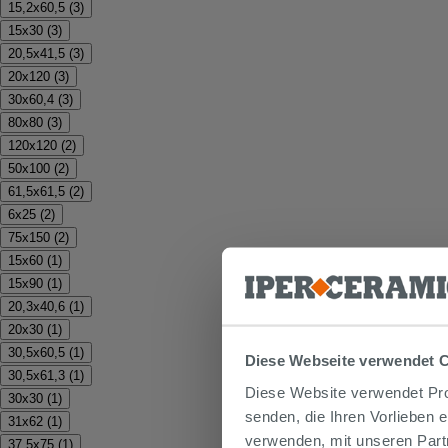
15,2x60,5
(
3
)
15x30
(
3
)
20,5x41,5
(
3
)
20x120
(
3
)
30x60,4
(
3
)
80x80
(
3
)
120x120
(
2
)
50x100
(
2
)
61,5x61,5
(
2
)
6x25
(
2
)
75x150
(
2
)
15x60
(
1
)
15x90
(
1
)
20,3x40,6
(
1
)
20x30
(
1
)
30,5x60,5
(
1
)
Diese Webseite verwendet 
30,5x61,3
(
1
)
Diese Website verwendet Prof
30x30
(
1
)
senden, die Ihren Vorlieben 
31x62
(
1
)
verwenden, mit unseren Part
37,5x75
(
1
)