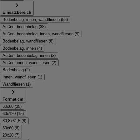
Einsatzbereich
Bodenbelag, innen, wandfliesen
(
53
)
Außen, bodenbelag
(
38
)
Außen, bodenbelag, innen, wandfliesen
(
9
)
Bodenbelag, wandfliesen
(
8
)
Bodenbelag, innen
(
4
)
Außen, bodenbelag, innen
(
2
)
Außen, innen, wandfliesen
(
2
)
Bodenbelag
(
2
)
Innen, wandfliesen
(
1
)
Wandfliesen
(
1
)
Format cm
60x60
(
35
)
60x120
(
15
)
30,8x61,5
(
8
)
30x60
(
8
)
20x20
(
7
)