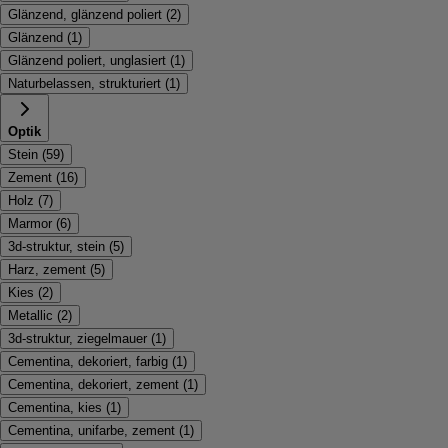
Glänzend, glänzend poliert
(
2
)
Glänzend
(
1
)
Glänzend poliert, unglasiert
(
1
)
Naturbelassen, strukturiert
(
1
)
Optik
Stein
(
59
)
Zement
(
16
)
Holz
(
7
)
Marmor
(
6
)
3d-struktur, stein
(
5
)
Harz, zement
(
5
)
Kies
(
2
)
Metallic
(
2
)
3d-struktur, ziegelmauer
(
1
)
Cementina, dekoriert, farbig
(
1
)
Cementina, dekoriert, zement
(
1
)
Cementina, kies
(
1
)
Cementina, unifarbe, zement
(
1
)