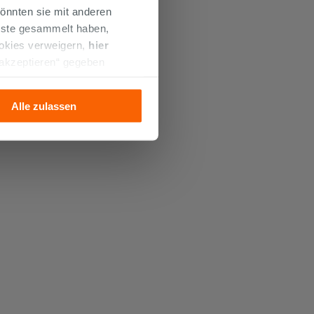
önnten sie mit anderen
enste gesammelt haben,
ookies verweigern,
hier
 akzeptieren“ gegeben
llation der technischen
Alle zulassen