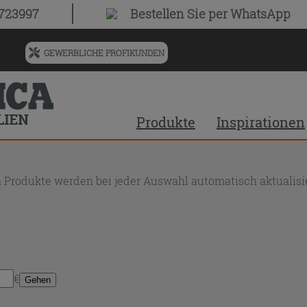
0723997
Bestellen Sie
per WhatsApp
GEWERBLICHE PROFIKUNDEN
Menü
für
vorgeschlagenen
Siteinhalt
Produkte
Inspirationen
und
Suchprotokoll
 Produkte werden bei jeder Auswahl automatisch aktualisie
€
Gehen