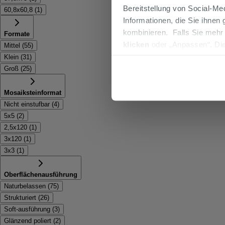
Bereitstellung von Social-M
60,8x60,8
(
1
)
Informationen, die Sie ihnen
kombinieren. Falls Sie mehr
Formate
klicken
oder „Anpassen“. Die
Mittel
(
55
)
werden. Wenn Sie auf die Sch
Klein
(
31
)
Cookies fortsetzen.
Groß
(
25
)
Mosaiksteinformat
Nicht einstufbar
(
4
)
5x5
(
2
)
2,5x120
(
1
)
3x120
(
1
)
3x3
(
1
)
Oberflächenausführung
Naturbelassen
(
75
)
Strukturiert
(
26
)
Soft-ausführung
(
3
)
Glänzend poliert
(
2
)