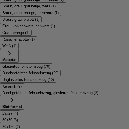
Braun, grau, graubeige, weiß
(
1
)
Braun, grau, orange, terracotta
(
1
)
Braun, grau, violett
(
1
)
Grau, kohlschwarz, schwarz
(
1
)
Grau, orange
(
1
)
Rosa, terracotta
(
1
)
Weiß
(
1
)
Material
Glasiertes feinsteinzeug
(
70
)
Durchgefärbtes feinsteinzeug
(
29
)
Unglasiertes feinsteinzeug
(
10
)
Keramik
(
9
)
Durchgefärbtes feinsteinzeug, glasiertes feinsteinzeug
(
2
)
Blattformat
29x27
(
4
)
30x30
(
3
)
20x120
(
2
)