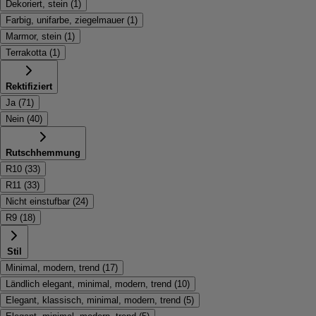
Dekoriert, stein
(
1
)
Farbig, unifarbe, ziegelmauer
(
1
)
Marmor, stein
(
1
)
Terrakotta
(
1
)
Rektifiziert
Ja
(
71
)
Nein
(
40
)
Rutschhemmung
R10
(
33
)
R11
(
33
)
Nicht einstufbar
(
24
)
R9
(
18
)
Stil
Minimal, modern, trend
(
17
)
Ländlich elegant, minimal, modern, trend
(
10
)
Elegant, klassisch, minimal, modern, trend
(
5
)