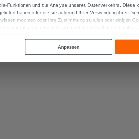
edia-Funktionen und zur Analyse unseres Datenverkehrs. Diese k
 geliefert haben oder die sie aufgrund Ihrer Verwendung ihrer Di
 wissen möchten oder Ihre Zustimmung zu allen oder einigen C
 Zustimmung kann durch Klicken auf die Schaltfläche „Cookies
altfläche "X" klicken, können Sie das Surfen erst nach der Insta
Anpassen