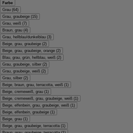
Farbe
Grau
(
64
)
Grau, graubeige
(
15
)
Grau, weiß
(
7
)
Braun, grau
(
4
)
Grau, hellblau/dunkelblau
(
3
)
Beige, grau, graubeige
(
2
)
Beige, grau, graubeige, orange
(
2
)
Blau, grau, grün, hellblau, weiß
(
2
)
Grau, graubeige, silber
(
2
)
Grau, graubeige, weiß
(
2
)
Grau, silber
(
2
)
Beige, braun, grau, terracotta, weiß
(
1
)
Beige, cremeweiß, grau
(
1
)
Beige, cremeweiß, grau, graubeige, weiß
(
1
)
Beige, elfenbein, grau, graubeige, weiß
(
1
)
Beige, elfenbein, graubeige
(
1
)
Beige, grau
(
1
)
Beige, grau, graubeige, terracotta
(
1
)
Braun, grau, graubeige, terracotta
(
1
)