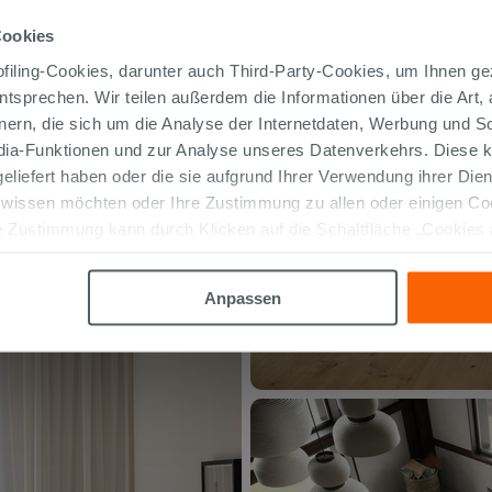
Cookies
iling-Cookies, darunter auch Third-Party-Cookies, um Ihnen ge
entsprechen. Wir teilen außerdem die Informationen über die Art,
nern, die sich um die Analyse der Internetdaten, Werbung und 
edia-Funktionen und zur Analyse unseres Datenverkehrs. Diese k
 geliefert haben oder die sie aufgrund Ihrer Verwendung ihrer Di
 wissen möchten oder Ihre Zustimmung zu allen oder einigen C
 Zustimmung kann durch Klicken auf die Schaltfläche „Cookies
altfläche "X" klicken, können Sie das Surfen erst nach der Insta
Anpassen