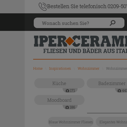
Bestellen Sie
telefonisch 0209-5
Home
\
Inspirationen
\
Wohnzimmer
\
Wohnzimmer
Küche
Badezimmer
171
44
Moodboard
186
Blaue Wohnzimmer Fliesen
Elegantes Wohn