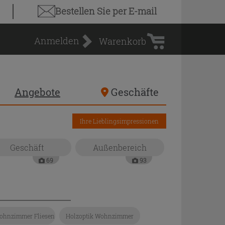
Warenkorb
Bestellen Sie
per E-mail
Anmelden
Warenkorb
Angebote
Geschäfte
Ihre Lieblingsimpressionen
Geschäft
Außenbereich
69
93
ohnzimmer Fliesen
Holzoptik Wohnzimmer