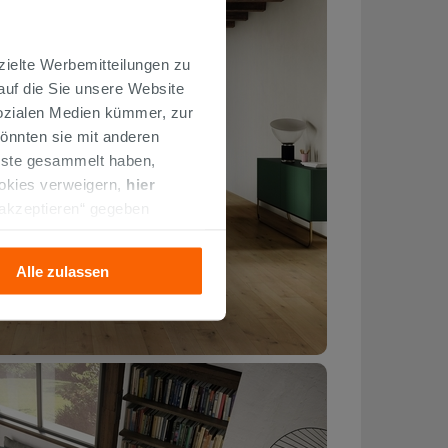
zielte Werbemitteilungen zu
 auf die Sie unsere Website
Sozialen Medien kümmer, zur
önnten sie mit anderen
enste gesammelt haben,
ookies verweigern,
hier
 akzeptieren“ gegeben
llation der technischen
Alle zulassen