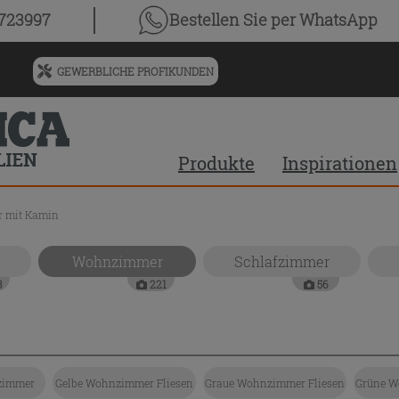
0723997
Bestellen Sie
per WhatsApp
GEWERBLICHE PROFIKUNDEN
Menü
für
vorgeschlagenen
Siteinhalt
Produkte
Inspirationen
und
Suchprotokoll
 mit Kamin
Wohnzimmer
Schlafzimmer
3
221
56
zimmer
Gelbe Wohnzimmer Fliesen
Graue Wohnzimmer Fliesen
Grüne W