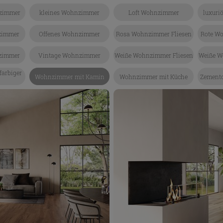
nzimmer
kleines Wohnzimmer
Loft Wohnzimmer
luxuri
zimmer
Offenes Wohnzimmer
Rosa Wohnzimmer Fliesen
Rote W
nzimmer
Vintage Wohnzimmer
Weiße Wohnzimmer Fliesen
Weiße W
arbiger
Wohnzimmer mit Kamin
Wohnzimmer mit Küche
Zement