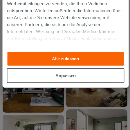
Werbemitteilungen zu senden, die Ihren Vorlieben
entsprechen. Wir teilen außerdem die Informationen über
die Art, auf die Sie unsere Website verwenden, mit
unseren Partnern, die sich um die Analyse der
Internetdaten, Werbung und Sozialen Medien kümmer,
zur Bereitstellung von Social-Media-Funktionen und zur
Analyse unseres Datenverkehrs. Diese könnten sie mit
anderen Informationen, die Sie ihnen geliefert haben oder
Alle zulassen
die sie aufgrund Ihrer Verwendung ihrer Dienste
gesammelt haben, kombinieren. Falls Sie mehr wissen
möchten oder Ihre Zustimmung zu allen oder einigen
Anpassen
Cookies verweigern,
hier klicken
oder „Anpassen“. Die
Zustimmung kann durch Klicken auf die Schaltfläche
„Cookies akzeptieren“ gegeben werden. Wenn Sie auf
die Schaltfläche "X" klicken, können Sie das Surfen erst
nach der Installation der technischen Cookies fortsetzen.