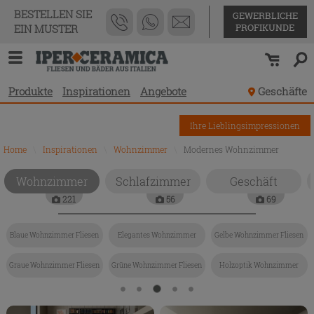
BESTELLEN SIE
GEWERBLICHE
PROFIKUNDE
EIN MUSTER
Produkte
Inspirationen
Angebote
Geschäfte
Ihre Lieblingsimpressionen
Home
\
Inspirationen
\
Wohnzimmer
\
Modernes Wohnzimmer
Wohnzimmer
Schlafzimmer
Geschäft
221
56
69
Blaue Wohnzimmer Fliesen
Elegantes Wohnzimmer
Gelbe Wohnzimmer Fliesen
Graue Wohnzimmer Fliesen
Grüne Wohnzimmer Fliesen
Holzoptik Wohnzimmer