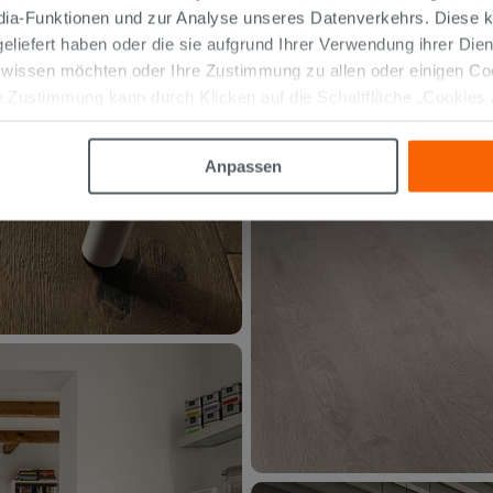
edia-Funktionen und zur Analyse unseres Datenverkehrs. Diese k
 geliefert haben oder die sie aufgrund Ihrer Verwendung ihrer Di
 wissen möchten oder Ihre Zustimmung zu allen oder einigen C
 Zustimmung kann durch Klicken auf die Schaltfläche „Cookies
altfläche "X" klicken, können Sie das Surfen erst nach der Insta
Anpassen