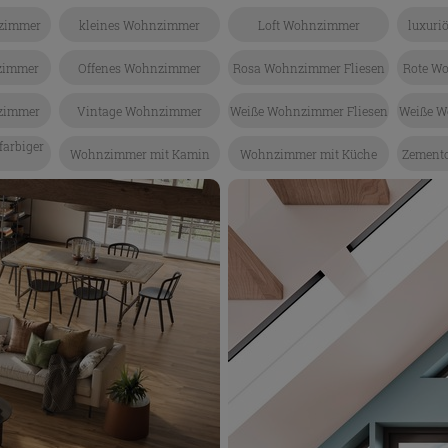
nzimmer
kleines Wohnzimmer
Loft Wohnzimmer
luxuri
zimmer
Offenes Wohnzimmer
Rosa Wohnzimmer Fliesen
Rote W
nzimmer
Vintage Wohnzimmer
Weiße Wohnzimmer Fliesen
Weiße W
arbiger
Wohnzimmer mit Kamin
Wohnzimmer mit Küche
Zement