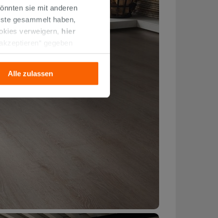
önnten sie mit anderen
enste gesammelt haben,
ookies verweigern,
hier
 akzeptieren“ gegeben
llation der technischen
Alle zulassen