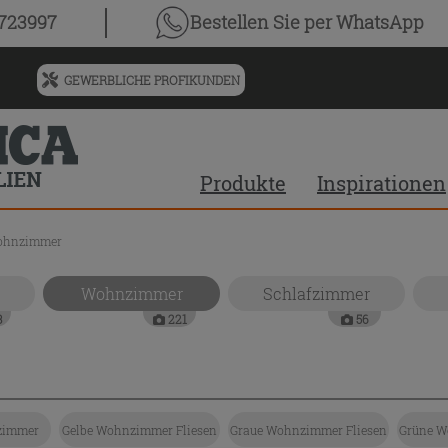
0723997
Bestellen Sie
per WhatsApp
GEWERBLICHE PROFIKUNDEN
Menü
für
vorgeschlagenen
Siteinhalt
Produkte
Inspirationen
und
Suchprotokoll
Wohnzimmer
Wohnzimmer
Schlafzimmer
3
221
56
zimmer
Gelbe Wohnzimmer Fliesen
Graue Wohnzimmer Fliesen
Grüne W