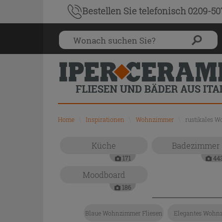
Bestellen Sie
telefonisch 0209-5
Home
\
Inspirationen
\
Wohnzimmer
\
rustikales 
Küche
Badezimmer
171
44
Moodboard
186
Blaue Wohnzimmer Fliesen
Elegantes Wohn