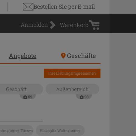
Warenkorb
Bestellen Sie
per E-mail
Anmelden
Warenkorb
Angebote
Geschäfte
Ihre Lieblingsimpressionen
Geschäft
Außenbereich
69
93
ohnzimmer Fliesen
Holzoptik Wohnzimmer