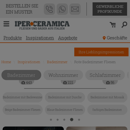
BESTELLEN SIE
GEWERBLICHE
PROFIKUNDE
EIN MUSTER
Produkte
Inspirationen
Angebote
Geschäfte
Ihre Lieblingsimpressionen
Home
\
Inspirationen
\
Badezimmer
\
Rote Badezimmer Fliesen
Badezimmer
Wohnzimmer
Schlafzimmer
443
221
56
Badezimmer mit Badewanne
Badezimmer mit Dusche
Badezimmer mit Mosaik
Beige Badezimmer Fliesen
Blaue Badezimmer Fliesen
farbiges Badezimmer