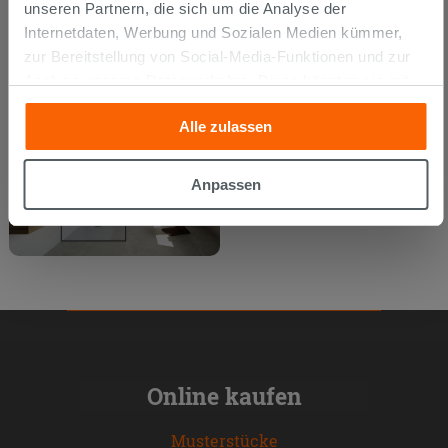
unseren Partnern, die sich um die Analyse der
Internetdaten, Werbung und Sozialen Medien kümmer,
zur Bereitstellung von Social-Media-Funktionen und zur
Analyse unseres Datenverkehrs. Diese könnten sie mit
anderen Informationen, die Sie ihnen geliefert haben oder
Alle zulassen
die sie aufgrund Ihrer Verwendung ihrer Dienste
gesammelt haben, kombinieren. Falls Sie mehr wissen
möchten oder Ihre Zustimmung zu allen oder einigen
Anpassen
Cookies verweigern,
hier klicken
oder „Anpassen“. Die
Zustimmung kann durch Klicken auf die Schaltfläche
„Cookies akzeptieren“ gegeben werden. Wenn Sie auf
die Schaltfläche "X" klicken, können Sie das Surfen erst
nach der Installation der technischen Cookies fortsetzen.
Online kaufen
Musterstücke