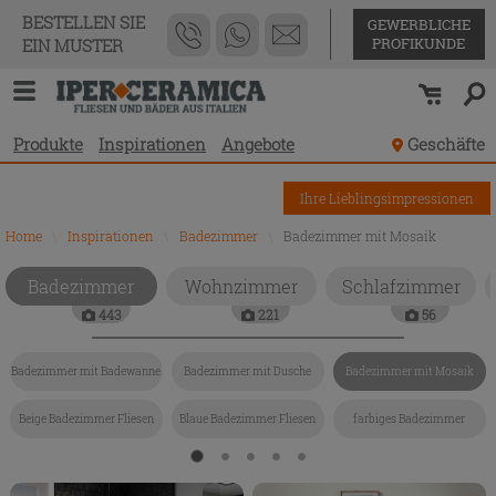
BESTELLEN SIE
GEWERBLICHE
PROFIKUNDE
EIN MUSTER
Produkte
Inspirationen
Angebote
Geschäfte
Ihre Lieblingsimpressionen
Home
\
Inspirationen
\
Badezimmer
\
Badezimmer mit Mosaik
Badezimmer
Wohnzimmer
Schlafzimmer
443
221
56
Badezimmer mit Badewanne
Badezimmer mit Dusche
Badezimmer mit Mosaik
Beige Badezimmer Fliesen
Blaue Badezimmer Fliesen
farbiges Badezimmer