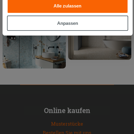
Alle zulassen
die sie aufgrund Ihrer Verwendung ihrer Dienste
gesammelt haben, kombinieren. Falls Sie mehr wissen
möchten oder Ihre Zustimmung zu allen oder einigen
Anpassen
Cookies verweigern,
hier klicken
oder „Anpassen“. Die
Zustimmung kann durch Klicken auf die Schaltfläche
„Cookies akzeptieren“ gegeben werden. Wenn Sie auf
die Schaltfläche "X" klicken, können Sie das Surfen erst
nach der Installation der technischen Cookies fortsetzen.
Online kaufen
Musterstücke
Bestellen Sie mit uns