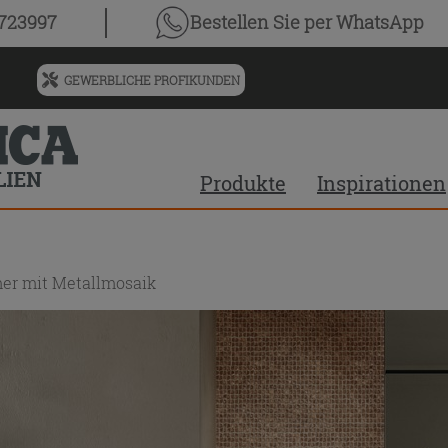
0723997
Bestellen Sie
per WhatsApp
GEWERBLICHE PROFIKUNDEN
Menü
für
vorgeschlagenen
Siteinhalt
Produkte
Inspirationen
und
Suchprotokoll
er mit Metallmosaik