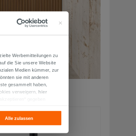
zielte Werbemitteilungen zu
 auf die Sie unsere Website
Sozialen Medien kümmer, zur
önnten sie mit anderen
enste gesammelt haben,
ookies verweigern,
hier
 akzeptieren“ gegeben
llation der technischen
Alle zulassen