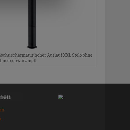
schtischarmatur hoher Auslauf XXL Stelo ohne
fluss schwarz matt
onen
en
n