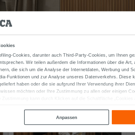
Cookies
iling-Cookies, darunter auch Third-Party-Cookies, um Ihnen ge
entsprechen. Wir teilen außerdem die Informationen über die Art,
nern, die sich um die Analyse der Internetdaten, Werbung und 
edia-Funktionen und zur Analyse unseres Datenverkehrs. Diese k
 geliefert haben oder die sie aufgrund Ihrer Verwendung ihrer Di
 wissen möchten oder Ihre Zustimmung zu allen oder einigen C
Weitere Produkte auf dem Foto
 Zustimmung kann durch Klicken auf die Schaltfläche „Cookies
altfläche "X" klicken, können Sie das Surfen erst nach der Insta
Anpassen