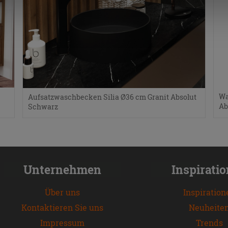
Wa
Aufsatzwaschbecken Silia Ø36 cm Granit Absolut
Ab
Schwarz
Unternehmen
Inspirati
Über uns
Inspiration
Kontaktieren Sie uns
Neuheite
Impressum
Trends