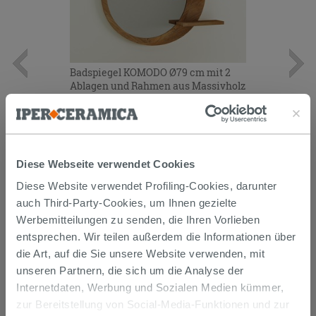
Badspiegel KOMODO Ø79 cm mit 2
Ablagen und Rahmen aus Massivholz
Natur Teak
279,90 €
/STK.
IN DEN WARENKORB LEGEN
Diese Webseite verwendet Cookies
Diese Website verwendet Profiling-Cookies, darunter
auch Third-Party-Cookies, um Ihnen gezielte
Werbemitteilungen zu senden, die Ihren Vorlieben
entsprechen. Wir teilen außerdem die Informationen über
die Art, auf die Sie unsere Website verwenden, mit
unseren Partnern, die sich um die Analyse der
KUNDEN, DIE DIESEN ARTIKEL
Internetdaten, Werbung und Sozialen Medien kümmer,
zur Bereitstellung von Social-Media-Funktionen und zur
GEKAUFT HABEN, KAUFTEN