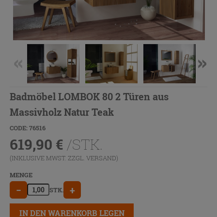
Badmöbel LOMBOK 80 2 Türen aus
Massivholz Natur Teak
CODE: 76516
619,90
€
/STK.
(INKLUSIVE MWST. ZZGL.
VERSAND
)
MENGE
−
+
STK.
IN DEN WARENKORB LEGEN