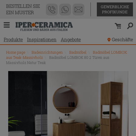
BESTELLEN SIE
GEWERBLICHE
PROFIKUNDE
EIN MUSTER
Produkte
Inspirationen
Angebote
Geschäfte
Home page
\
Badeinrichtungen
\
Badmöbel
\
Badmöbel LOMBOK
aus Teak-Massivholz
\
Badmöbel LOMBOK 80 2 Türen aus
Massivholz Natur Teak