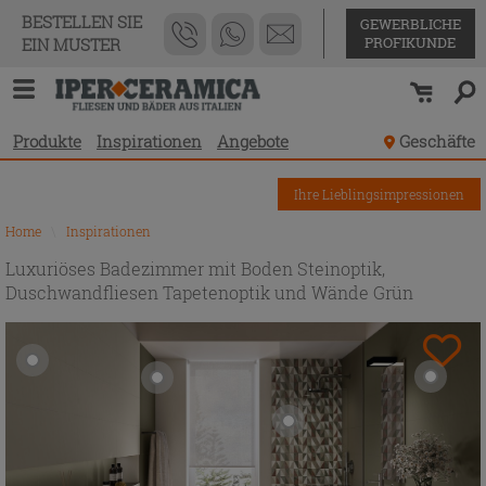
BESTELLEN SIE
GEWERBLICHE
PROFIKUNDE
EIN MUSTER
Produkte
Inspirationen
Angebote
Geschäfte
Ihre Lieblingsimpressionen
Home
\
Inspirationen
Luxuriöses Badezimmer mit Boden Steinoptik,
Duschwandfliesen Tapetenoptik und Wände Grün