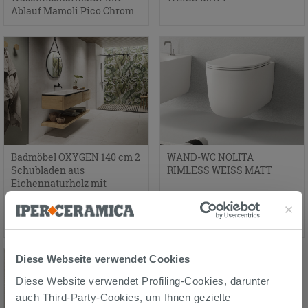
Ablauf Mamoli Pico Chrom
Badmöbel OXYGEN 140 cm 2
WAND-WC NOLITA
Schubladen aus
RIMLESS WEISS MATT
Eichennaturholz mit
Knorren, Unitop-
Waschbecken HIDE links
aus Harz Weiß glänzend
Diese Webseite verwendet Cookies
Diese Website verwendet Profiling-Cookies, darunter
auch Third-Party-Cookies, um Ihnen gezielte