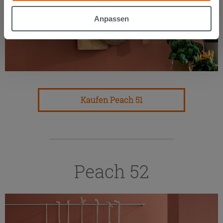
gesammelt haben, kombinieren. Falls Sie mehr wissen
möchten oder Ihre Zustimmung zu allen oder einigen
Anpassen
Cookies verweigern,
hier klicken
oder „Anpassen“. Die
Zustimmung kann durch Klicken auf die Schaltfläche
„Cookies akzeptieren“ gegeben werden. Wenn Sie auf
die Schaltfläche "X" klicken, können Sie das Surfen erst
nach der Installation der technischen Cookies fortsetzen.
Kaufen Peach 51
Peach 52