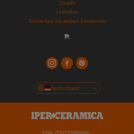
Trends
Leitfaden
Entdecken Sie andere Kategorien
Deutschland
P.IVA: IT02732900366