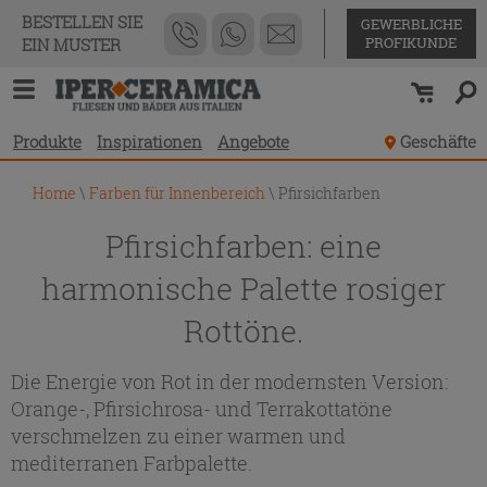
BESTELLEN SIE
GEWERBLICHE
PROFIKUNDE
EIN MUSTER
Produkte
Inspirationen
Angebote
Geschäfte
Home
\
Farben für Innenbereich
\
Pfirsichfarben
Pfirsichfarben: eine
harmonische Palette rosiger
Rottöne.
Die Energie von Rot in der modernsten Version:
Orange-, Pfirsichrosa- und Terrakottatöne
verschmelzen zu einer warmen und
mediterranen Farbpalette.